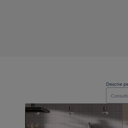
Descrie pe
Type to s