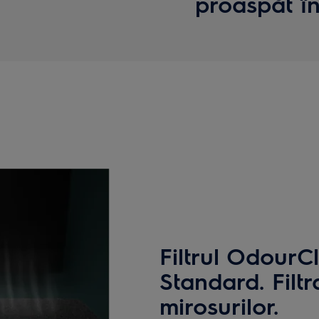
proaspăt în
Filtrul Odour
Standard. Filtr
mirosurilor.