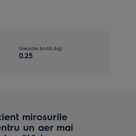
Greutate brută (kg)
0.25
ient mirosurile
entru un aer mai