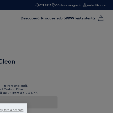
021 9913
Căutare magazin
Autentificare
Descoperă
Produse sub 399,99 lei
Asistenţă
Clean
 filtrare eficientă.
rd Carbon Filter.
 de utilizare de 4-6 luni*.
ați fără a accepta