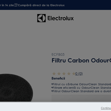
 în 14 zile
Cumpără direct de la Electrolux
ECFB03
Filtru Carbon Odour
0 (0)
Beneficii
Filtrul cu cărbune OdourClean Standard –
Filtrare eficientă cu OdourClean Standa
Filtrul OdourClean Standard are o durată
Continu