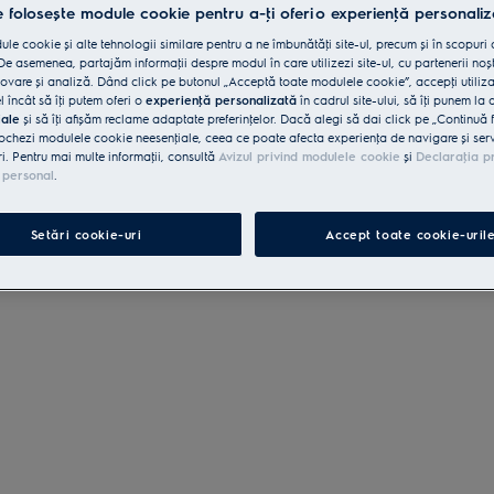
e folosește module cookie pentru a-ţi oferi o experienţă personaliz
le cookie și alte tehnologii similare pentru a ne îmbunătăţi site-ul, precum și în scopuri
e asemenea, partajăm informaţii despre modul în care utilizezi site-ul, cu partenerii noșt
vare și analiză. Dând click pe butonul „Acceptă toate modulele cookie”, accepţi utiliz
l încât să îţi putem oferi o
experienţă personalizată
în cadrul site-ului, să îţi punem la 
iale
și să îţi afișăm reclame adaptate preferinţelor. Dacă alegi să dai click pe „Continuă 
ochezi modulele cookie neesenţiale, ceea ce poate afecta experienţa de navigare și servic
ri. Pentru mai multe informaţii, consultă
Avizul privind modulele cookie
și
Declaraţia p
 personal
.
Setări cookie-uri
Accept toate cookie-uril