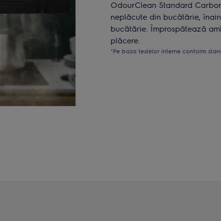
OdourClean Standard Carbon F
neplăcute din bucătărie, înain
bucătărie. Împrospătează amb
plăcere.
*Pe baza testelor interne conform stan