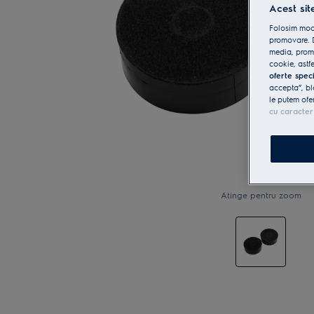
Acest sit
Folosim modu
promovare. D
media, promo
cookie, astfe
oferte spec
accepta”, bl
le putem ofe
cu caracter
Atinge pentru zoom