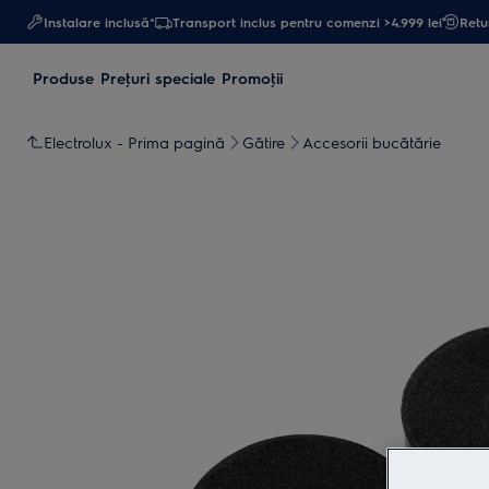
Instalare inclusă*
Transport inclus pentru comenzi >4.999 lei
Retur
Produse
Preţuri speciale
Promoţii
Electrolux - Prima pagină
Gătire
Accesorii bucătărie