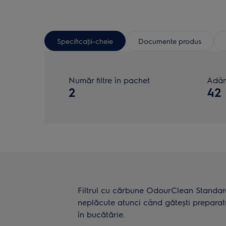
Specificaţii-cheie
Documente produs
Număr filtre în pachet
Adân
2
42
Filtrul cu cărbune OdourClean Standard
neplăcute atunci când gătești preparat
în bucătărie.