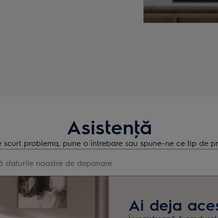
Asistenţă
 scurt problema, pune o întrebare sau spune-ne ce tip de pr
earch for support articles
Ai deja ace