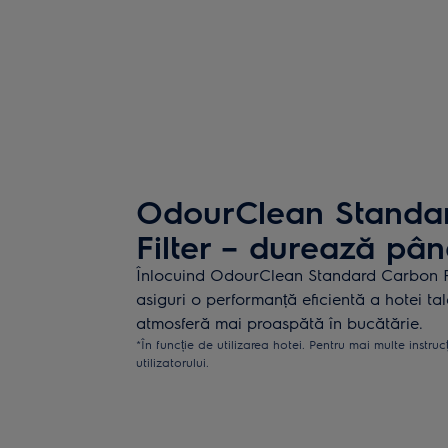
OdourClean Standa
Filter – durează pân
Înlocuind OdourClean Standard Carbon Filt
asiguri o performanță eficientă a hotei tal
atmosferă mai proaspătă în bucătărie.
*În funcție de utilizarea hotei. Pentru mai multe instruc
utilizatorului.