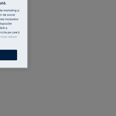
ată.
 de marketing și
ri de social
area modulelor
dispoziţie
fără a
iile pe care ţi
rivind datele
e