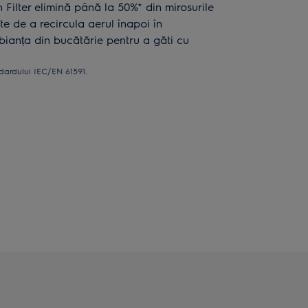
ilter elimină până la 50%* din mirosurile
te de a recircula aerul înapoi în
ianța din bucătărie pentru a găti cu
dardului IEC/EN 61591.