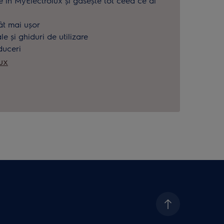
e în MyElectrolux și găsește tot ceea ce ai
.
ât mai ușor
 și ghiduri de utilizare
duceri
ux