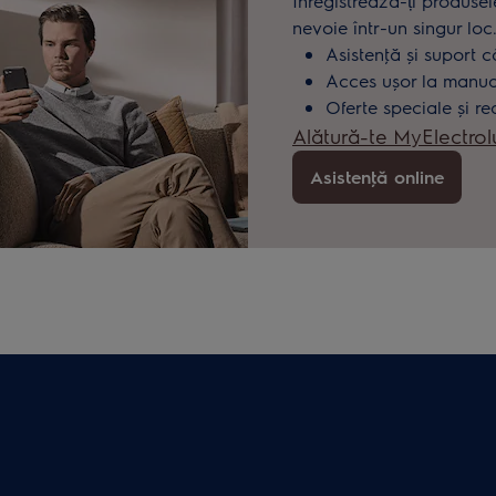
Înregistrează-ți produsel
nevoie într-un singur loc
Asistenţă și suport c
Acces ușor la manuale
Oferte speciale și re
Alătură-te MyElectrol
Asistenţă online