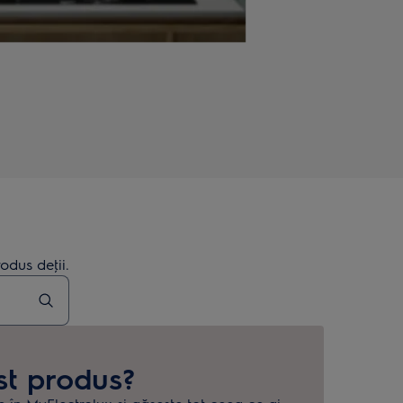
odus deţii.
st produs?