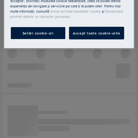
accepta”, blochezi modulele cookie neesenţiale, ceea ce poate afecta
experienţa de navigare și serviciile pe care ţi le putem oferi. Pentru mai
multe informaţii, consultă
Avizul privind modulele cookie
și
Declaraţia
privind datele cu caracter personal
.
Setări cookie-uri
Accept toate cookie-urile