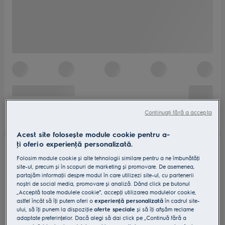
Continuați fără a accepta
Acest site folosește module cookie pentru a-
ţi oferi o experienţă personalizată.
Folosim module cookie și alte tehnologii similare pentru a ne îmbunătăţi
site-ul, precum și în scopuri de marketing și promovare. De asemenea,
partajăm informaţii despre modul în care utilizezi site-ul, cu partenerii
noștri de social media, promovare și analiză. Dând click pe butonul
„Acceptă toate modulele cookie”, accepţi utilizarea modulelor cookie,
astfel încât să îţi putem oferi o
experienţă personalizată
în cadrul site-
ului, să îţi punem la dispoziţie
oferte speciale
și să îţi afișăm reclame
adaptate preferinţelor. Dacă alegi să dai click pe „Continuă fără a