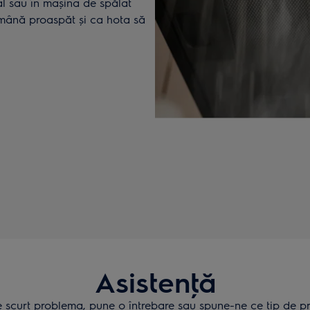
al sau în mașina de spălat
ămână proaspăt și ca hota să
Asistenţă
 scurt problema, pune o întrebare sau spune-ne ce tip de pr