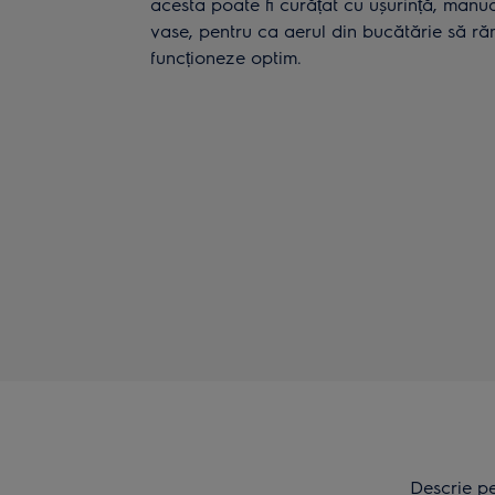
acesta poate fi curățat cu ușurință, manu
vase, pentru ca aerul din bucătărie să r
funcționeze optim.
Descrie pe