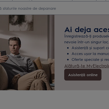
earch for support articles
Ai deja ace
Înregistrează-ți produsel
nevoie într-un singur loc
Asistenţă și suport c
Acces ușor la manuale
Oferte speciale și re
Alătură-te MyElectrol
Asistenţă online