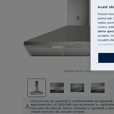
Acest sit
Folosim modu
promovare. D
media, promo
cookie, astfe
oferte spec
accepta”, bl
le putem ofe
cu caracter
Atinge pentru zoom
Instrucţiunile de siguranţă și avertismentele de siguranţ
regulamentului UE 2023/988 sunt enumerate în capitolele 
manualul de utilizare. Pentru utilizarea în siguranţă a pro
citește manualul de utilizare complet.