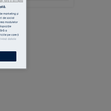
ați fără a accepta
ată.
 de marketing și
ri de social
area modulelor
dispoziţie
fără a
iile pe care ţi
rivind datele
e