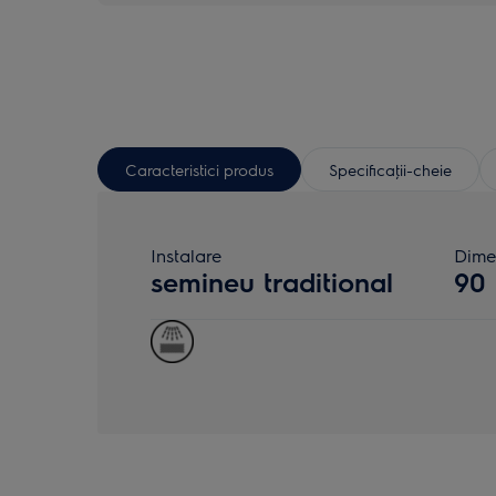
Caracteristici produs
Specificaţii-cheie
Instalare
Dime
semineu traditional
90