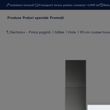
Instalare inclusă*
Transport inclus pentru comenzi >4.999 lei
Retur
Produse
Preţuri speciale
Promoţii
Electrolux - Prima pagină
Gătire
Hote
90 cm cooker hoo