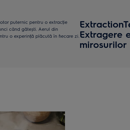
Extraction
tor puternic pentru o extracție
unci când gătești. Aerul din
Extragere e
tru o experință plăcută în fiecare zi.
mirosurilor