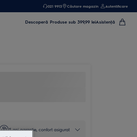
021 9913
Căutare magazin
Autentificare
Descoperă
Produse sub 399,99 lei
Asistenţă
5 ani garanţie, confort asigurat