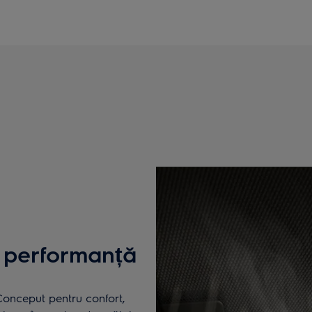
u performanță
. Conceput pentru confort,