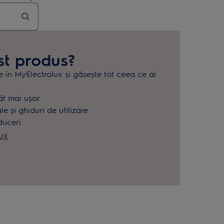
st produs?
e în MyElectrolux și găsește tot ceea ce ai
.
ât mai ușor
 și ghiduri de utilizare
duceri
ux