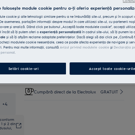
vase pentru hota ta.
Continu
e folosește module cookie pentru a-ţi oferi o experienţă personaliz
Cumpără de pe www.electrolux.ro și primești:
le cookie și alte tehnologii similare pentru a ne îmbunătăţi site-ul, precum și în scopuri
Livrare inclusă pentru comenzi mai
e asemenea, partajăm informaţii despre modul în care utilizezi site-ul, cu partenerii noșt
15 lei
mari de 4999 lei
vare și analiză. Dând click pe butonul „Acceptă toate modulele cookie”, accepţi utiliz
l încât să îţi putem oferi o
experienţă personalizată
în cadrul site-ului, să îţi punem la 
iale
și să îţi afișăm reclame adaptate preferinţelor. Dacă alegi să dai click pe „Continuă 
Reciclare aparat vechi
INCLUSĂ
ochezi modulele cookie neesenţiale, ceea ce poate afecta experienţa de navigare și servic
ri. Pentru mai multe informaţii, consultă
Avizul privind modulele cookie
și
Declaraţia p
 personal
.
Garanţie 5 ani
INCLUSĂ
Setări cookie-uri
Accept toate cookie-uril
Retragere în 14 zile
INCLUS
Cumpără direct de la Electrolux
GRATUIT
+
4
ă conform
1 și 2 din
dusului,