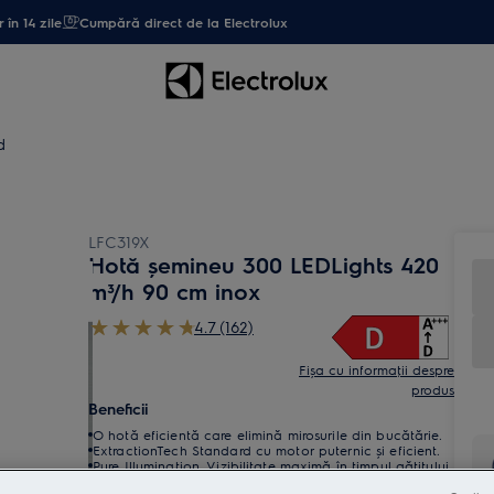
 în 14 zile
Cumpără direct de la Electrolux
d
LFC319X
Hotă șemineu 300 LEDLights 420
m³/h 90 cm inox
4.7 (162)
Fișa cu informaţii despre
produs
Beneficii
O hotă eficientă care elimină mirosurile din bucătărie.
ExtractionTech Standard cu motor puternic și eficient.
Pure Illumination. Vizibilitate maximă în timpul gătitului.
Filtru de grăsime fiabil și lavabil la mașina de spălat