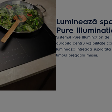
Luminează spaţ
Pure Illuminat
Sistemul Pure Illumination de l
durabilă pentru vizibilitate co
luminează întreaga suprafaţă d
timpul pregătirii mesei.