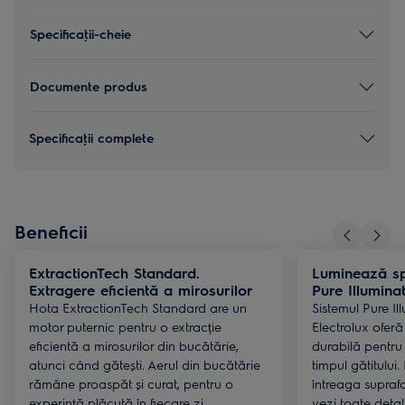
Specificaţii-cheie
Documente produs
Specificaţii complete
Beneficii
ExtractionTech Standard.
Luminează spa
Extragere eficientă a mirosurilor
Pure Illumina
Hota ExtractionTech Standard are un
Sistemul Pure Il
motor puternic pentru o extracție
Electrolux oferă
eficientă a mirosurilor din bucătărie,
durabilă pentru 
atunci când gătești. Aerul din bucătărie
timpul gătitului
rămâne proaspăt și curat, pentru o
întreaga suprafa
experință plăcută în fiecare zi.
vezi toate detali