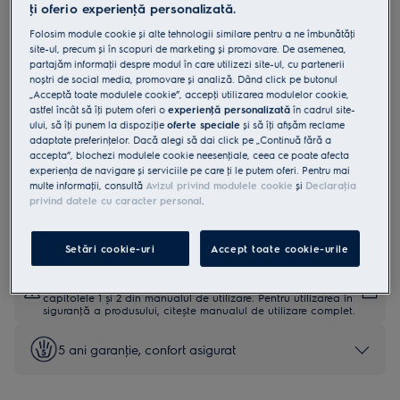
ţi oferi o experienţă personalizată.
LFP326FB
Hotă telescopică 300 LEDLights 410
Folosim module cookie și alte tehnologii similare pentru a ne îmbunătăţi
site-ul, precum și în scopuri de marketing și promovare. De asemenea,
m³/h 60 cm Negru
partajăm informaţii despre modul în care utilizezi site-ul, cu partenerii
noștri de social media, promovare și analiză. Dând click pe butonul
4.9 (394)
„Acceptă toate modulele cookie”, accepţi utilizarea modulelor cookie,
astfel încât să îţi putem oferi o
experienţă personalizată
în cadrul site-
Fișa cu informaţii despre produs
ului, să îţi punem la dispoziţie
oferte speciale
și să îţi afișăm reclame
Beneficii
adaptate preferinţelor. Dacă alegi să dai click pe „Continuă fără a
accepta”, blochezi modulele cookie neesenţiale, ceea ce poate afecta
O hotă eficientă care elimină mirosurile din bucătărie.
experienţa de navigare și serviciile pe care ţi le putem oferi. Pentru mai
ExtractionTech Standard cu motor puternic și eficient.
Pure Illumination. Vizibilitate maximă în timpul gătitului.
multe informaţii, consultă
Avizul privind modulele cookie
și
Declaraţia
Filtru de grăsime fiabil și lavabil la mașina de spălat vase pentru
privind datele cu caracter personal
.
hota ta.
Setări cookie-uri
Accept toate cookie-urile
Instrucţiunile de siguranţă și avertismentele de siguranţă
conform regulamentului UE 2023/988 sunt enumerate în
capitolele 1 și 2 din manualul de utilizare. Pentru utilizarea în
siguranţă a produsului, citește manualul de utilizare complet.
5 ani garanţie, confort asigurat