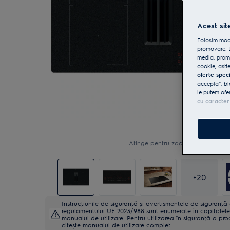
Acest sit
Folosim modu
promovare. D
media, promo
cookie, astfe
oferte spec
accepta”, bl
le putem ofe
cu caracter
Atinge pentru zoom
+
20
Instrucţiunile de siguranţă și avertismentele de siguranţ
regulamentului UE 2023/988 sunt enumerate în capitolele 
manualul de utilizare. Pentru utilizarea în siguranţă a pro
citește manualul de utilizare complet.