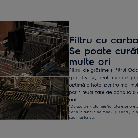
Filtru cu carb
Se poate curăț
multe ori
Filtrul de grăsime și filtrul 
spălat vase, pentru un aer pro
optimă a hotei pentru mai mult
pot fi reutilizate de până la 
ani.
*Durata de viață menționată este o es
varia în funcție de modul și condițiile 
sau mai lungă.