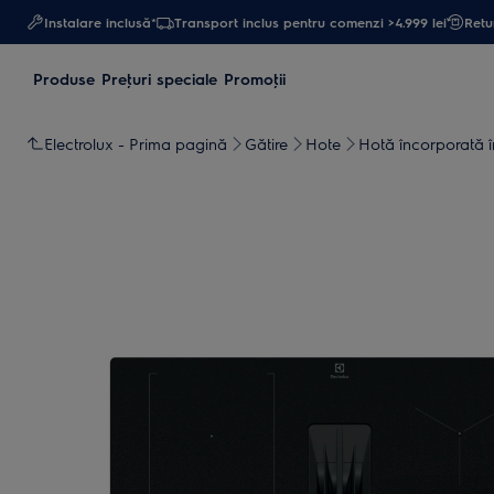
Instalare inclusă*
Transport inclus pentru comenzi >4.999 lei
Retur
Produse
Preţuri speciale
Promoţii
Electrolux - Prima pagină
Gătire
Hote
Hotă încorporată 