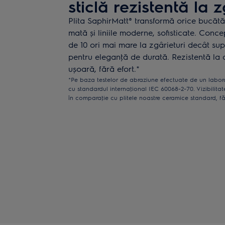
sticlă rezistentă la z
Plita SaphirMatt® transformă orice bucătă
mată și liniile moderne, sofisticate. Conc
de 10 ori mai mare la zgârieturi decât sup
pentru eleganţă de durată. Rezistentă la 
ușoară, fără efort.*
*Pe baza testelor de abraziune efectuate de un labora
cu standardul internaţional IEC 60068-2-70. Vizibilitate
în comparaţie cu plitele noastre ceramice standard, f