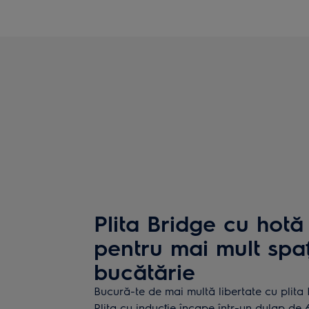
Plita Bridge cu hotă
pentru mai mult spaț
bucătărie
Bucură-te de mai multă libertate cu plita
Plita cu inducție încape într-un dulap de 