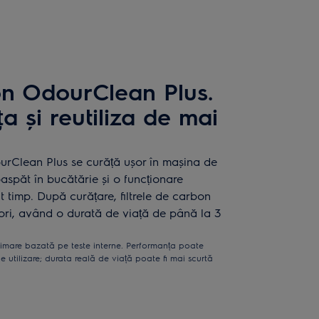
on OdourClean Plus.
a și reutiliza de mai
OdourClean Plus se curăță ușor în mașina de
aspăt în bucătărie și o funcționare
 timp. După curățare, filtrele de carbon
8 ori, având o durată de viață de până la 3
timare bazată pe teste interne. Performanța poate
de utilizare; durata reală de viață poate fi mai scurtă