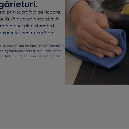
gârieturi.
rie prin suprafaţa sa neagră,
epută să asigure o rezistenţă
rafaţa unei plite standard,
amprente, pentru curăţare
tor extern din Elveţia, în conformitate
a zgârieturilor a fost evaluată intern,
ără tratamente sau acoperiri speciale.