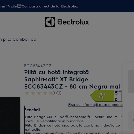
 în 14 zile
Cumpără direct de la Electrolux
în plită ComboHob
ECC83443CZ
Plită cu hotă integrată
SaphirMatt® XT Bridge
ECC83443CZ - 80 cm Negru mat
0 (0)
Fișa cu informaţii despre produs
Beneficii
Plita Bridge 600 cu hotă încorporată – pentru mai mult
spațiu și versatilitate în bucătărie.
Plita Bridge cu hotă încorporată combină inducția cu
extracția.
Filtrul cu carbon OdourClean Plus poate fi curățat și