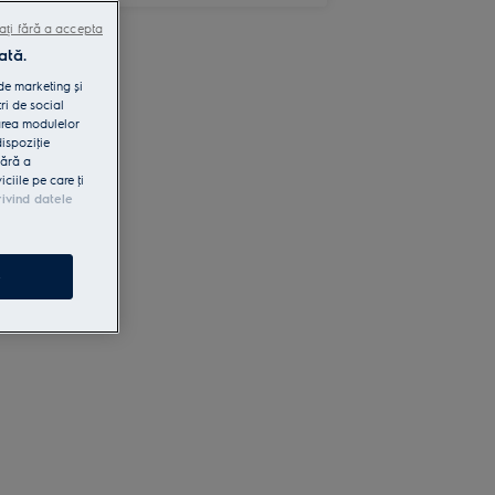
ați fără a accepta
ată.
 de marketing și
ri de social
area modulelor
dispoziţie
fără a
iile pe care ţi
rivind datele
e