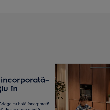
 încorporată–
iu în
 Bridge cu hotă încorporată.
60 de cm și are o hotă