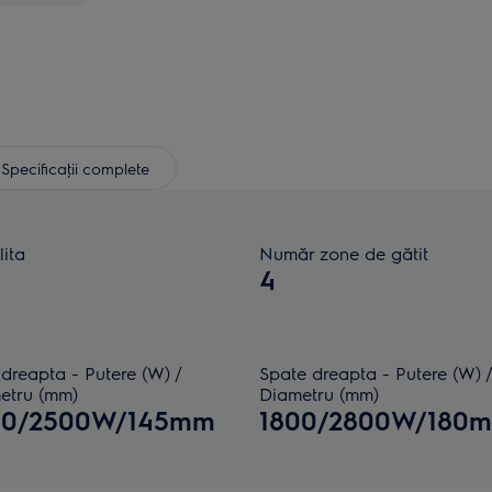
Specificaţii complete
lita
Număr zone de gătit
4
dreapta - Putere (W) /
Spate dreapta - Putere (W) /
etru (mm)
Diametru (mm)
00/2500W/145mm
1800/2800W/180