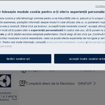
reutilizat.
Continu
e folosește module cookie pentru a-ţi oferi o experienţă personaliz
Cumpără de pe www.electrolux.ro și primești:
le cookie și alte tehnologii similare pentru a ne îmbunătăţi site-ul, precum și în scopuri
e asemenea, partajăm informaţii despre modul în care utilizezi site-ul, cu partenerii noșt
Livrare inclusă pentru
vare și analiză. Dând click pe butonul „Acceptă toate modulele cookie”, accepţi utiliz
comenzi mai mari de 4999
35 lei
INCLUSĂ
l încât să îţi putem oferi o
experienţă personalizată
în cadrul site-ului, să îţi punem la 
lei
iale
și să îţi afișăm reclame adaptate preferinţelor. Dacă alegi să dai click pe „Continuă 
ochezi modulele cookie neesenţiale, ceea ce poate afecta experienţa de navigare și servic
ri. Pentru mai multe informaţii, consultă
Avizul privind modulele cookie
și
Declaraţia p
Instalare*
INCLUSĂ
 personal
.
Garanţie 5 ani
INCLUSĂ
Setări cookie-uri
Accept toate cookie-uril
Retragere în 14 zile
INCLUS
Cumpără direct de la Electrolux
GRATUIT
ă conform
1 și 2 din
dusului,