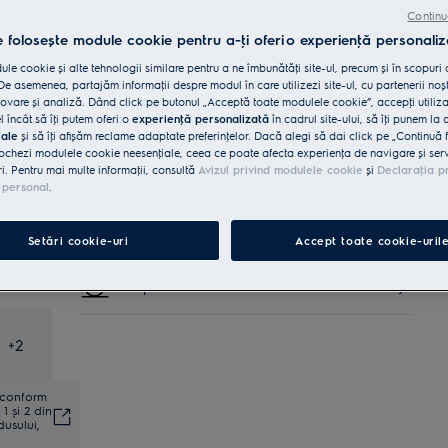
Cumpără de pe www.electrolux.ro și primești:
Continu
e folosește module cookie pentru a-ţi oferi o experienţă personaliz
Livrare inclusă pentru comenzi mai
15 lei
mari de 4999 lei
le cookie și alte tehnologii similare pentru a ne îmbunătăţi site-ul, precum și în scopuri
e asemenea, partajăm informaţii despre modul în care utilizezi site-ul, cu partenerii noșt
vare și analiză. Dând click pe butonul „Acceptă toate modulele cookie”, accepţi utiliz
Reciclare aparat vechi
INCLUSĂ
l încât să îţi putem oferi o
experienţă personalizată
în cadrul site-ului, să îţi punem la 
iale
și să îţi afișăm reclame adaptate preferinţelor. Dacă alegi să dai click pe „Continuă 
ochezi modulele cookie neesenţiale, ceea ce poate afecta experienţa de navigare și servic
ri. Pentru mai multe informaţii, consultă
Avizul privind modulele cookie
și
Declaraţia p
Garanţie 5 ani
INCLUSĂ
 personal
.
Retragere în 14 zile
INCLUS
Setări cookie-uri
Accept toate cookie-uril
Cumpără direct de la Electrolux
GRATUIT
+
2
ă conform
1 și 2 din
dusului,