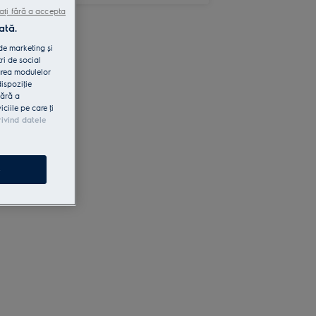
ați fără a accepta
ată.
 de marketing și
ri de social
area modulelor
dispoziţie
fără a
iile pe care ţi
rivind datele
e