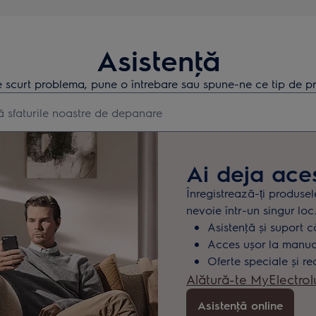
Asistenţă
 scurt problema, pune o întrebare sau spune-ne ce tip de pr
earch for support articles
Ai deja ace
Înregistrează-ți produsel
nevoie într-un singur loc
Asistenţă și suport c
Acces ușor la manuale
Oferte speciale și re
Alătură-te MyElectrol
Asistenţă online