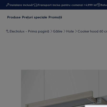
Instalare inclusă*
Transport inclus pentru comenzi >4.999 lei
Retur
Produse
Preţuri speciale
Promoţii
Electrolux - Prima pagină
Gătire
Hote
Cooker hood 60 