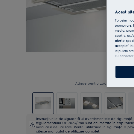
Acest sit
Folosim modu
promovare. D
media, promo
cookie, astfe
oferte spec
accepta”, bl
le putem ofe
cu caracter
Atinge pentru zoom
Instrucţiunile de siguranţă și avertismentele de siguranţ
regulamentului UE 2023/988 sunt enumerate în capitolele 
manualul de utilizare. Pentru utilizarea în siguranţă a pro
citește manualul de utilizare complet.