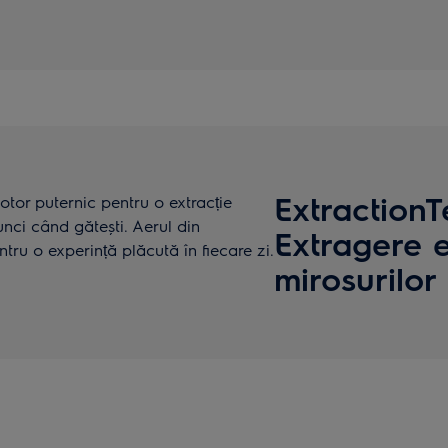
Extraction
tor puternic pentru o extracție
unci când gătești. Aerul din
Extragere e
tru o experință plăcută în fiecare zi.
mirosurilor