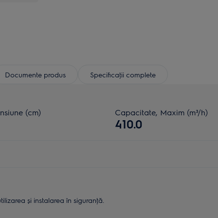
Documente produs
Specificaţii complete
nsiune (cm)
Capacitate, Maxim (m³/h)
410.0
lizarea și instalarea în siguranţă.