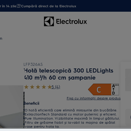
 în 14 zile
Cumpără direct de la Electrolux
cm
LFP326AS
Hotă telescopică 300 LEDLights
410 m³/h 60 cm șampanie
5 (4)
Fișa cu informaţii despre produs
Beneficii
O hotă eficientă care elimină mirosurile din bucătărie.
ExtractionTech Standard cu motor puternic și eficient.
Pure Illumination. Vizibilitate maximă în timpul gătitului.
Filtru de grăsime fiabil și lavabil la mașina de spălat
vase pentru hota ta.