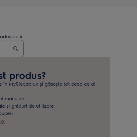
odus deţii.
st produs?
e în MyElectrolux și găsește tot ceea ce ai
.
ât mai ușor
 și ghiduri de utilizare
duceri
ux