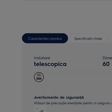
Caracteristici produs
Specificaţii-cheie
Instalare
Dime
telescopica
60
Avertismente de siguranţă
Măsuri de precauţie esenţiale pentru a asigura uti