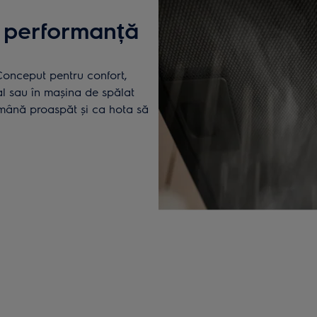
u performanță
. Conceput pentru confort,
al sau în mașina de spălat
ămână proaspăt și ca hota să