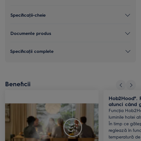
Specificaţii-cheie
Documente produs
Specificaţii complete
Beneficii
Hob2Hood®. P
atunci când g
Funcția Hob2H
luminile hotei a
În timp ce găteșt
reglează în func
temperatură de 