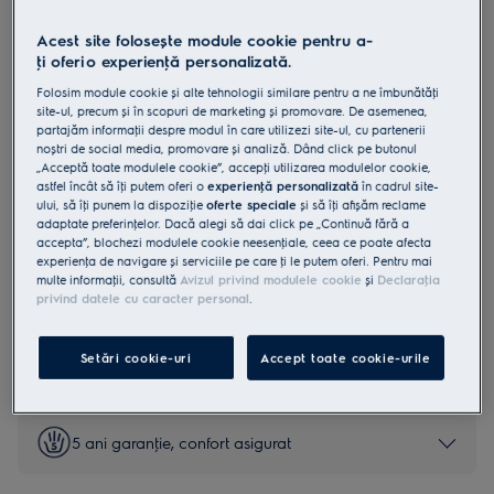
LFV416K
Acest site folosește module cookie pentru a-
Hotă șemineu 700 Breeze 600 m³/h
ţi oferi o experienţă personalizată.
60 cm Negru
Folosim module cookie și alte tehnologii similare pentru a ne îmbunătăţi
4.8 (1031)
site-ul, precum și în scopuri de marketing și promovare. De asemenea,
partajăm informaţii despre modul în care utilizezi site-ul, cu partenerii
noștri de social media, promovare și analiză. Dând click pe butonul
Fișa cu informaţii despre produs
„Acceptă toate modulele cookie”, accepţi utilizarea modulelor cookie,
Beneficii
astfel încât să îţi putem oferi o
experienţă personalizată
în cadrul site-
Extracție silențioasă a mirosurilor pentru un aer proaspăt după gătit.
ului, să îţi punem la dispoziţie
oferte speciale
și să îţi afișăm reclame
Funcția Breeze împrospătează aerul în mod silențios când ai terminat
adaptate preferinţelor. Dacă alegi să dai click pe „Continuă fără a
de gătit.
accepta”, blochezi modulele cookie neesenţiale, ceea ce poate afecta
Hob2Hood® ajustează hota pe baza setărilor plitei.
experienţa de navigare și serviciile pe care ţi le putem oferi. Pentru mai
multe informaţii, consultă
Avizul privind modulele cookie
și
Declaraţia
privind datele cu caracter personal
.
Instrucţiunile de siguranţă și avertismentele de siguranţă
Setări cookie-uri
Accept toate cookie-urile
conform regulamentului UE 2023/988 sunt enumerate în
capitolele 1 și 2 din manualul de utilizare. Pentru utilizarea în
siguranţă a produsului, citește manualul de utilizare complet.
5 ani garanţie, confort asigurat