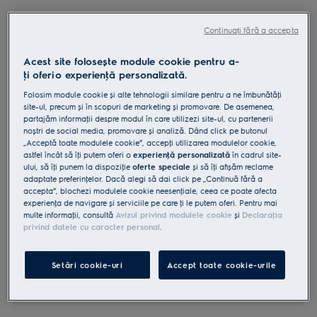
KGS64562SX
Plită gaz 60 cm inox
Continuați fără a accepta
Acest site folosește module cookie pentru a-
0 (0)
ţi oferi o experienţă personalizată.
Folosim module cookie și alte tehnologii similare pentru a ne îmbunătăţi
Fișa cu informaţii despre produs
site-ul, precum și în scopuri de marketing și promovare. De asemenea,
Beneficii
partajăm informaţii despre modul în care utilizezi site-ul, cu partenerii
Comenzile plitei pe gaz StepPower permit reglarea nivelului flăcării
noștri de social media, promovare și analiză. Dând click pe butonul
între 1 și 9.
„Acceptă toate modulele cookie”, accepţi utilizarea modulelor cookie,
Comenzi StepPower cu reglare intensitate căldură pe o scară de la 1
astfel încât să îţi putem oferi o
experienţă personalizată
în cadrul site-
la 9.
Direcţionează căldura direct către vase și simplifică gătitul de zi cu zi
ului, să îţi punem la dispoziţie
oferte speciale
și să îţi afișăm reclame
adaptate preferinţelor. Dacă alegi să dai click pe „Continuă fără a
accepta”, blochezi modulele cookie neesenţiale, ceea ce poate afecta
experienţa de navigare și serviciile pe care ţi le putem oferi. Pentru mai
multe informaţii, consultă
Avizul privind modulele cookie
și
Declaraţia
privind datele cu caracter personal
.
Instrucţiunile de siguranţă și avertismentele de siguranţă
Setări cookie-uri
Accept toate cookie-urile
conform regulamentului UE 2023/988 sunt enumerate în
capitolele 1 și 2 din manualul de utilizare. Pentru utilizarea în
siguranţă a produsului, citește manualul de utilizare complet.