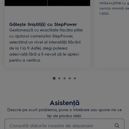
HKB64420NB cu ga
cerinţa minimă d
1:2024.
Gătește liniștit(ă) cu StepPower
Gestionează cu exactitate flacăra plitei
cu ajutorul comenzilor StepPower,
selectând un nivel al intensităţii flăcării
de la 1 la 9. Astfel, alegi puterea
adecvată fără a fi nevoit să te apleci
pentru a verifica.
Asistenţă
Descrie pe scurt problema, pune o întrebare sau spune-ne ce
tip de produs deţii.
Type to search for support articles