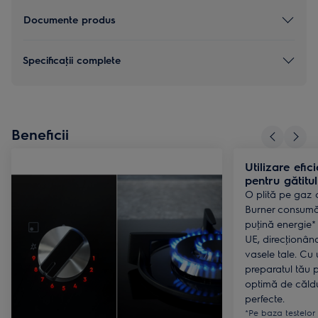
Documente produs
Specificaţii complete
Beneficii
Utilizare efic
pentru gătitul
O plită pe gaz 
Burner consumă
puţină energie*
UE, direcţionând
vasele tale. Cu u
preparatul tău 
optimă de căldu
perfecte.
*Pe baza testelor