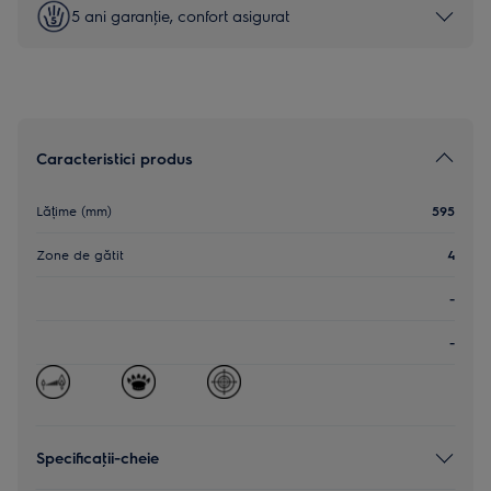
5 ani garanţie, confort asigurat
Caracteristici produs
Lățime (mm)
595
Zone de gătit
4
-
-
Specificaţii-cheie