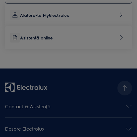
Alătură-te MyElectrolux
Asistenţă online
Contact & Asistenţă
Formular contact
Asistenţă online
Despre Electrolux
Asistenţă service