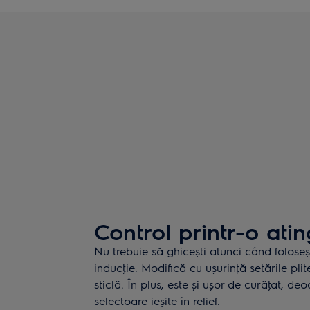
Control printr-o ati
Nu trebuie să ghicești atunci când foloseș
inducţie. Modifică cu ușurinţă setările plit
sticlă. În plus, este și ușor de curăţat, d
selectoare ieșite în relief.