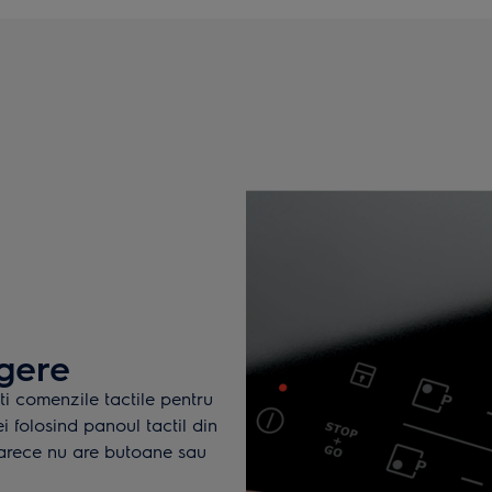
ngere
ti comenzile tactile pentru
ei folosind panoul tactil din
eoarece nu are butoane sau