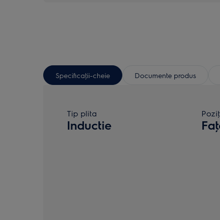
Specificaţii-cheie
Documente produs
Tip plita
Pozi
Inductie
Faţ