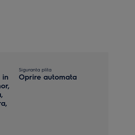
Siguranta plita
 in
Oprire automata
or,
,
ra,
a