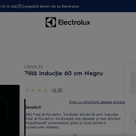
 în 14 zile
Cumpără direct de la Electrolux
LIR60433
Plită inducţie 60 cm Negru
0 (0)
Fișa cu informaţii despre produs
Beneficii
500 Fast & Powerful. Încălzire eficientă prin inducție
Fast & Powerful. Încălzește mai repede și mai eficient
Hob2Hood® conecteaza plita și hota printr-o
conexiune wireless