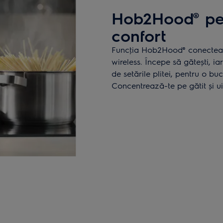
Hob2Hood® pen
confort
Funcţia Hob2Hood® conectează
wireless. Începe să gătești, ia
de setările plitei, pentru o bu
Concentrează-te pe gătit și ui