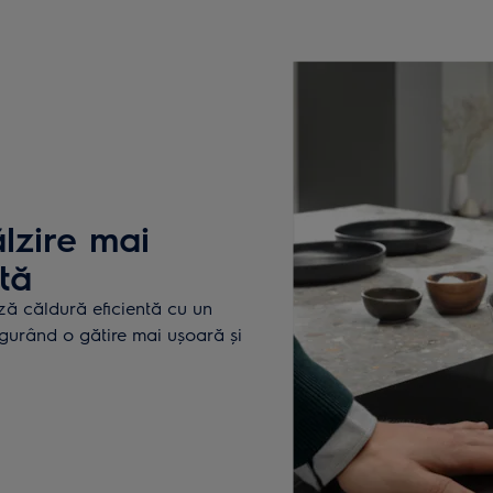
lzire mai
tă
ză căldură eficientă cu un
sigurând o gătire mai ușoară și