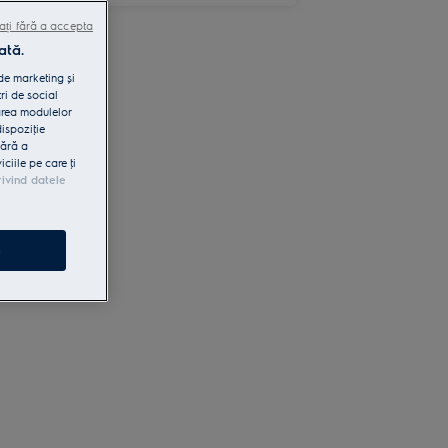
ați fără a accepta
ată.
 de marketing și
ri de social
area modulelor
dispoziţie
fără a
iile pe care ţi
rivind datele
e