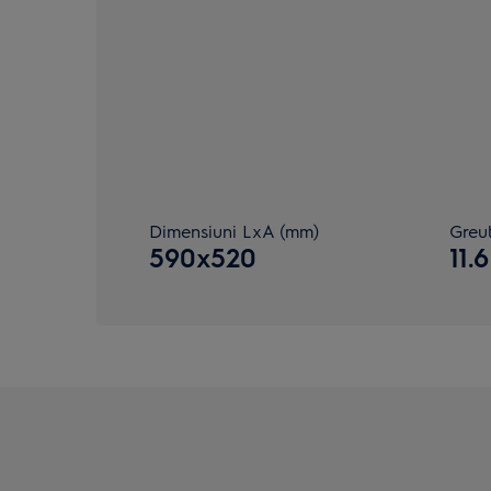
Dimensiuni LxA (mm)
Greut
590x520
11.6