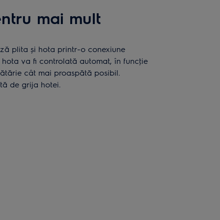
tru mai mult
 plita și hota printr-o conexiune
r hota va fi controlată automat, în funcţie
cătărie cât mai proaspătă posibil.
tă de grija hotei.