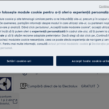
Cumpără de pe www.electrolux.ro și primești:
Continu
e folosește module cookie pentru a-ţi oferi o experienţă personaliz
Livrare inclusă pentru comenzi mai
35 lei
mari de 4999 lei
le cookie și alte tehnologii similare pentru a ne îmbunătăţi site-ul, precum și în scopuri
e asemenea, partajăm informaţii despre modul în care utilizezi site-ul, cu partenerii noșt
vare și analiză. Dând click pe butonul „Acceptă toate modulele cookie”, accepţi utiliz
Instalare*
INCLUSĂ
l încât să îţi putem oferi o
experienţă personalizată
în cadrul site-ului, să îţi punem la 
iale
și să îţi afișăm reclame adaptate preferinţelor. Dacă alegi să dai click pe „Continuă 
ochezi modulele cookie neesenţiale, ceea ce poate afecta experienţa de navigare și servic
ri. Pentru mai multe informaţii, consultă
Avizul privind modulele cookie
și
Declaraţia p
Reciclare aparat vechi
INCLUSĂ
 personal
.
Garanţie 5 ani
INCLUSĂ
Setări cookie-uri
Accept toate cookie-uril
Retragere în 14 zile
INCLUS
Cumpără direct de la Electrolux
GRATUIT
ă conform
1 și 2 din
dusului,