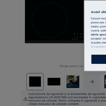
Acest sit
Folosim modu
promovare. D
media, promo
cookie, astfe
oferte spec
accepta”, bl
le putem ofe
cu caracter
Atinge pentru zoom
+
8
Instrucţiunile de siguranţă și avertismentele de siguranţ
regulamentului UE 2023/988 sunt enumerate în capitolele 
manualul de utilizare. Pentru utilizarea în siguranţă a pro
citește manualul de utilizare complet.