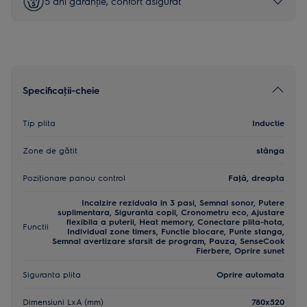
5 ani garanţie, confort asigurat
Specificaţii-cheie
Tip plita
Inductie
Zone de gătit
stânga
Poziţionare panou control
Faţă, dreapta
Incalzire reziduala in 3 pasi, Semnal sonor, Putere
suplimentara, Siguranta copii, Cronometru eco, Ajustare
flexibila a puterii, Heat memory, Conectare plita-hota,
Functii
Individual zone timers, Functie blocare, Punte stanga,
Semnal avertizare sfarsit de program, Pauza, SenseCook
Fierbere, Oprire sunet
Siguranta plita
Oprire automata
Dimensiuni LxA (mm)
780x520