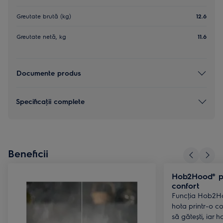
Greutate brută (kg)
12.6
Greutate netă, kg
11.6
Documente produs
Specificaţii complete
Beneficii
Hob2Hood® p
confort
Funcţia Hob2Ho
hota printr-o c
să gătești, iar h