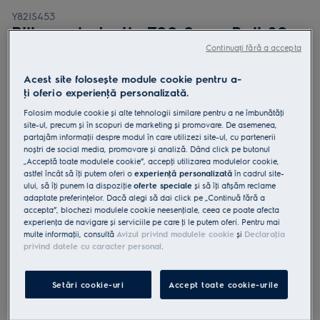
Y82IS453
Plita cu inductie 700 SenseBoil 80
cm Negru
Continuați fără a accepta
0 (0)
Acest site folosește module cookie pentru a-
ţi oferi o experienţă personalizată.
Fișa cu informaţii despre produs
Beneficii
Folosim module cookie și alte tehnologii similare pentru a ne îmbunătăţi
site-ul, precum și în scopuri de marketing și promovare. De asemenea,
Plita cu inducţie SenseBoil® 700 ajustează temperatura apei în clocot,
partajăm informaţii despre modul în care utilizezi site-ul, cu partenerii
pentru o fierbere lentă și constantă.
Apa in clocot nu da pe dinafara, cu senzorul SenseBoil.
noștri de social media, promovare și analiză. Dând click pe butonul
Hob2Hood® conecteaza plita și hota printr-o conexiune wireless
„Acceptă toate modulele cookie”, accepţi utilizarea modulelor cookie,
astfel încât să îţi putem oferi o
experienţă personalizată
în cadrul site-
ului, să îţi punem la dispoziţie
oferte speciale
și să îţi afișăm reclame
adaptate preferinţelor. Dacă alegi să dai click pe „Continuă fără a
accepta”, blochezi modulele cookie neesenţiale, ceea ce poate afecta
experienţa de navigare și serviciile pe care ţi le putem oferi. Pentru mai
multe informaţii, consultă
Avizul privind modulele cookie
și
Declaraţia
privind datele cu caracter personal
.
Instrucţiunile de siguranţă și avertismentele de siguranţă
conform regulamentului UE 2023/988 sunt enumerate în
capitolele 1 și 2 din manualul de utilizare. Pentru utilizarea în
Setări cookie-uri
Accept toate cookie-urile
siguranţă a produsului, citește manualul de utilizare complet.