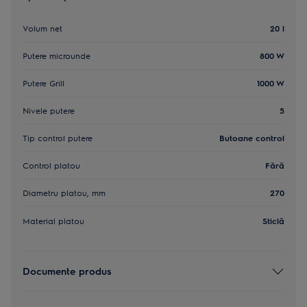
Volum net
20 l
Putere microunde
800 W
Putere Grill
1000 W
Nivele putere
5
Tip control putere
Butoane control
Control platou
Fără
Diametru platou, mm
270
Material platou
Sticlă
Documente produs