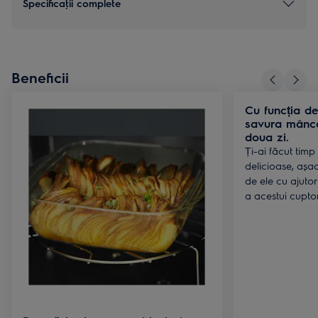
Specificaţii complete
Beneficii
Cu funcția de 
savura mânc
doua zi.
Ți-ai făcut timp
delicioase, așa
de ele cu ajutoru
a acestui cupto