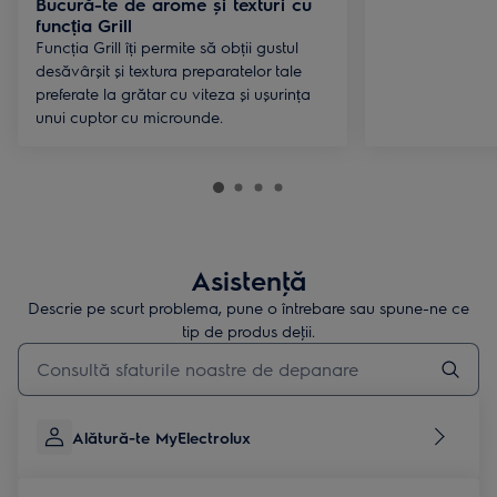
Bucură-te de arome și texturi cu
funcția Grill
Funcția Grill îți permite să obții gustul
desăvârșit și textura preparatelor tale
preferate la grătar cu viteza și ușurința
unui cuptor cu microunde.
Asistenţă
Descrie pe scurt problema, pune o întrebare sau spune-ne ce
tip de produs deţii.
Type to search for support articles
Alătură-te MyElectrolux