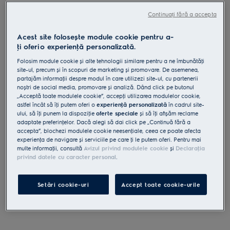
EMZ421MMW
Continuați fără a accepta
Cuptor cu microunde 800 / 1000 W
20 l
Acest site folosește module cookie pentru a-
ţi oferi o experienţă personalizată.
4.8 (115)
Beneficii
Folosim module cookie și alte tehnologii similare pentru a ne îmbunătăţi
site-ul, precum și în scopuri de marketing și promovare. De asemenea,
Cuptorul cu microunde 300 combină grătarul cu viteza unui cuptor
partajăm informaţii despre modul în care utilizezi site-ul, cu partenerii
cu microunde.
noștri de social media, promovare și analiză. Dând click pe butonul
Obține gustul și textura unui grătar cu ajutorul funcției Grill.
Acum te poți bucura mai mult de preparatele tale cu ajutorul funcției
„Acceptă toate modulele cookie”, accepţi utilizarea modulelor cookie,
de reîncălzire.
astfel încât să îţi putem oferi o
experienţă personalizată
în cadrul site-
ului, să îţi punem la dispoziţie
oferte speciale
și să îţi afișăm reclame
adaptate preferinţelor. Dacă alegi să dai click pe „Continuă fără a
accepta”, blochezi modulele cookie neesenţiale, ceea ce poate afecta
experienţa de navigare și serviciile pe care ţi le putem oferi. Pentru mai
multe informaţii, consultă
Avizul privind modulele cookie
și
Declaraţia
privind datele cu caracter personal
.
Instrucţiunile de siguranţă și avertismentele de siguranţă
conform regulamentului UE 2023/988 sunt enumerate în
Setări cookie-uri
Accept toate cookie-urile
capitolele 1 și 2 din manualul de utilizare. Pentru utilizarea în
siguranţă a produsului, citește manualul de utilizare complet.