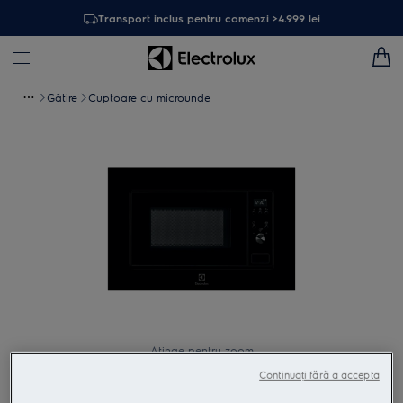
Transport inclus pentru comenzi >4.999 lei
Gătire
Cuptoare cu microunde
Atinge pentru zoom
Continuați fără a accepta