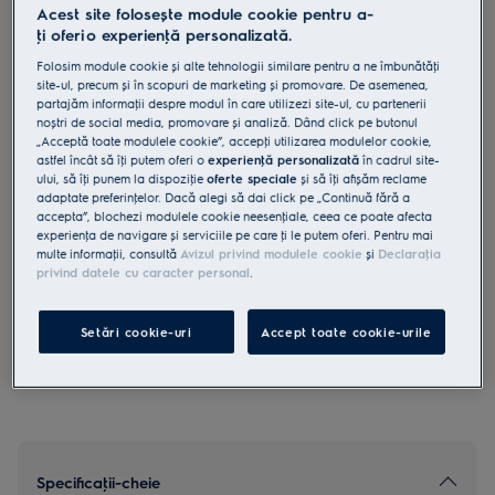
Acest site folosește module cookie pentru a-
LMS2203EMK
ţi oferi o experienţă personalizată.
Cuptor cu microunde incorporabil
Folosim module cookie și alte tehnologii similare pentru a ne îmbunătăţi
700 W 20 l
site-ul, precum și în scopuri de marketing și promovare. De asemenea,
partajăm informaţii despre modul în care utilizezi site-ul, cu partenerii
4.9 (1351)
noștri de social media, promovare și analiză. Dând click pe butonul
Beneficii
„Acceptă toate modulele cookie”, accepţi utilizarea modulelor cookie,
Poti gati, reincalzi sau decongela in cuptorul cu microunde 300.
astfel încât să îţi putem oferi o
experienţă personalizată
în cadrul site-
Functia noastra cu microunde iti ofera posibilitatea de a gati,
ului, să îţi punem la dispoziţie
oferte speciale
și să îţi afișăm reclame
reincalzi sau decongela alimentele.
adaptate preferinţelor. Dacă alegi să dai click pe „Continuă fără a
Decongeleaza rapid si eficient alimentele cu functia de decongelare.
accepta”, blochezi modulele cookie neesenţiale, ceea ce poate afecta
experienţa de navigare și serviciile pe care ţi le putem oferi. Pentru mai
multe informaţii, consultă
Avizul privind modulele cookie
și
Declaraţia
privind datele cu caracter personal
.
Instrucţiunile de siguranţă și avertismentele de siguranţă
conform regulamentului UE 2023/988 sunt enumerate în
Setări cookie-uri
Accept toate cookie-urile
capitolele 1 și 2 din manualul de utilizare. Pentru utilizarea în
siguranţă a produsului, citește manualul de utilizare complet.
Specificaţii-cheie