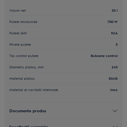
Volum net
20 l
Putere microunde
700 W
Putere Grill
N/A
Nivele putere
5
Tip control putere
Butoane control
Diametru platou, mm
245
Material platou
Sticlă
Material al cavitatii interioare
Inox
Documente produs
Specificaţii complete