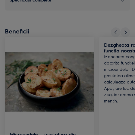
Beneficii
Dezgheata r
functia noas
Mancarea conge
datorita functi
microundelor. Du
greutatea alime
calculeaza aut
Apoi, are loc d
zisa, iar aroma 
mentin.
Microundele - scurtatura din