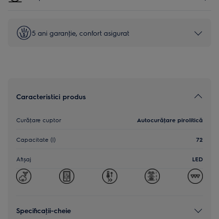
5 ani garanţie, confort asigurat
Caracteristici produs
Curăţare cuptor
Autocurăţare pirolitică
Capacitate (l)
72
Afișaj
LED
Specificaţii-cheie