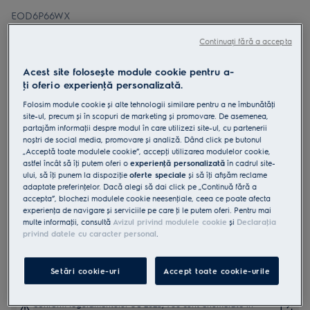
EOD6P66WX
Cuptor cu abur SteamBake WiFi cu
Continuați fără a accepta
autocuratare pirolitica A+ 72 litri
inox
Acest site folosește module cookie pentru a-
ţi oferi o experienţă personalizată.
4.9 (2491)
Folosim module cookie și alte tehnologii similare pentru a ne îmbunătăţi
Fișa cu informaţii despre produs
site-ul, precum și în scopuri de marketing și promovare. De asemenea,
Beneficii
partajăm informaţii despre modul în care utilizezi site-ul, cu partenerii
noștri de social media, promovare și analiză. Dând click pe butonul
Cuptorul SteamBake 600 te ajuta sa obtii rezultate mai bune la
„Acceptă toate modulele cookie”, accepţi utilizarea modulelor cookie,
coacere.
SteamBake adauga abur pentru o coacere perfecta.
astfel încât să îţi putem oferi o
experienţă personalizată
în cadrul site-
Bucătărie Smart. Asistenţă personalizată. Control al cuptorului de la
ului, să îţi punem la dispoziţie
oferte speciale
și să îţi afișăm reclame
distanţă.
adaptate preferinţelor. Dacă alegi să dai click pe „Continuă fără a
accepta”, blochezi modulele cookie neesenţiale, ceea ce poate afecta
experienţa de navigare și serviciile pe care ţi le putem oferi. Pentru mai
multe informaţii, consultă
Avizul privind modulele cookie
și
Declaraţia
privind datele cu caracter personal
.
Setări cookie-uri
Accept toate cookie-urile
Instrucţiunile de siguranţă și avertismentele de siguranţă
conform regulamentului UE 2023/988 sunt enumerate în