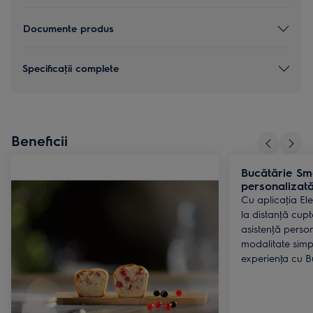
Documente produs
Specificaţii complete
Beneficii
Bucătărie Sma
personalizat
Cu aplicaţia Ele
la distanţă cupt
asistenţă person
modalitate simp
experienţa cu B