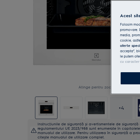
Acest sit
Folosim modu
promovare. D
media, promo
cookie, astfe
oferte spec
accepta”, bl
le putem ofe
cu caracter
Atinge pentru zoom
+
4
Instrucţiunile de siguranţă și avertismentele de siguranţ
regulamentului UE 2023/988 sunt enumerate în capitolele 
manualul de utilizare. Pentru utilizarea în siguranţă a pro
citește manualul de utilizare complet.