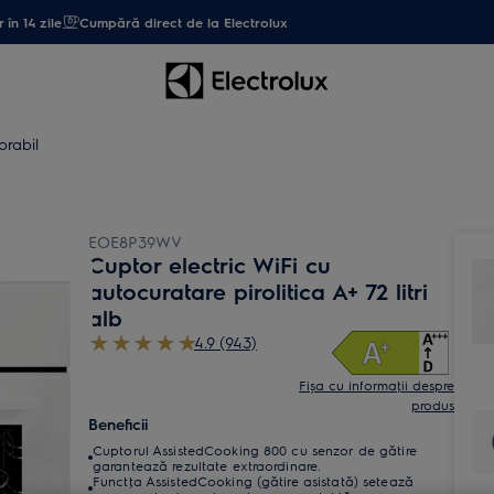
 în 14 zile
Cumpără direct de la Electrolux
orabil
EOE8P39WV
Cuptor electric WiFi cu
autocuratare pirolitica A+ 72 litri
alb
4.9 (943)
Fișa cu informaţii despre
produs
Beneficii
Cuptorul AssistedCooking 800 cu senzor de gătire
garantează rezultate extraordinare.
Functţa AssistedCooking (gătire asistată) setează