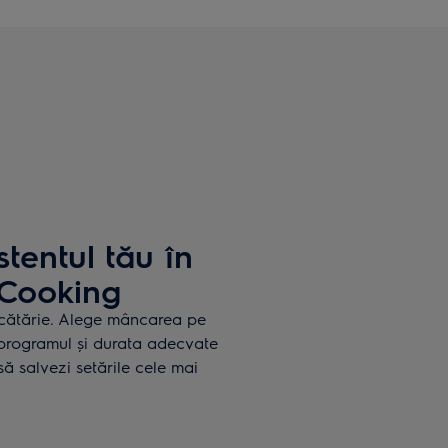
tentul tău în
dCooking
ucătărie. Alege mâncarea pe
e programul și durata adecvate
să salvezi setările cele mai