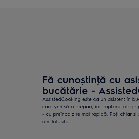
Fă cunoștinţă cu asis
bucătărie - Assiste
AssistedCooking este ca un asistent în b
care vrei să o prepari, iar cuptorul aleg
- cu preîncalzire mai rapidă. Poţi chiar și 
des folosite.