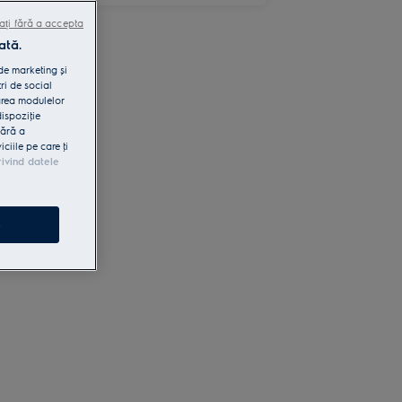
ați fără a accepta
ată.
 de marketing și
ri de social
area modulelor
dispoziţie
fără a
iile pe care ţi
rivind datele
e