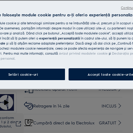
programul adecvat pentru preparatul tău.
Bucătărie Smart. Asistenţă personalizată. Control al
Continu
cuptorului de la distanţă.
e folosește module cookie pentru a-ţi oferi o experienţă personaliz
le cookie și alte tehnologii similare pentru a ne îmbunătăţi site-ul, precum și în scopuri
Cumpără de pe www.electrolux.ro și primești:
e asemenea, partajăm informaţii despre modul în care utilizezi site-ul, cu partenerii noșt
vare și analiză. Dând click pe butonul „Acceptă toate modulele cookie”, accepţi utiliz
Livrare inclusă pentru comenzi mai
35 lei
l încât să îţi putem oferi o
experienţă personalizată
în cadrul site-ului, să îţi punem la 
mari de 4999 lei
iale
și să îţi afișăm reclame adaptate preferinţelor. Dacă alegi să dai click pe „Continuă 
ochezi modulele cookie neesenţiale, ceea ce poate afecta experienţa de navigare și servic
ri. Pentru mai multe informaţii, consultă
Avizul privind modulele cookie
și
Declaraţia p
Instalare*
INCLUSĂ
 personal
.
Garanţie 5 ani
INCLUSĂ
Setări cookie-uri
Accept toate cookie-uril
Reciclare aparat vechi
INCLUSĂ
Retragere în 14 zile
INCLUS
ă conform
1 și 2 din
Cumpără direct de la Electrolux
GRATUIT
dusului,