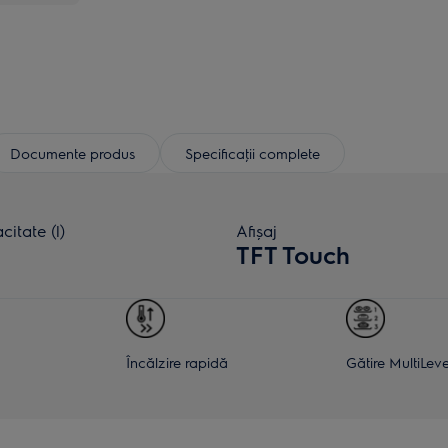
Documente produs
Specificaţii complete
itate (l)
Afișaj
TFT Touch
Încălzire rapidă
Gătire MultiLeve