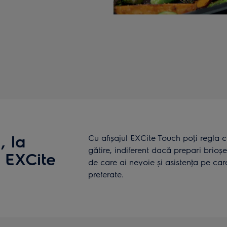
, la
Cu afișajul EXCite Touch poţi regla 
gătire, indiferent dacă prepari brio
j EXCite
de care ai nevoie și asistenţa pe car
preferate.