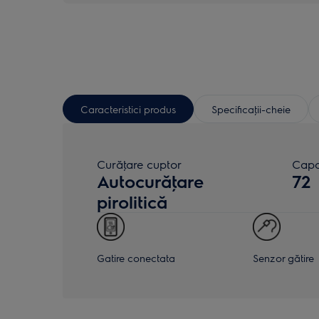
Caracteristici produs
Specificaţii-cheie
Curăţare cuptor
Capac
Autocurăţare
72
pirolitică
Gatire conectata
Senzor gătire