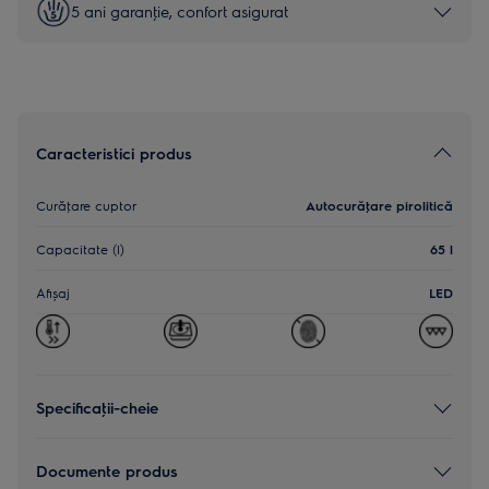
5 ani garanţie, confort asigurat
Caracteristici produs
Curăţare cuptor
Autocurăţare pirolitică
Capacitate (l)
65 l
Afișaj
LED
Specificaţii-cheie
Documente produs