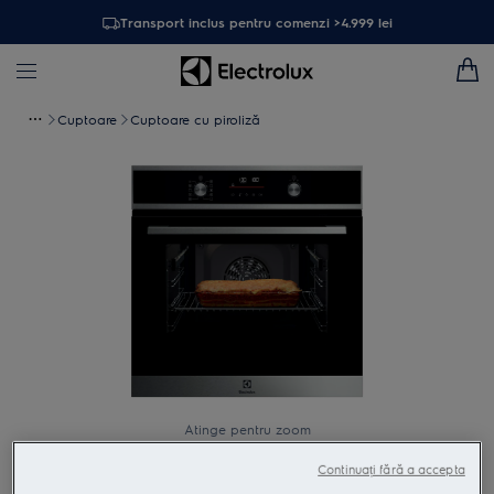
Transport inclus pentru comenzi >4.999 lei
Cuptoare
Cuptoare cu piroliză
Atinge pentru zoom
Continuați fără a accepta