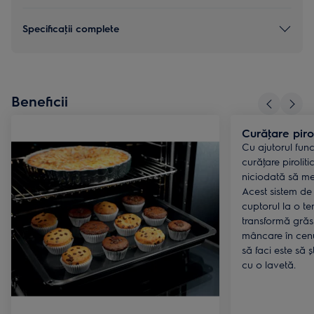
Specificaţii complete
Beneficii
Curăţare pirol
Cu ajutorul func
curăţare pirolit
niciodată să me
Acest sistem de
cuptorul la o t
transformă grăs
mâncare în cenu
să faci este să ș
cu o lavetă.