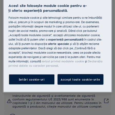
Acest site folosește module cookie pentru a-
EOF6P76BX
Cuptor electric SurroundCook cu
ţi oferi o experienţă personalizată.
autocuratare pirolitica A+ 65 l litri
Folosim module cookie și alte tehnologii similare pentru a ne îmbunătăţi
site-ul, precum și în scopuri de marketing și promovare. De asemenea,
inox antiamprentă
partajăm informaţii despre modul în care utilizezi site-ul, cu partenerii
noștri de social media, promovare și analiză. Dând click pe butonul
4.9 (2491)
„Acceptă toate modulele cookie”, accepţi utilizarea modulelor cookie,
astfel încât să îţi putem oferi o
experienţă personalizată
în cadrul site-
Fișa cu informaţii despre produs
ului, să îţi punem la dispoziţie
oferte speciale
și să îţi afișăm reclame
Beneficii
adaptate preferinţelor. Dacă alegi să dai click pe „Continuă fără a
accepta”, blochezi modulele cookie neesenţiale, ceea ce poate afecta
Cuptorul SurroundCook® 600 mentine caldura in toate colturile
experienţa de navigare și serviciile pe care ţi le putem oferi. Pentru mai
cuptorului.
Gatitul pe mai multe niveluri asigura gatitul uniform pe ambele
multe informaţii, consultă
Avizul privind modulele cookie
și
Declaraţia
niveluri.
privind datele cu caracter personal
.
Curăţarea pirolitică transformă grăsimea și reziduurile alimentare în
cenușă.
Setări cookie-uri
Accept toate cookie-urile
Instrucţiunile de siguranţă și avertismentele de siguranţă
conform regulamentului UE 2023/988 sunt enumerate în
capitolele 1 și 2 din manualul de utilizare. Pentru utilizarea în
siguranţă a produsului, citește manualul de utilizare complet.