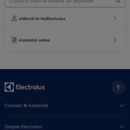
Alătură-te MyElectrolux
Asistenţă online
Contact & Asistenţă
Formular contact
Asistenţă online
Despre Electrolux
Asistenţă service