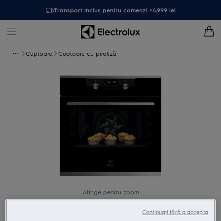
Transport inclus pentru comenzi >4.999 lei
Cuptoare
Cuptoare cu piroliză
Atinge pentru zoom
Continuați fără a accepta