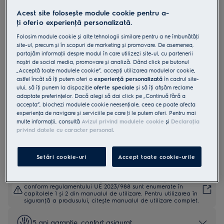
KODDP77WX
Acest site folosește module cookie pentru a-
Cuptor cu abur SteamBake WiFi cu
ţi oferi o experienţă personalizată.
autocuratare pirolitica A+ 72 litri
Folosim module cookie și alte tehnologii similare pentru a ne îmbunătăţi
site-ul, precum și în scopuri de marketing și promovare. De asemenea,
inox
partajăm informaţii despre modul în care utilizezi site-ul, cu partenerii
noștri de social media, promovare și analiză. Dând click pe butonul
4.9 (2491)
„Acceptă toate modulele cookie”, accepţi utilizarea modulelor cookie,
astfel încât să îţi putem oferi o
experienţă personalizată
în cadrul site-
Fișa cu informaţii despre produs
ului, să îţi punem la dispoziţie
oferte speciale
și să îţi afișăm reclame
Beneficii
adaptate preferinţelor. Dacă alegi să dai click pe „Continuă fără a
Cuptorul SteamBake 600 te ajuta sa obtii rezultate mai bune la
accepta”, blochezi modulele cookie neesenţiale, ceea ce poate afecta
coacere.
experienţa de navigare și serviciile pe care ţi le putem oferi. Pentru mai
SteamBake adauga abur pentru o coacere perfecta.
multe informaţii, consultă
Avizul privind modulele cookie
și
Declaraţia
Bucătărie Smart. Asistenţă personalizată. Control al cuptorului de la
privind datele cu caracter personal
.
distanţă.
Setări cookie-uri
Accept toate cookie-urile
Instrucţiunile de siguranţă și avertismentele de siguranţă
conform regulamentului UE 2023/988 sunt enumerate în
capitolele 1 și 2 din manualul de utilizare. Pentru utilizarea în
siguranţă a produsului, citește manualul de utilizare complet.
5 ani garanţie, confort asigurat