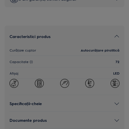
Caracteristici produs
Curăţare cuptor
Autocurăţare pirolitică
Capacitate (l)
72
Afișaj
LED
Specificaţii-cheie
Documente produs