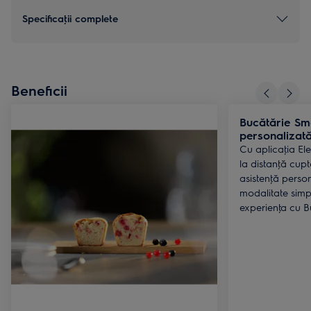
Specificaţii complete
Beneficii
Bucătărie Sma
personalizat
Cu aplicaţia Ele
la distanţă cupt
asistenţă person
modalitate simp
experienţa cu B