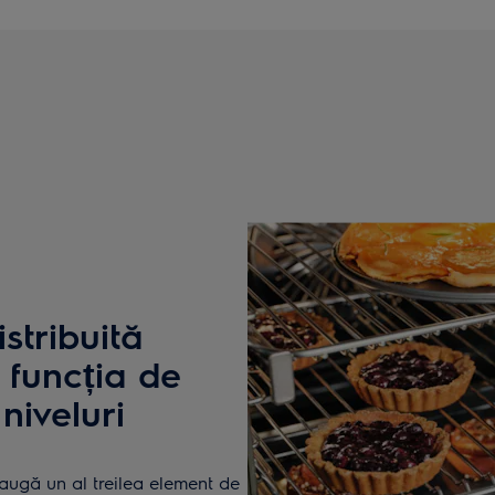
stribuită
 funcția de
niveluri
daugă un al treilea element de