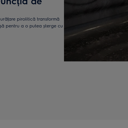
Funcția de
rățare pirolitică transformă
ușă pentru a o putea șterge cu