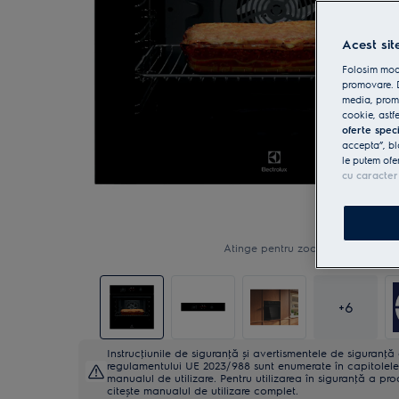
Acest sit
Folosim modu
promovare. D
media, promo
cookie, astfe
oferte spec
accepta”, bl
le putem ofe
cu caracter
Atinge pentru zoom
+
6
Instrucţiunile de siguranţă și avertismentele de siguranţ
regulamentului UE 2023/988 sunt enumerate în capitolele 
manualul de utilizare. Pentru utilizarea în siguranţă a pro
citește manualul de utilizare complet.