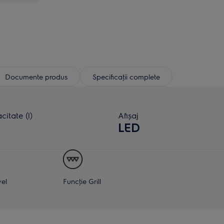
Documente produs
Specificaţii complete
itate (l)
Afișaj
LED
vel
Funcţie Grill