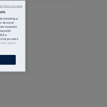
ați fără a accepta
ată.
 de marketing și
ri de social
area modulelor
dispoziţie
fără a
iile pe care ţi
rivind datele
e