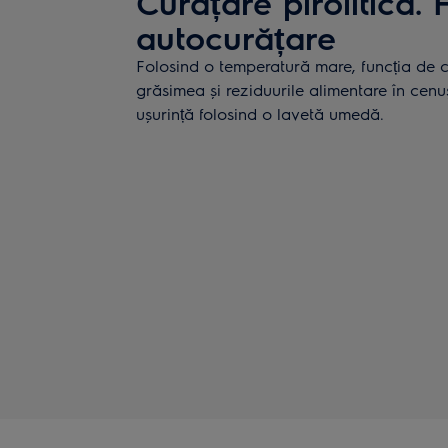
Curățare pirolitică. 
autocurățare
Folosind o temperatură mare, funcția de cu
grăsimea și reziduurile alimentare în cen
ușurință folosind o lavetă umedă.