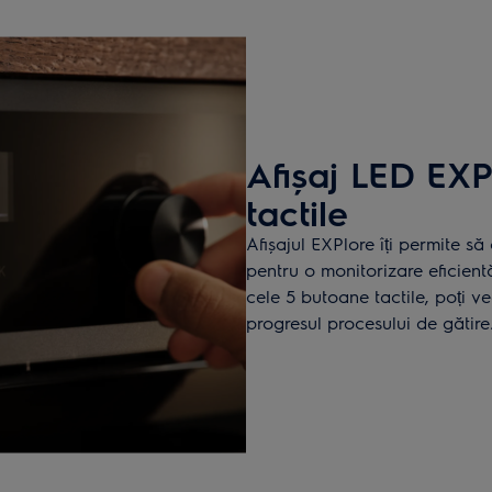
Afișaj LED EX
tactile
Afișajul EXPlore îți permite să
pentru o monitorizare eficient
cele 5 butoane tactile, poți v
progresul procesului de gătire