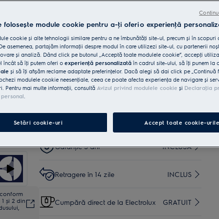
încălzire pentru o căldură mai uniformă.
Controlează cu ușurință setările cuptorului cu ajutorul
Continu
afișajului LED EXPlore.
e folosește module cookie pentru a-ţi oferi o experienţă personaliz
le cookie și alte tehnologii similare pentru a ne îmbunătăţi site-ul, precum și în scopuri
Cumpără de pe www.electrolux.ro și primești:
e asemenea, partajăm informaţii despre modul în care utilizezi site-ul, cu partenerii noșt
vare și analiză. Dând click pe butonul „Acceptă toate modulele cookie”, accepţi utiliz
Livrare inclusă pentru comenzi mai
35 lei
l încât să îţi putem oferi o
experienţă personalizată
în cadrul site-ului, să îţi punem la 
mari de 4999 lei
iale
și să îţi afișăm reclame adaptate preferinţelor. Dacă alegi să dai click pe „Continuă 
ochezi modulele cookie neesenţiale, ceea ce poate afecta experienţa de navigare și servic
ri. Pentru mai multe informaţii, consultă
Avizul privind modulele cookie
și
Declaraţia p
Instalare*
INCLUSĂ
 personal
.
Reciclare aparat vechi
INCLUSĂ
Setări cookie-uri
Accept toate cookie-uril
Garanţie 5 ani
INCLUSĂ
Retragere în 14 zile
INCLUS
ă conform
1 și 2 din
Cumpără direct de la Electrolux
GRATUIT
dusului,