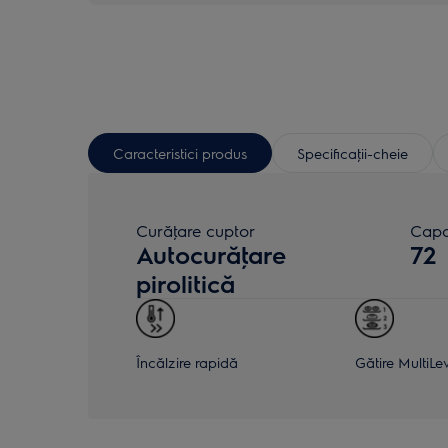
Caracteristici produs
Specificaţii-cheie
Curăţare cuptor
Capac
Autocurăţare
72
pirolitică
Încălzire rapidă
Gătire MultiLe