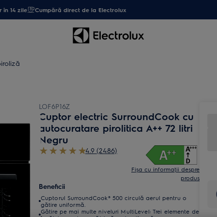
 în 14 zile
Cumpără direct de la Electrolux
iroliză
LOF6P16Z
Cuptor electric SurroundCook cu
autocuratare pirolitica A++ 72 litri
Negru
4.9 (2486)
Fișa cu informaţii despre
produs
Beneficii
Cuptorul SurroundCook® 500 circulă aerul pentru o
gătire uniformă.
Gătire pe mai multe niveluri MultiLevel: Trei elemente de