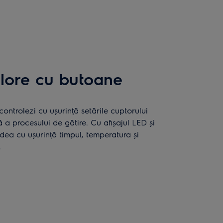
Plore cu butoane
 controlezi cu ușurință setările cuptorului
ă a procesului de gătire. Cu afișajul LED și
edea cu ușurință timpul, temperatura și
.