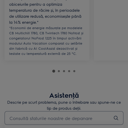
obiceiurile pentru a optimiza
temperatura de răcire și, în perioadele
de utilizare redusă, economisește până
la 14% energie.*
*Economii de energie măsurate pe modelele
CB Multichill 1780, CB Twintech 1780 Nofrost și
congelatorul NoFrost 1225 în timpul activării
modului Auto Vacation comparat cu setările
din fabrică cu AI CoolAssist dezactivat și
testate cu temperatură externă de 25 °C.
Asistenţă
Descrie pe scurt problema, pune o întrebare sau spune-ne ce
tip de produs deţii.
Type to search for support articles