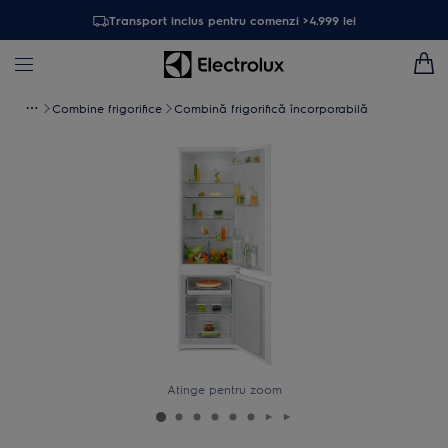
Transport inclus pentru comenzi >4.999 lei
Combine frigorifice
Combină frigorifică încorporabilă
Atinge pentru zoom