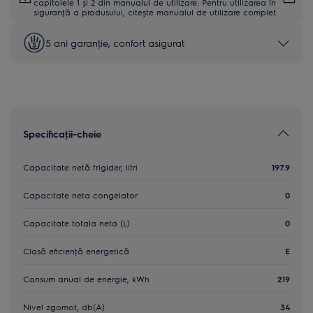
capitolele 1 și 2 din manualul de utilizare. Pentru utilizarea în
siguranţă a produsului, citește manualul de utilizare complet.
5 ani garanţie, confort asigurat
Specificaţii-cheie
Capacitate netă frigider, litri
197.9
Capacitate neta congelator
0
Capacitate totala neta (L)
0
Clasă eficienţă energetică
E
Consum anual de energie, kWh
219
Nivel zgomot, db(A)
34