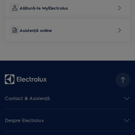
Alătură-te MyElectrolux
Asistenţă online
Contact & Asistenţă
Formular contact
Asistenţă online
Despre Electrolux
Asistenţă service
Articole de asistență
Promoţii active