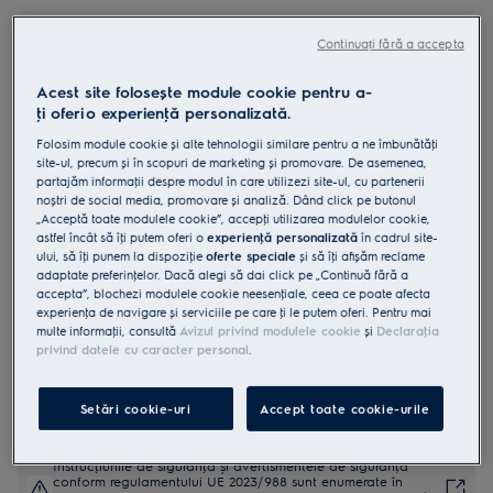
ENA6LE18S
Combină frigorifică încorporabilă
Continuați fără a accepta
Static low frost clasă E 271 litri H 177
Acest site folosește module cookie pentru a-
cm Alb
ţi oferi o experienţă personalizată.
Folosim module cookie și alte tehnologii similare pentru a ne îmbunătăţi
site-ul, precum și în scopuri de marketing și promovare. De asemenea,
partajăm informaţii despre modul în care utilizezi site-ul, cu partenerii
noștri de social media, promovare și analiză. Dând click pe butonul
„Acceptă toate modulele cookie”, accepţi utilizarea modulelor cookie,
3 (1)
astfel încât să îţi putem oferi o
experienţă personalizată
în cadrul site-
ului, să îţi punem la dispoziţie
oferte speciale
și să îţi afișăm reclame
Fișa cu informaţii despre produs
adaptate preferinţelor. Dacă alegi să dai click pe „Continuă fără a
Beneficii
accepta”, blochezi modulele cookie neesenţiale, ceea ce poate afecta
experienţa de navigare și serviciile pe care ţi le putem oferi. Pentru mai
Ajustează automat răcirea adaptat la rutina ta zilnică.
multe informaţii, consultă
Avizul privind modulele cookie
și
Declaraţia
Activează modul Auto pentru prospeţime fără efort, adaptată
nevoilor tale.
privind datele cu caracter personal
.
Spune adio decongelării regulate cu tehnologia LowFrost.
Setări cookie-uri
Accept toate cookie-urile
Instrucţiunile de siguranţă și avertismentele de siguranţă
conform regulamentului UE 2023/988 sunt enumerate în