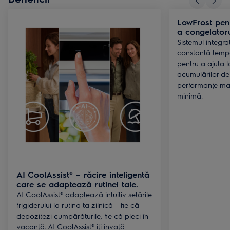
LowFrost pent
a congelatoru
Sistemul integr
constantă tempe
pentru a ajuta l
acumulărilor de
performanţe mai 
minimă.
AI CoolAssist® – răcire inteligentă
care se adaptează rutinei tale.
AI CoolAssist® adaptează intuitiv setările
frigiderului la rutina ta zilnică – fie că
depozitezi cumpărăturile, fie că pleci în
vacanţă. AI CoolAssist® îţi învaţă