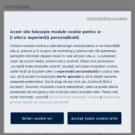
ENT7MD36X
Combină frigorifică No Frost clasă
Continuați fără a accepta
D 362 litri 202 cm Inox
Acest site folosește module cookie pentru a-
ţi oferi o experienţă personalizată.
Folosim module cookie și alte tehnologii similare pentru a ne îmbunătăţi
site-ul, precum și în scopuri de marketing și promovare. De asemenea,
0 (0)
partajăm informaţii despre modul în care utilizezi site-ul, cu partenerii
noștri de social media, promovare și analiză. Dând click pe butonul
Fișa cu informaţii despre produs
„Acceptă toate modulele cookie”, accepţi utilizarea modulelor cookie,
Beneficii
astfel încât să îţi putem oferi o
experienţă personalizată
în cadrul site-
ului, să îţi punem la dispoziţie
oferte speciale
și să îţi afișăm reclame
700 GreenZone+ protejează fructele și legumele
adaptate preferinţelor. Dacă alegi să dai click pe „Continuă fără a
Compartimentul GreenZone+ ajustează umiditatea pentru a proteja
fructele și verdețurile.
accepta”, blochezi modulele cookie neesenţiale, ceea ce poate afecta
TwinTech® No Frost menţine alimentele suculente și proaspete.
experienţa de navigare și serviciile pe care ţi le putem oferi. Pentru mai
multe informaţii, consultă
Avizul privind modulele cookie
și
Declaraţia
privind datele cu caracter personal
.
Setări cookie-uri
Accept toate cookie-urile
Instrucţiunile de siguranţă și avertismentele de siguranţă