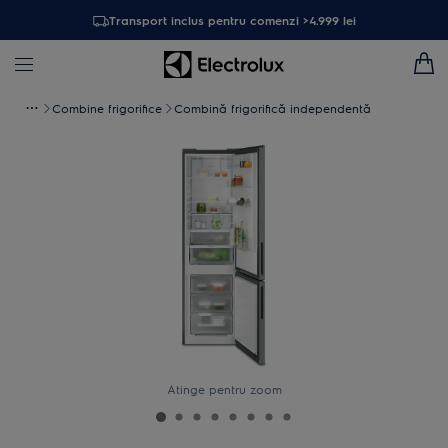
Transport inclus pentru comenzi >4.999 lei
Combine frigorifice
Combină frigorifică independentă
Atinge pentru zoom