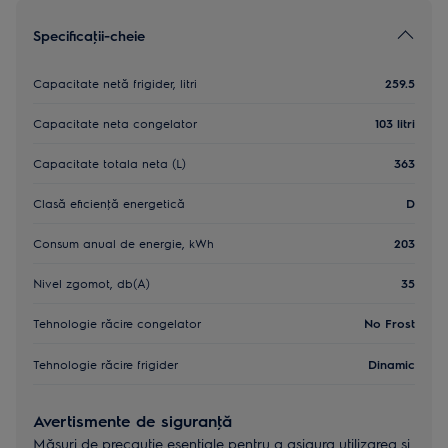
Specificaţii-cheie
Capacitate netă frigider, litri
259.5
Capacitate neta congelator
103 litri
Capacitate totala neta (L)
363
Clasă eficienţă energetică
D
Consum anual de energie, kWh
203
Nivel zgomot, db(A)
35
Tehnologie răcire congelator
No Frost
Tehnologie răcire frigider
Dinamic
Avertismente de siguranţă
Măsuri de precauţie esenţiale pentru a asigura utilizarea și