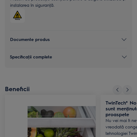
instalarea în siguranţă.
Documente produs
Specificaţii complete
Beneficii
TwinTech® No 
sunt menţinut
proaspete
Nu vei mai fi n
vreodată congel
tehnologiei Twin