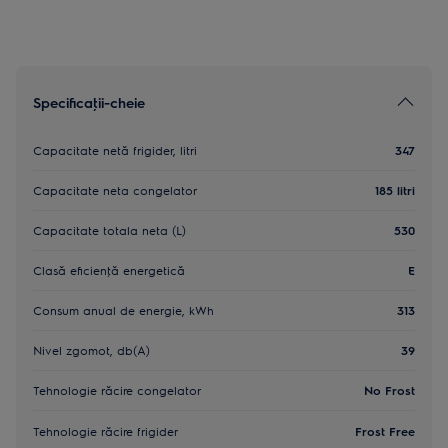
Specificaţii-cheie
Capacitate netă frigider, litri
347
Capacitate neta congelator
185 litri
Capacitate totala neta (L)
530
Clasă eficienţă energetică
E
Consum anual de energie, kWh
313
Nivel zgomot, db(A)
39
Tehnologie răcire congelator
No Frost
Tehnologie răcire frigider
Frost Free