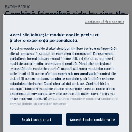
EAT6ME53U0
Combină frigorifică side by side No
Frost clasă E 532 litri 177 cm
Continuați fără a accepta
Argintiu
Acest site folosește module cookie pentru a-
0 (0)
ţi oferi o experienţă personalizată.
Folosim module cookie și alte tehnologii similare pentru a ne îmbunătăţi
Fișa cu informaţii despre produs
site-ul, precum și în scopuri de marketing și promovare. De asemenea,
Beneficii
partajăm informaţii despre modul în care utilizezi site-ul, cu partenerii
Cooling 360° asigură o răcire uniformă protejând toate alimentele
noștri de social media, promovare și analiză. Dând click pe butonul
din frigider
„Acceptă toate modulele cookie”, accepţi utilizarea modulelor cookie,
Cooling 360° - aer distribuit uniform, către fiecare aliment.
astfel încât să îţi putem oferi o
experienţă personalizată
în cadrul site-
Tehnologia No Frost previne acumularea gheţii în congelator.
ului, să îţi punem la dispoziţie
oferte speciale
și să îţi afișăm reclame
adaptate preferinţelor. Dacă alegi să dai click pe „Continuă fără a
accepta”, blochezi modulele cookie neesenţiale, ceea ce poate afecta
experienţa de navigare și serviciile pe care ţi le putem oferi. Pentru mai
multe informaţii, consultă
Avizul privind modulele cookie
și
Declaraţia
privind datele cu caracter personal
.
Instrucţiunile de siguranţă și avertismentele de siguranţă
conform regulamentului UE 2023/988 sunt enumerate în
Setări cookie-uri
Accept toate cookie-urile
capitolele 1 și 2 din manualul de utilizare. Pentru utilizarea în
siguranţă a produsului, citește manualul de utilizare complet.