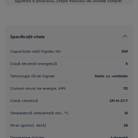
siguranţă a produsului, citește manualul de utilizare complet.
Specificaţii-cheie
Capacitate netă frigider, litri
309
Clasă eficienţă energetică
E
Tehnologie răcire frigider
Static cu ventilaţie
Consum anual de energie, kWh
112
Clasă climatică
SN-N-ST-T
Temperatură ambientală min., °C
10
Nivel zgomot, db(A)
38
Dezgheţare frigider
Automată