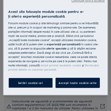
Continuați fără a accepta
LRB1DE33X
Frigider independent clasă E 309
Acest site folosește module cookie pentru a-
ţi oferi o experienţă personalizată.
litri
Folosim module cookie și alte tehnologii similare pentru a ne îmbunătăţi
site-ul, precum și în scopuri de marketing și promovare. De asemenea,
partajăm informaţii despre modul în care utilizezi site-ul, cu partenerii
noștri de social media, promovare și analiză. Dând click pe butonul
„Acceptă toate modulele cookie”, accepţi utilizarea modulelor cookie,
4.8 (72)
astfel încât să îţi putem oferi o
experienţă personalizată
în cadrul site-
ului, să îţi punem la dispoziţie
oferte speciale
și să îţi afișăm reclame
adaptate preferinţelor. Dacă alegi să dai click pe „Continuă fără a
Fișa cu informaţii despre produs
accepta”, blochezi modulele cookie neesenţiale, ceea ce poate afecta
Beneficii
experienţa de navigare și serviciile pe care ţi le putem oferi. Pentru mai
DynamicAir stabilizează temperaturile pentru a preveni uscarea
multe informaţii, consultă
Avizul privind modulele cookie
și
Declaraţia
alimentelor.
privind datele cu caracter personal
.
DynamicAir menţine temperaturile stabile, prevenind uscarea
alimentelor.
Comenzile electronice îți permit să reglezi setările frigiderului.
Setări cookie-uri
Accept toate cookie-urile
Instrucţiunile de siguranţă și avertismentele de siguranţă
conform regulamentului UE 2023/988 sunt enumerate în
capitolele 1 și 2 din manualul de utilizare. Pentru utilizarea în