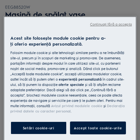
EEG88520W
Mașină de spălat vase
încorporabilă GlassCare 60 cm 14
Continuați fără a accepta
seturi Inverter BLDC clasă B
Acest site folosește module cookie pentru a-
ţi oferi o experienţă personalizată.
Folosim module cookie și alte tehnologii similare pentru a ne îmbunătăţi
site-ul, precum și în scopuri de marketing și promovare. De asemenea,
partajăm informaţii despre modul în care utilizezi site-ul, cu partenerii
4.9 (145)
noștri de social media, promovare și analiză. Dând click pe butonul
„Acceptă toate modulele cookie”, accepţi utilizarea modulelor cookie,
Fișa cu informaţii despre produs
astfel încât să îţi putem oferi o
experienţă personalizată
în cadrul site-
Beneficii
ului, să îţi punem la dispoziţie
oferte speciale
și să îţi afișăm reclame
Seria GlassCare 700 previne spargerea paharelor cu ajutorul
adaptate preferinţelor. Dacă alegi să dai click pe „Continuă fără a
SoftGrips și SoftSpikes.
accepta”, blochezi modulele cookie neesenţiale, ceea ce poate afecta
SoftGrips și SoftSpikes ţin paharele pe poziţie
experienţa de navigare și serviciile pe care ţi le putem oferi. Pentru mai
Tacâmuri de toate formele și dimensiunile spălate ușor cu MaxiFlex.
multe informaţii, consultă
Avizul privind modulele cookie
și
Declaraţia
privind datele cu caracter personal
.
Setări cookie-uri
Accept toate cookie-urile