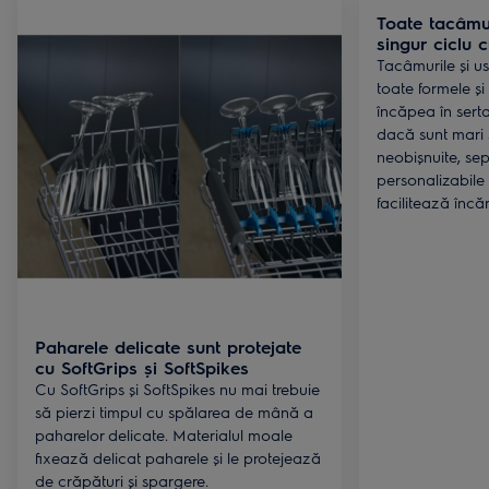
Toate tacâmur
singur ciclu 
Tacâmurile și u
toate formele și
încăpea în serta
dacă sunt mari
neobișnuite, se
personalizabile 
facilitează încă
Paharele delicate sunt protejate
cu SoftGrips și SoftSpikes
Cu SoftGrips și SoftSpikes nu mai trebuie
să pierzi timpul cu spălarea de mână a
paharelor delicate. Materialul moale
fixează delicat paharele și le protejează
de crăpături și spargere.