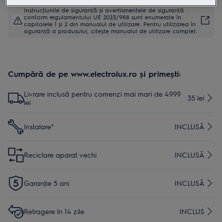
Instrucţiunile de siguranţă și avertismentele de siguranţă
conform regulamentului UE 2023/988 sunt enumerate în
capitolele 1 și 2 din manualul de utilizare. Pentru utilizarea în
siguranţă a produsului, citește manualul de utilizare complet.
Cumpără de pe www.electrolux.ro și primești:
Livrare inclusă pentru comenzi mai mari de 4999
35 lei
lei
Instalare*
INCLUSĂ
Reciclare aparat vechi
INCLUSĂ
Garanţie 5 ani
INCLUSĂ
Retragere în 14 zile
INCLUS