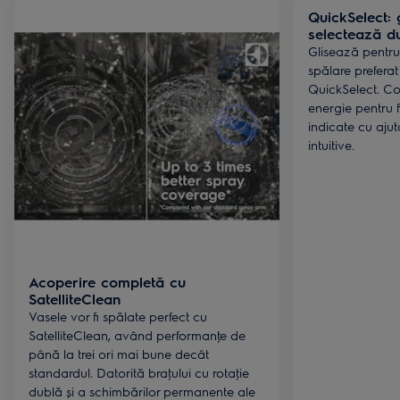
QuickSelect: 
selectează du
Glisează pentru 
spălare prefera
QuickSelect. Co
energie pentru 
indicate cu ajut
intuitive.
Acoperire completă cu
SatelliteClean
Vasele vor fi spălate perfect cu
SatelliteClean, având performanţe de
până la trei ori mai bune decât
standardul. Datorită braţului cu rotaţie
dublă și a schimbărilor permanente ale