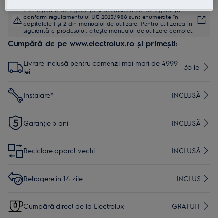
Instrucţiunile de siguranţă și avertismentele de siguranţă
conform regulamentului UE 2023/988 sunt enumerate în
capitolele 1 și 2 din manualul de utilizare. Pentru utilizarea în
siguranţă a produsului, citește manualul de utilizare complet.
Cumpără de pe www.electrolux.ro și primești:
Livrare inclusă pentru comenzi mai mari de 4999
35 lei
lei
Instalare*
INCLUSĂ
Garanţie 5 ani
INCLUSĂ
Reciclare aparat vechi
INCLUSĂ
Retragere în 14 zile
INCLUS
Cumpără direct de la Electrolux
GRATUIT