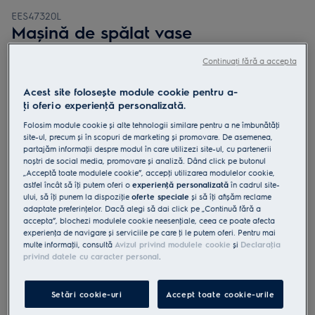
EES47320L
Mașină de spălat vase
încorporabilă SatelliteClean 60 cm
Continuați fără a accepta
13 seturi Inverter BLDC clasă D
Acest site folosește module cookie pentru a-
ţi oferi o experienţă personalizată.
Folosim module cookie și alte tehnologii similare pentru a ne îmbunătăţi
site-ul, precum și în scopuri de marketing și promovare. De asemenea,
4.8 (451)
partajăm informaţii despre modul în care utilizezi site-ul, cu partenerii
noștri de social media, promovare și analiză. Dând click pe butonul
„Acceptă toate modulele cookie”, accepţi utilizarea modulelor cookie,
Fișa cu informaţii despre produs
Beneficii
astfel încât să îţi putem oferi o
experienţă personalizată
în cadrul site-
ului, să îţi punem la dispoziţie
oferte speciale
și să îţi afișăm reclame
Mașina de spălat vase SatelliteClean® 600 are o acoperire a
adaptate preferinţelor. Dacă alegi să dai click pe „Continuă fără a
pulverizării de trei ori mai bună.
accepta”, blochezi modulele cookie neesenţiale, ceea ce poate afecta
SatelliteClean distribuie de trei ori mai eficient apa
QuickSelect te ghidează pentru a economisi apă și energie.
experienţa de navigare și serviciile pe care ţi le putem oferi. Pentru mai
multe informaţii, consultă
Avizul privind modulele cookie
și
Declaraţia
privind datele cu caracter personal
.
Setări cookie-uri
Accept toate cookie-urile