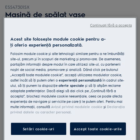
ESS47301SX
Mașină de spălat vase
SatelliteClean 60 cm 13 seturi
Continuați fără a accepta
Inverter BLDC clasă D
Acest site folosește module cookie pentru a-
ţi oferi o experienţă personalizată.
Folosim module cookie și alte tehnologii similare pentru a ne îmbunătăţi
site-ul, precum și în scopuri de marketing și promovare. De asemenea,
partajăm informaţii despre modul în care utilizezi site-ul, cu partenerii
4.9 (97)
noștri de social media, promovare și analiză. Dând click pe butonul
„Acceptă toate modulele cookie”, accepţi utilizarea modulelor cookie,
Fișa cu informaţii despre produs
astfel încât să îţi putem oferi o
experienţă personalizată
în cadrul site-
Beneficii
ului, să îţi punem la dispoziţie
oferte speciale
și să îţi afișăm reclame
Mașina de spălat vase SatelliteClean® 600 are o acoperire a
adaptate preferinţelor. Dacă alegi să dai click pe „Continuă fără a
pulverizării de trei ori mai bună.
accepta”, blochezi modulele cookie neesenţiale, ceea ce poate afecta
SatelliteClean distribuie de trei ori mai eficient apa
experienţa de navigare și serviciile pe care ţi le putem oferi. Pentru mai
Funcţia ExtraHygiene elimină mai mult de 99,9999% din bacteriile și
multe informaţii, consultă
Avizul privind modulele cookie
și
Declaraţia
virușii* de pe vasele tale.
privind datele cu caracter personal
.
Setări cookie-uri
Accept toate cookie-urile