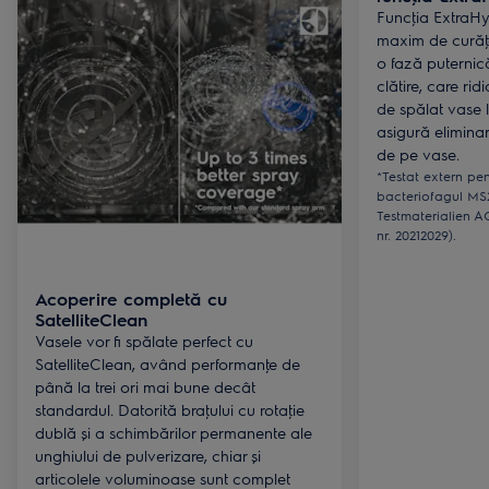
Funcţia ExtraHy
maxim de curăţe
o fază puternică
clătire, care ri
de spălat vase 
asigură eliminar
de pe vase.
*Testat extern pen
bacteriofagul MS2
Testmaterialien AG
nr. 20212029).
Acoperire completă cu
SatelliteClean
Vasele vor fi spălate perfect cu
SatelliteClean, având performanţe de
până la trei ori mai bune decât
standardul. Datorită braţului cu rotaţie
dublă și a schimbărilor permanente ale
unghiului de pulverizare, chiar și
articolele voluminoase sunt complet