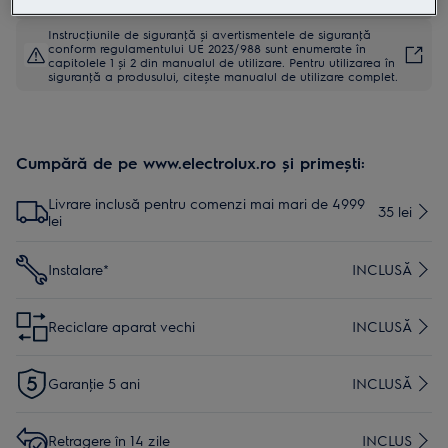
Instrucţiunile de siguranţă și avertismentele de siguranţă
conform regulamentului UE 2023/988 sunt enumerate în
capitolele 1 și 2 din manualul de utilizare. Pentru utilizarea în
siguranţă a produsului, citește manualul de utilizare complet.
Cumpără de pe www.electrolux.ro și primești:
Livrare inclusă pentru comenzi mai mari de 4999
35 lei
lei
Instalare*
INCLUSĂ
Reciclare aparat vechi
INCLUSĂ
Garanţie 5 ani
INCLUSĂ
Retragere în 14 zile
INCLUS