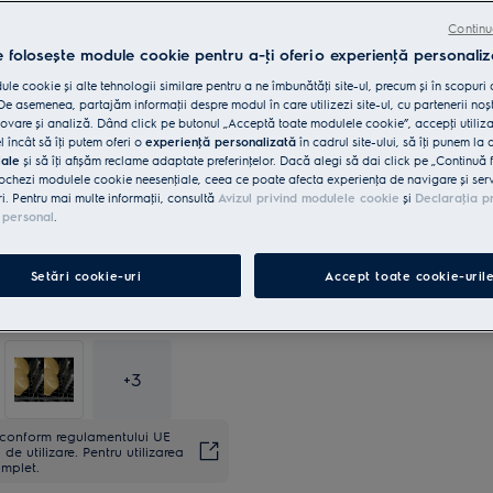
Mașina de spălat AirDry 300 usucă vasel
ajutorul fluxului de aer natural
Continu
Tehnologia inteligentă AirDry folosește 
e folosește module cookie pentru a-ţi oferi o experienţă personaliz
perfect uscate.
Braţele pulverizatoare duale distribuie u
le cookie și alte tehnologii similare pentru a ne îmbunătăţi site-ul, precum și în scopuri
spălat vase.
e asemenea, partajăm informaţii despre modul în care utilizezi site-ul, cu partenerii noșt
vare și analiză. Dând click pe butonul „Acceptă toate modulele cookie”, accepţi utiliz
l încât să îţi putem oferi o
experienţă personalizată
în cadrul site-ului, să îţi punem la 
iale
și să îţi afișăm reclame adaptate preferinţelor. Dacă alegi să dai click pe „Continuă 
ochezi modulele cookie neesenţiale, ceea ce poate afecta experienţa de navigare și servic
ri. Pentru mai multe informaţii, consultă
Avizul privind modulele cookie
și
Declaraţia p
 personal
.
Setări cookie-uri
Accept toate cookie-uril
+
3
ă conform regulamentului UE
de utilizare. Pentru utilizarea
omplet.