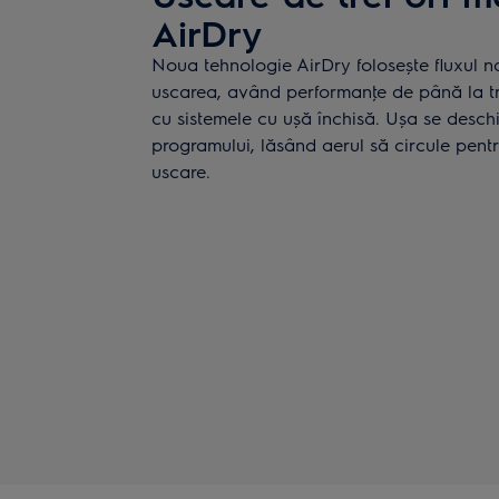
AirDry
Noua tehnologie AirDry folosește fluxul na
uscarea, având performanţe de până la t
cu sistemele cu ușă închisă. Ușa se deschi
programului, lăsând aerul să circule pentr
uscare.