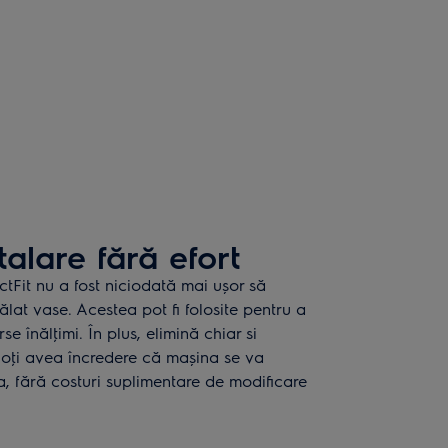
stalare fără efort
tFit nu a fost niciodată mai ușor să
lat vase. Acestea pot fi folosite pentru a
e înălţimi. În plus, elimină chiar si
Poţi avea încredere că mașina se va
a, fără costuri suplimentare de modificare