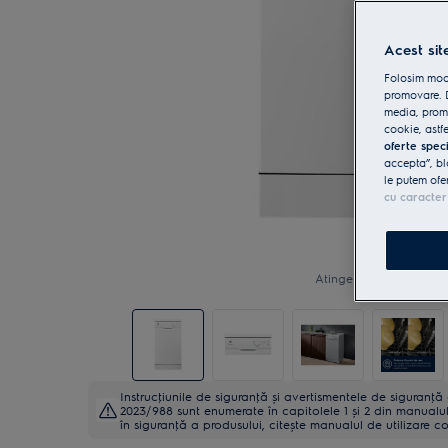
Acest sit
Folosim modu
promovare. D
media, promo
cookie, astfe
oferte spec
accepta”, bl
le putem ofe
cu caracter
Atinge pentru zoom
Instrucţiunile de siguranţă și avertismentele de siguranţ
2023/988 sunt enumerate în capitolele 1 și 2 din manualul 
în siguranţă a produsului, citește manualul de utilizare c