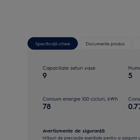
Specificaţii-cheie
Documente produs
Capacitate seturi vase
Numă
9
5
Consum energie 100 cicluri, kWh
Cons
78
0.7
Avertismente de siguranţă
Măsuri de precauţie esenţiale pentru a asigura uti