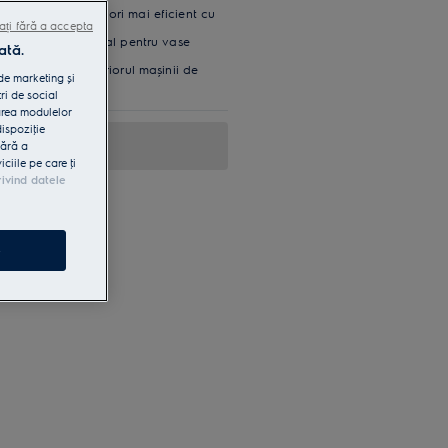
e de până la trei ori mai eficient cu
ați fără a accepta
fluxul de aer natural pentru vase
ată.
niform apa în interiorul mașinii de
 de marketing și
ri de social
area modulelor
dispoziţie
fără a
iile pe care ţi
rivind datele
e