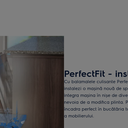
PerfectFit - in
Cu balamalele culisante Perfec
instalezi o mașină nouă de spă
integra mașina în nișe de divers
nevoia de a modifica plinta. 
încadra perfect în bucătăria t
a mobilierului.