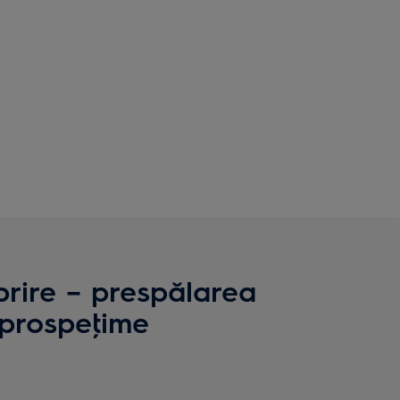
oprire – prespălarea
 prospeţime