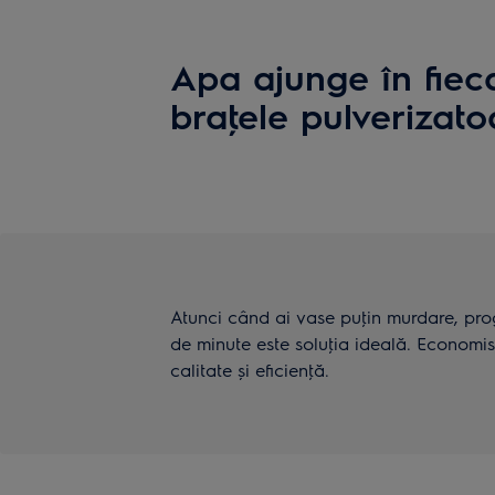
Apa ajunge în fiec
braţele pulverizat
Atunci când ai vase puţin murdare, pro
de minute este soluţia ideală. Economis
calitate și eficienţă.