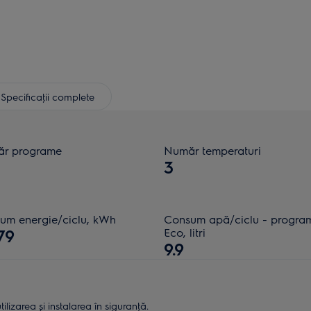
Specificaţii complete
r programe
Număr temperaturi
3
um energie/ciclu, kWh
Consum apă/ciclu - progra
79
Eco, litri
9.9
lizarea și instalarea în siguranţă.