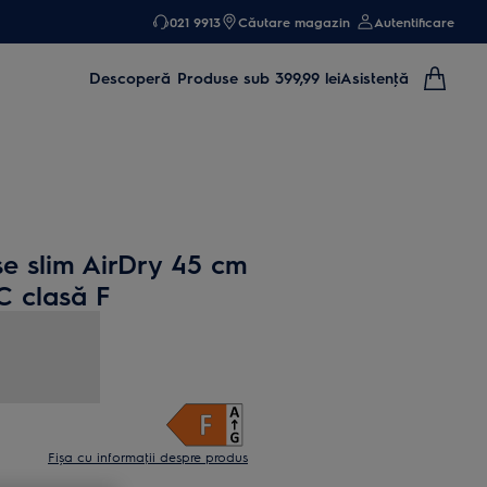
021 9913
Căutare magazin
Autentificare
Descoperă
Produse sub 399,99 lei
Asistenţă
e slim AirDry 45 cm
C clasă F
Fișa cu informaţii despre produs