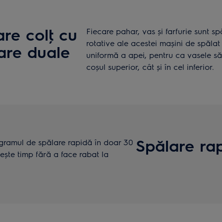
are colţ cu
Fiecare pahar, vas și farfurie sunt s
rotative ale acestei mașini de spălat 
oare duale
uniformă a apei, pentru ca vasele să i
coșul superior, cât și în cel inferior.
Spălare rap
gramul de spălare rapidă în doar 30
ește timp fără a face rabat la