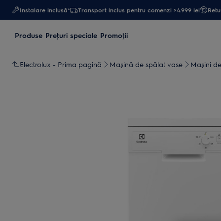
Instalare inclusă*
Transport inclus pentru comenzi >4.999 lei
Retur
Produse
Preţuri speciale
Promoţii
Electrolux - Prima pagină
Mașină de spălat vase
Maşini de