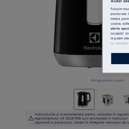
Acest sit
Folosim modu
promovare. D
media, promo
cookie, astfe
oferte spec
accepta”, bl
le putem ofe
cu caracter
Atinge pentru zoom
Instrucţiunile și avertismentele pentru utilizarea în sigur
regulamentului UE 2023/988 sunt enumerate în manualul de 
siguranţă a produsului, citește în întregime manualul de ut