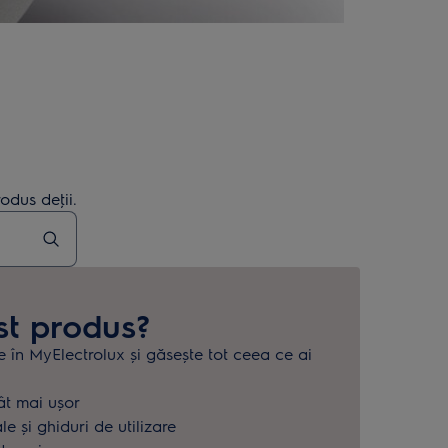
odus deţii.
st produs?
e în MyElectrolux și găsește tot ceea ce ai
.
ât mai ușor
 și ghiduri de utilizare