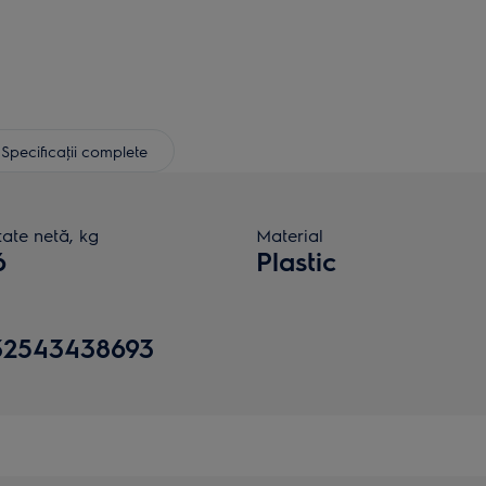
Specificaţii complete
ate netă, kg
Material
6
Plastic
32543438693