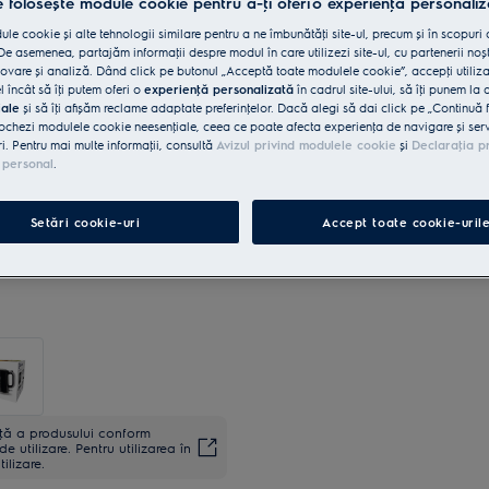
e folosește module cookie pentru a-ţi oferi o experienţă personaliz
le cookie și alte tehnologii similare pentru a ne îmbunătăţi site-ul, precum și în scopuri
e asemenea, partajăm informaţii despre modul în care utilizezi site-ul, cu partenerii noșt
vare și analiză. Dând click pe butonul „Acceptă toate modulele cookie”, accepţi utiliz
l încât să îţi putem oferi o
experienţă personalizată
în cadrul site-ului, să îţi punem la 
iale
și să îţi afișăm reclame adaptate preferinţelor. Dacă alegi să dai click pe „Continuă 
ochezi modulele cookie neesenţiale, ceea ce poate afecta experienţa de navigare și servic
ri. Pentru mai multe informaţii, consultă
Avizul privind modulele cookie
și
Declaraţia p
 personal
.
Setări cookie-uri
Accept toate cookie-uril
anţă a produsului conform
utilizare. Pentru utilizarea în
ilizare.