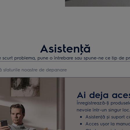
Asistenţă
 scurt problema, pune o întrebare sau spune-ne ce tip de pr
earch for support articles
Ai deja ace
Înregistrează-ți produsel
nevoie într-un singur loc
Asistenţă și suport c
Acces ușor la manuale