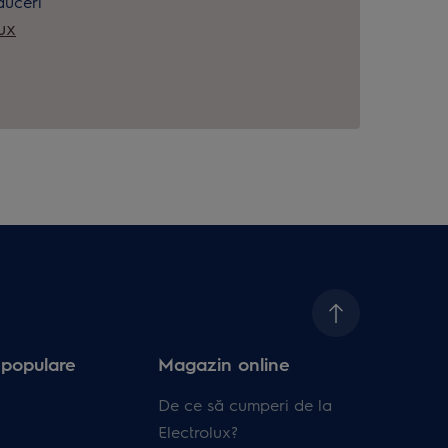
duceri
ux
 populare
Magazin online
De ce să cumperi de la
Electrolux?