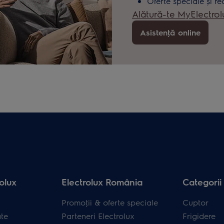
Oferte speciale și re
Alătură-te MyElectrol
Asistenţă online
olux
Electrolux România
Categorii
Promoţii & oferte speciale
Cuptor
ate
Parteneri Electrolux
Frigidere