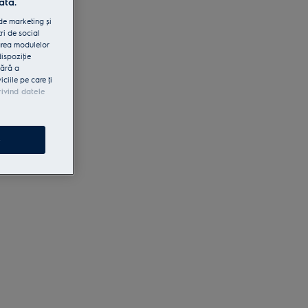
ată.
 de marketing și
ri de social
area modulelor
dispoziţie
fără a
iile pe care ţi
rivind datele
e