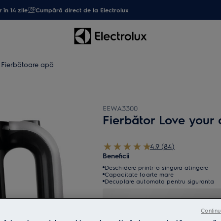
 în 14 zile
Cumpără direct de la Electrolux
Fierbătoare apă
EEWA3300
Fierbător Love you
4.9 (84)
Beneficii
Deschidere printr-o singura atingere
Capacitate foarte mare
Decuplare automata pentru siguranta
Continu