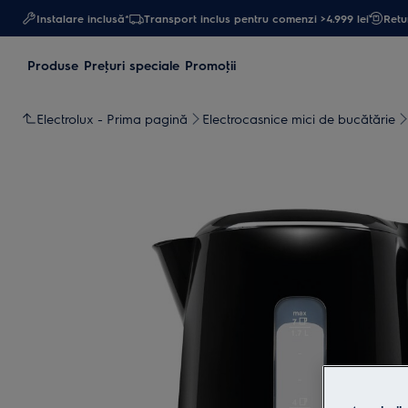
Instalare inclusă*
Transport inclus pentru comenzi >4.999 lei
Retur
Produse
Preţuri speciale
Promoţii
Electrolux - Prima pagină
Electrocasnice mici de bucătărie