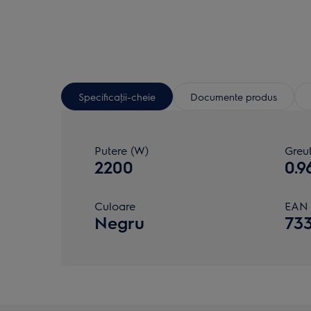
Specificaţii-cheie
Documente produs
Putere (W)
Greut
2200
0.9
Culoare
EAN
Negru
73