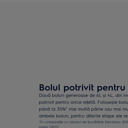
Bolul potrivit pentru
Două boluri generoase de 6L și 4L, din ino
potrivit pentru orice rețetă. Folosește bol
până la 30%* mai multă pâine sau mai mul
ambele boluri, pentru diferite etape ale reț
*În comparație cu robotul de bucătărie Electrolux (E
intern (2022)