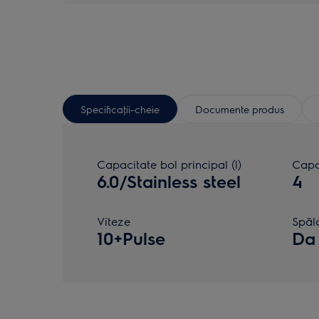
Specificaţii-cheie
Documente produs
Capacitate bol principal (l)
Capac
6.0/Stainless steel
4
Viteze
Spăl
10+Pulse
Da 