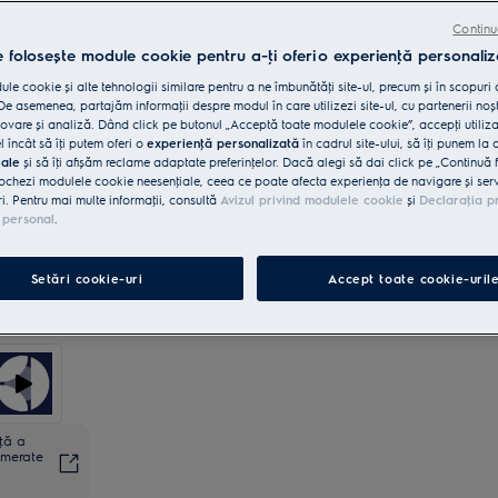
Continu
Livrare inclusă pentru comenzi mai
15 lei
e folosește module cookie pentru a-ţi oferi o experienţă personaliz
mari de 4999 lei
le cookie și alte tehnologii similare pentru a ne îmbunătăţi site-ul, precum și în scopuri
e asemenea, partajăm informaţii despre modul în care utilizezi site-ul, cu partenerii noșt
Reciclare aparat vechi
INCLUSĂ
vare și analiză. Dând click pe butonul „Acceptă toate modulele cookie”, accepţi utiliz
l încât să îţi putem oferi o
experienţă personalizată
în cadrul site-ului, să îţi punem la 
iale
și să îţi afișăm reclame adaptate preferinţelor. Dacă alegi să dai click pe „Continuă 
Retragere în 14 zile
INCLUS
ochezi modulele cookie neesenţiale, ceea ce poate afecta experienţa de navigare și servic
ri. Pentru mai multe informaţii, consultă
Avizul privind modulele cookie
și
Declaraţia p
 personal
.
Cumpără direct de la Electrolux
GRATUIT
Setări cookie-uri
Accept toate cookie-uril
nţă a
umerate