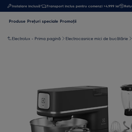
Instalare inclusă*
Transport inclus pentru comenzi >4.999 lei
Retur
Produse
Preţuri speciale
Promoţii
Electrolux - Prima pagină
Electrocasnice mici de bucătărie