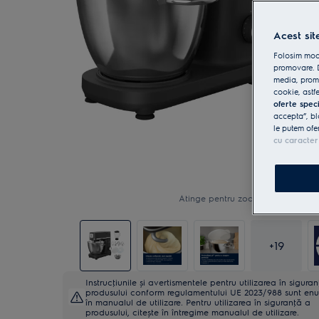
Acest sit
Folosim modu
promovare. D
media, promo
cookie, astfe
oferte spec
accepta”, bl
le putem ofe
cu caracter
Atinge pentru zoom
+
19
Instrucţiunile și avertismentele pentru utilizarea în sigura
produsului conform regulamentului UE 2023/988 sunt en
în manualul de utilizare. Pentru utilizarea în siguranţă a
produsului, citește în întregime manualul de utilizare.