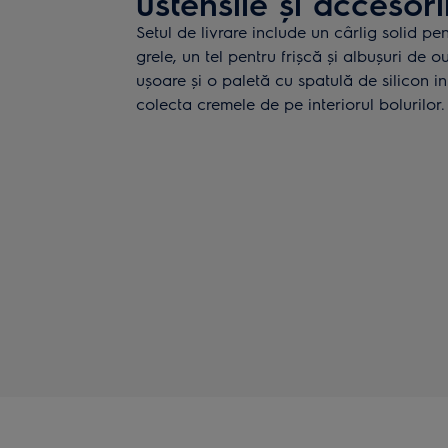
ustensile și accesori
Setul de livrare include un cârlig solid pe
grele, un tel pentru frișcă și albușuri de o
ușoare și o paletă cu spatulă de silicon i
colecta cremele de pe interiorul bolurilor.