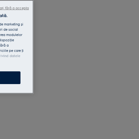
ați fără a accepta
ată.
 de marketing și
ri de social
area modulelor
dispoziţie
fără a
iile pe care ţi
rivind datele
e