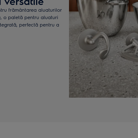
i versatile
ntru frământarea aluaturilor
u, o paletă pentru aluaturi
ntegrată, perfectă pentru a