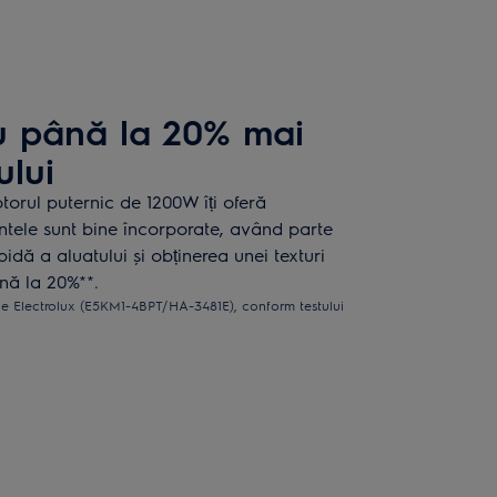
 până la 20% mai
ului
torul puternic de 1200W îți oferă
entele sunt bine încorporate, având parte
idă a aluatului și obținerea unei texturi
nă la 20%**.
ie Electrolux (E5KM1-4BPT/HA-3481E), conform testului