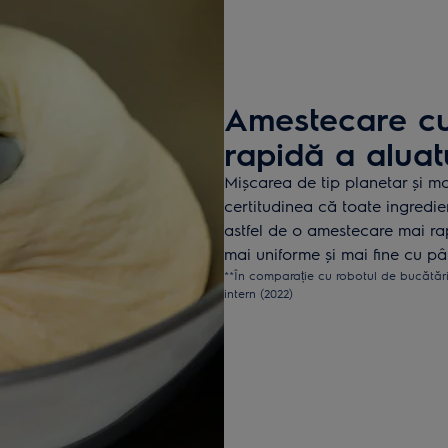
Amestecare cu
rapidă a aluat
Mișcarea de tip planetar și mo
certitudinea că toate ingredi
astfel de o amestecare mai rap
mai uniforme și mai fine cu pâ
**În comparație cu robotul de bucătăr
intern (2022)