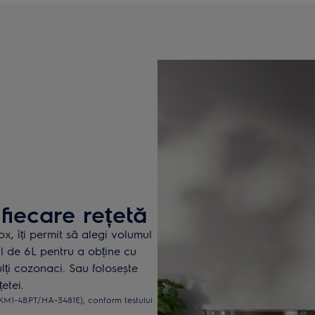
 fiecare rețetă
x, îți permit să alegi volumul
ul de 6L pentru a obține cu
ți cozonaci. Sau folosește
etei.
5KM1-4BPT/HA-3481E), conform testului