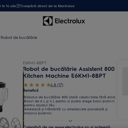
 în 14 zile
Cumpără direct de la Electrolux
Robot de bucătărie
E6KM1-8BPT
Robot de bucătărie Assistent 800
Kitchen Machine E6KM1-8BPT
4.8 (17)
Beneficii
Robotul de bucătărie 800 oferă creativitate fără efort.
Boluri de 6 L și 4 L pentru a putea alege bolul potrivit
pentru aluatul tău.
Amestecă și frământă cu amestecare planetară și
motorul puternic.
Cumpără de pe www.electrolux.ro și primești: