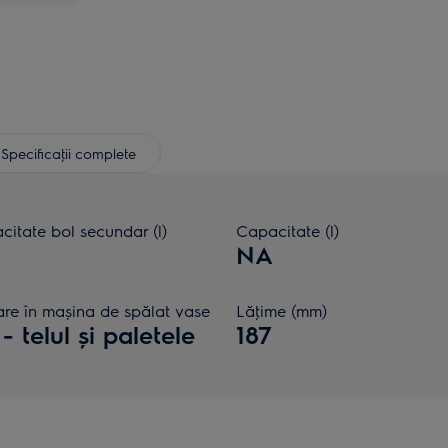
Specificaţii complete
itate bol secundar (l)
Capacitate (l)
NA
are în mașina de spălat vase
Lăţime (mm)
- telul și paletele
187