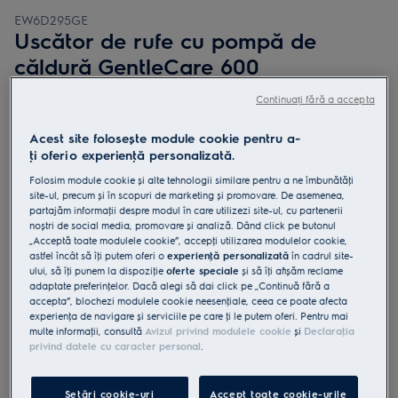
EW6D295GE
Uscător de rufe cu pompă de
căldură GentleCare 600
EW6D295GE
Continuați fără a accepta
Acest site folosește module cookie pentru a-
ţi oferi o experienţă personalizată.
Folosim module cookie și alte tehnologii similare pentru a ne îmbunătăţi
4.8 (33)
site-ul, precum și în scopuri de marketing și promovare. De asemenea,
partajăm informaţii despre modul în care utilizezi site-ul, cu partenerii
Fișa cu informaţii despre produs
noștri de social media, promovare și analiză. Dând click pe butonul
Beneficii
„Acceptă toate modulele cookie”, accepţi utilizarea modulelor cookie,
Tehnologia uscătorului GentleCare 600 usucă având grijă de hainele
astfel încât să îţi putem oferi o
experienţă personalizată
în cadrul site-
tale.
ului, să îţi punem la dispoziţie
oferte speciale
și să îţi afișăm reclame
Usucă articole din bumbac și materiale sintetice laolaltă, cu
adaptate preferinţelor. Dacă alegi să dai click pe „Continuă fără a
MixCare.
accepta”, blochezi modulele cookie neesenţiale, ceea ce poate afecta
SensiCare măsoară dinamic, ajustează uscarea și previne uscarea
experienţa de navigare și serviciile pe care ţi le putem oferi. Pentru mai
excesivă
multe informaţii, consultă
Avizul privind modulele cookie
și
Declaraţia
privind datele cu caracter personal
.
Setări cookie-uri
Accept toate cookie-urile