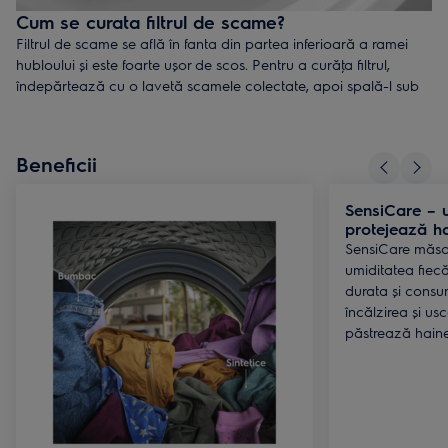
Cum se curata filtrul de scame?
Filtrul de scame se află în fanta din partea inferioară a ramei
hubloului și este foarte ușor de scos. Pentru a curăţa filtrul,
îndepărtează cu o lavetă scamele colectate, apoi spală-l sub
jet de apă. Dacă este nevoie, folosește o perie moale pentru a
îndepărta scamele rămase. Șterge bine filtrul cu un prosop
curat și pune-l la loc în uscător după ce te-ai asigurat că este
Beneficii
complet uscat. Nu uita să cureţi de scame și interiorul fantei!
Pentru a te asigura că uscătorul tău funcţionează optim, curăţă
SensiCare – u
periodic filtrul de scame:
protejează ha
- după fiecare ciclu, în cazul unui uscător cu pompă de căldură
SensiCare măso
- o dată la 6 luni, în cazul unui uscător cu condensare
umiditatea fiecă
durata și consu
încălzirea și us
păstrează haine