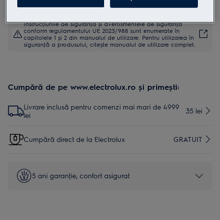
Instrucţiunile de siguranţă și avertismentele de siguranţă
conform regulamentului UE 2023/988 sunt enumerate în
capitolele 1 și 2 din manualul de utilizare. Pentru utilizarea în
siguranţă a produsului, citește manualul de utilizare complet.
Cumpără de pe www.electrolux.ro și primești:
Livrare inclusă pentru comenzi mai mari de 4999
35 lei
lei
Cumpără direct de la Electrolux
GRATUIT
5 ani garanţie, confort asigurat