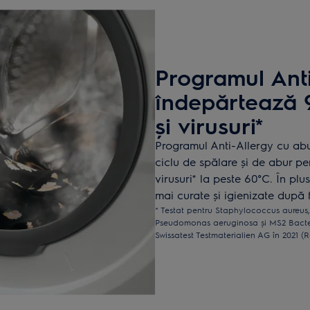
Programul Anti
îndepărtează 9
și virusuri*
Programul Anti-Allergy cu abu
ciclu de spălare și de abur pe
virusuri* la peste 60°C. În plus
mai curate și igienizate după 
* Testat pentru Staphylococcus aureus
Pseudomonas aeruginosa și MS2 Bacter
Swissatest Testmaterialien AG în 2021 (R