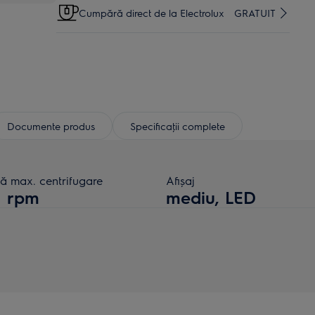
Cumpără direct de la Electrolux
GRATUIT
Documente produs
Specificaţii complete
ză max. centrifugare
Afișaj
1 rpm
mediu, LED