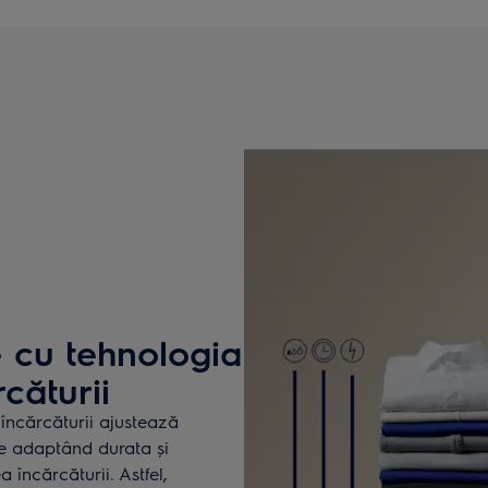
e cu tehnologia
căturii
încărcăturii ajustează
ice adaptând durata și
încărcăturii. Astfel,