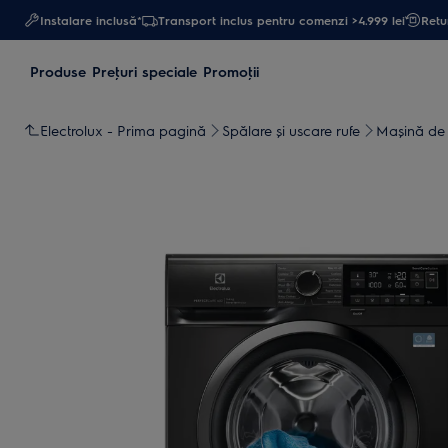
Instalare inclusă*
Transport inclus pentru comenzi >4.999 lei
Retur
Produse
Preţuri speciale
Promoţii
Electrolux - Prima pagină
Spălare și uscare rufe
Maşină de 