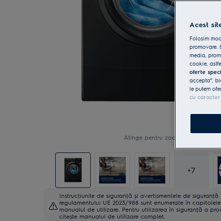
Acest sit
Folosim modu
promovare. D
media, promo
cookie, astfe
oferte spec
accepta”, bl
le putem ofe
cu caracter
Atinge pentru zoom
+
7
Instrucţiunile de siguranţă și avertismentele de siguranţ
regulamentului UE 2023/988 sunt enumerate în capitolele 
manualul de utilizare. Pentru utilizarea în siguranţă a pro
citește manualul de utilizare complet.