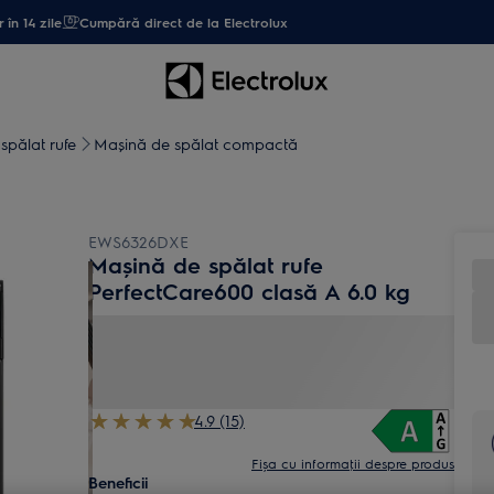
 în 14 zile
Cumpără direct de la Electrolux
spălat rufe
Mașină de spălat compactă
EWS6326DXE
Mașină de spălat rufe
PerfectCare600 clasă A 6.0 kg
4.9 (15)
Fișa cu informaţii despre produs
Beneficii