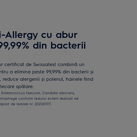
-Allergy cu abur
9,99% din bacterii
r certificat de Swissatest combină un
ntru a elimina peste 99,99% din bacterii și
, reduce alergenii și polenul, hainele fiind
fiecare spălare.
, Enterococcus faecium, Candida albicans,
iophage conform testului extern realizat de
aport de testare nr. 202120117)