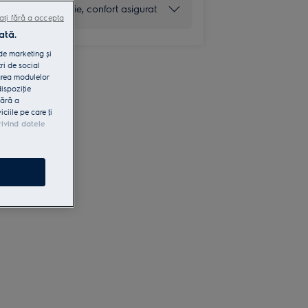
5 ani garanţie, confort asigurat
ați fără a accepta
ată.
 de marketing și
ri de social
area modulelor
dispoziţie
fără a
iile pe care ţi
rivind datele
e