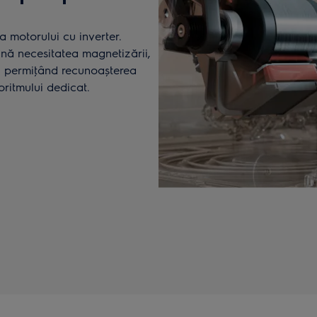
a motorului cu inverter.
nă necesitatea magnetizării,
și permiţând recunoașterea
oritmului dedicat.