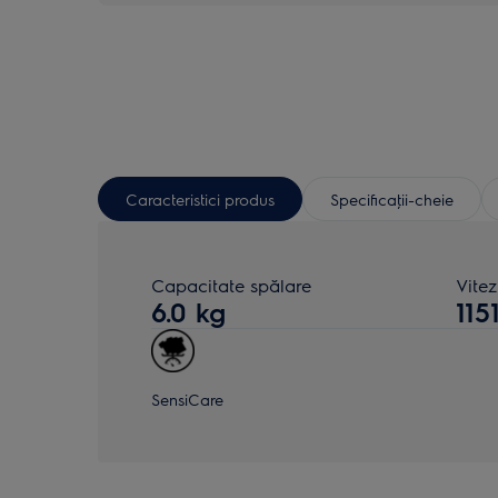
Caracteristici produs
Specificaţii-cheie
Capacitate spălare
Vite
6.0 kg
115
SensiCare