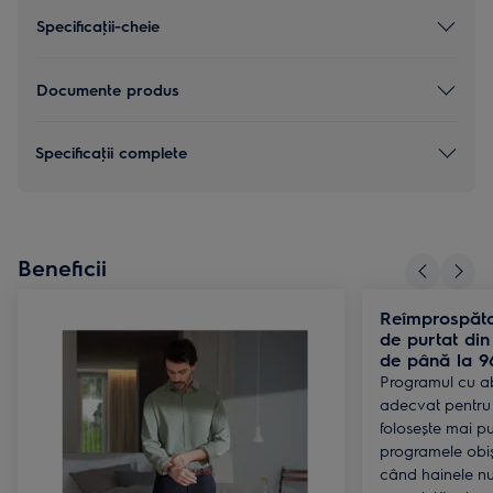
Specificaţii-cheie
Documente produs
Specificaţii complete
Beneficii
Reîmprospăta
de purtat di
de până la 9
Programul cu ab
adecvat pentru a
folosește mai p
programele obiș
când hainele nu