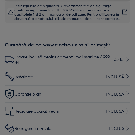
Instrucţiunile de siguranţă și avertismentele de siguranţă
conform regulamentului UE 2023/988 sunt enumerate în
capitolele 1 și 2 din manualul de utilizare. Pentru utilizarea în
siguranţă a produsului, citește manualul de utilizare complet.
Cumpără de pe www.electrolux.ro și primești:
Livrare inclusă pentru comenzi mai mari de 4999
35 lei
lei
Instalare*
INCLUSĂ
Garanţie 5 ani
INCLUSĂ
Reciclare aparat vechi
INCLUSĂ
Retragere în 14 zile
INCLUS