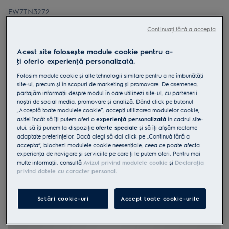
EW7TN3272
Mașină de spălat verticală
Continuați fără a accepta
PerfectCare700 clasă B 6.0 kg
Acest site folosește module cookie pentru a-
ţi oferi o experienţă personalizată.
Folosim module cookie și alte tehnologii similare pentru a ne îmbunătăţi
site-ul, precum și în scopuri de marketing și promovare. De asemenea,
4.8 (93)
partajăm informaţii despre modul în care utilizezi site-ul, cu partenerii
noștri de social media, promovare și analiză. Dând click pe butonul
„Acceptă toate modulele cookie”, accepţi utilizarea modulelor cookie,
Fișa cu informaţii despre produs
astfel încât să îţi putem oferi o
experienţă personalizată
în cadrul site-
Beneficii
ului, să îţi punem la dispoziţie
oferte speciale
și să îţi afișăm reclame
Sistemul inovator SteamCare permite finalizarea fiecărui ciclu de
adaptate preferinţelor. Dacă alegi să dai click pe „Continuă fără a
spălare cu unul de abur delicat, ce reduce cu o treime cutele.
accepta”, blochezi modulele cookie neesenţiale, ceea ce poate afecta
Când hainele nu necesită o spălare completă, programul rapid cu
abur e soluţia.
experienţa de navigare și serviciile pe care ţi le putem oferi. Pentru mai
Sistemul Sensicare ajustează durata ciclului în funcţie de greutatea
multe informaţii, consultă
Avizul privind modulele cookie
și
Declaraţia
încărcăturii.
privind datele cu caracter personal
.
Setări cookie-uri
Accept toate cookie-urile