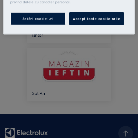
privind datele cu caracter personal
.
Setări cookie-uri
Accept toate cookie-urile
Ishtar
Sat An