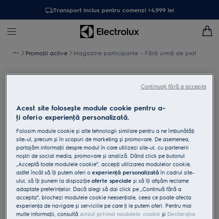
Transport inclus pentru comenzi >4.999 lei
Promoţii active
Magazine participante - Fără urmă de praf
Magazine participante - Fără urmă
Continuați fără a accepta
de praf
Acest site folosește module cookie pentru a-
ţi oferi o experienţă personalizată.
Folosim module cookie și alte tehnologii similare pentru a ne îmbunătăţi
site-ul, precum și în scopuri de marketing și promovare. De asemenea,
partajăm informaţii despre modul în care utilizezi site-ul, cu partenerii
noștri de social media, promovare și analiză. Dând click pe butonul
„Acceptă toate modulele cookie”, accepţi utilizarea modulelor cookie,
astfel încât să îţi putem oferi o
experienţă personalizată
în cadrul site-
ului, să îţi punem la dispoziţie
oferte speciale
și să îţi afișăm reclame
Altex
adaptate preferinţelor. Dacă alegi să dai click pe „Continuă fără a
accepta”, blochezi modulele cookie neesenţiale, ceea ce poate afecta
experienţa de navigare și serviciile pe care ţi le putem oferi. Pentru mai
multe informaţii, consultă
Avizul privind modulele cookie
și
Declaraţia