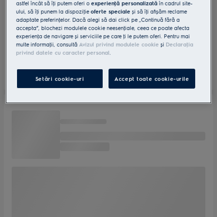
astfel încât să îţi putem oferi o
experienţă personalizată
în cadrul site-
ului, să îţi punem la dispoziţie
oferte speciale
și să îţi afișăm reclame
adaptate preferinţelor. Dacă alegi să dai click pe „Continuă fără a
accepta”, blochezi modulele cookie neesenţiale, ceea ce poate afecta
experienţa de navigare și serviciile pe care ţi le putem oferi. Pentru mai
multe informaţii, consultă
Avizul privind modulele cookie
și
Declaraţia
privind datele cu caracter personal
.
Setări cookie-uri
Accept toate cookie-urile