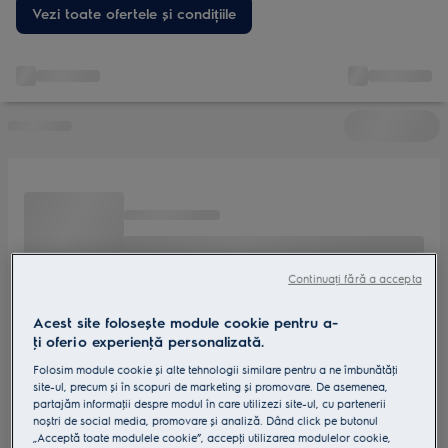
moderne pentru o gătire mai sănătoasă, cu mai puțin ulei. De la
Vezi toate ofertele și condițiile
lichidări de stoc la oferte limitate, găsește modele performante
la prețuri avantajoase pentru orice bucătărie.
Continuați fără a accepta
Acest site folosește module cookie pentru a-
ţi oferi o experienţă personalizată.
Folosim module cookie și alte tehnologii similare pentru a ne îmbunătăţi
site-ul, precum și în scopuri de marketing și promovare. De asemenea,
partajăm informaţii despre modul în care utilizezi site-ul, cu partenerii
noștri de social media, promovare și analiză. Dând click pe butonul
„Acceptă toate modulele cookie”, accepţi utilizarea modulelor cookie,