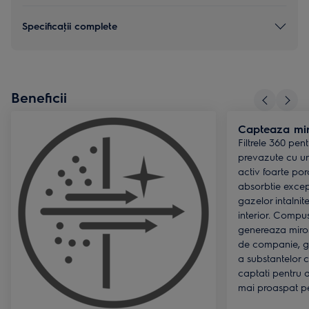
Specificaţii complete
Beneficii
Capteaza mir
Filtrele 360 pen
prevazute cu un
activ foarte por
absorbtie except
gazelor intalnit
interior. Compus
genereaza miros
de companie, gun
a substantelor 
captati pentru a
mai proaspat pe