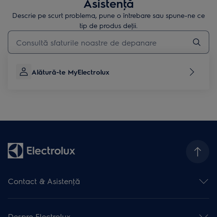
Asistenţă
Descrie pe scurt problema, pune o întrebare sau spune-ne ce
tip de produs deţii.
Type to search for support articles
Alătură-te MyElectrolux
Contact & Asistenţă
Formular contact
Asistenţă online
Despre Electrolux