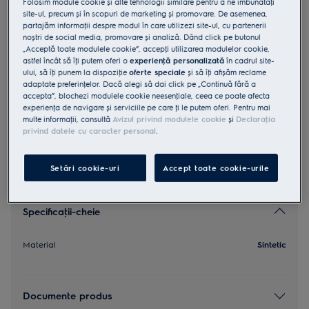
Folosim module cookie și alte tehnologii similare pentru a ne îmbunătăţi
site-ul, precum și în scopuri de marketing și promovare. De asemenea,
EFDBRZ6
partajăm informaţii despre modul în care utilizezi site-ul, cu partenerii
Filtru complet BREEZE360 CADR
noștri de social media, promovare și analiză. Dând click pe butonul
„Acceptă toate modulele cookie”, accepţi utilizarea modulelor cookie,
600
astfel încât să îţi putem oferi o
experienţă personalizată
în cadrul site-
ului, să îţi punem la dispoziţie
oferte speciale
și să îţi afișăm reclame
2.3 (3)
adaptate preferinţelor. Dacă alegi să dai click pe „Continuă fără a
Beneficii
accepta”, blochezi modulele cookie neesenţiale, ceea ce poate afecta
Filtrare optimă și completă a aerului din locuinţa ta.
experienţa de navigare și serviciile pe care ţi le putem oferi. Pentru mai
multe informaţii, consultă
Avizul privind modulele cookie
și
Declaraţia
privind datele cu caracter personal
.
Setări cookie-uri
Accept toate cookie-urile
Specificaţii-cheie
Material
Sintetic
Documente produs