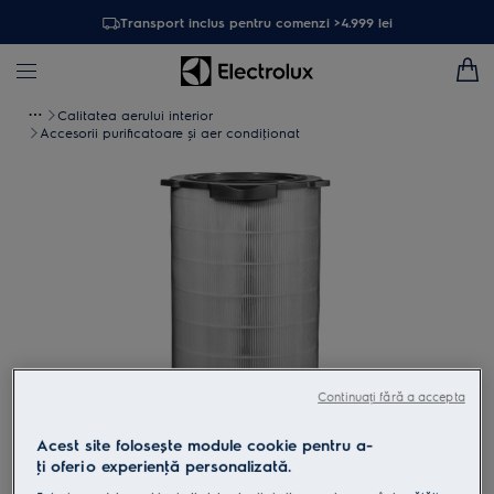
Transport inclus pentru comenzi >4.999 lei
Calitatea aerului interior
Accesorii purificatoare și aer condiţionat
Continuați fără a accepta
Atinge pentru zoom
Acest site folosește module cookie pentru a-
ţi oferi o experienţă personalizată.