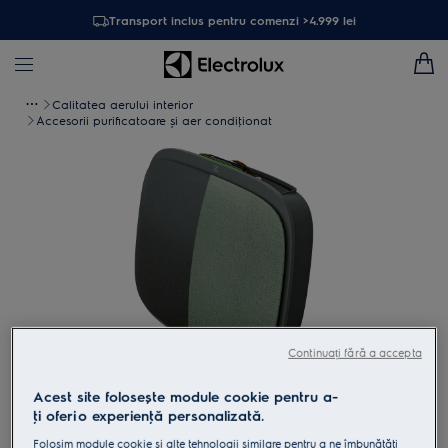
Transport inclus pentru comenzi >4.999 lei
Calitatea aerului interior
Accesorii purificatoare și aer condiţionat
Continuați fără a accepta
Acest site folosește module cookie pentru a-
Atinge pentru zoom
ţi oferi o experienţă personalizată.
Folosim module cookie și alte tehnologii similare pentru a ne îmbunătăţi