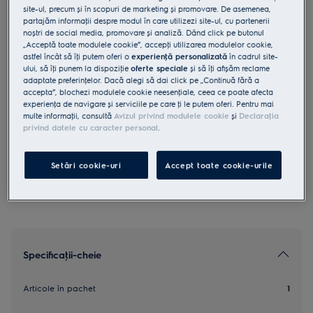
site-ul, precum și în scopuri de marketing și promovare. De asemenea,
EKITW1
partajăm informaţii despre modul în care utilizezi site-ul, cu partenerii
Decor Kit cu husă din material
noștri de social media, promovare și analiză. Dând click pe butonul
„Acceptă toate modulele cookie”, accepţi utilizarea modulelor cookie,
textil, mâner și picioare din lemn
astfel încât să îţi putem oferi o
experienţă personalizată
în cadrul site-
ului, să îţi punem la dispoziţie
oferte speciale
și să îţi afișăm reclame
pentru purificatorul de aer WELL A5
adaptate preferinţelor. Dacă alegi să dai click pe „Continuă fără a
accepta”, blochezi modulele cookie neesenţiale, ceea ce poate afecta
și A7 (model pădure nordică)
experienţa de navigare și serviciile pe care ţi le putem oferi. Pentru mai
5 (2)
multe informaţii, consultă
Avizul privind modulele cookie
și
Declaraţia
privind datele cu caracter personal
.
Beneficii
Purificare personalizată.
Setări cookie-uri
Accept toate cookie-urile
Specificaţii-cheie
Articole în pachet
1