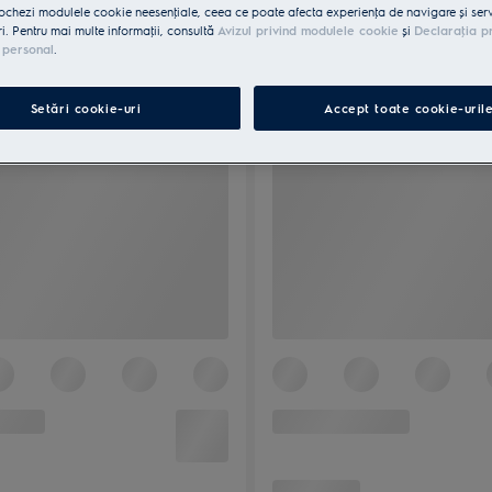
ochezi modulele cookie neesenţiale, ceea ce poate afecta experienţa de navigare și servic
ri. Pentru mai multe informaţii, consultă
Avizul privind modulele cookie
și
Declaraţia p
 personal
.
Setări cookie-uri
Accept toate cookie-uril