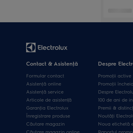
Contact & Asistenţă
Despre Electr
Formular contact
Promoţii active
Asistenţă online
Promoţii închei
Asistenţă service
Despre Electrol
Articole de asistență
100 de ani de in
Garanţia Electrolux
Premii & distincţ
Înregistrare produse
Noutăţi Electro
Căutare magazin
Noua etichetă 
Căutare magazin online
Raportul promot