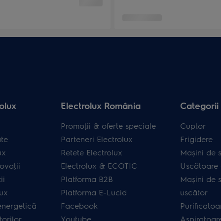
olux
Electrolux România
Categorii
Promoţii & oferte speciale
Cuptor
ate
Parteneri Electrolux
Frigidere
ux
Retete Electrolux
Mașini de s
ovaţii
Electrolux & ECOTIC
Uscătoare 
ii
Platforma B2B
Mașini de s
lux
Platforma E-Lucid
uscător
energetică
Facebook
Purificatoa
orilor
Youtube
Aspiratoar