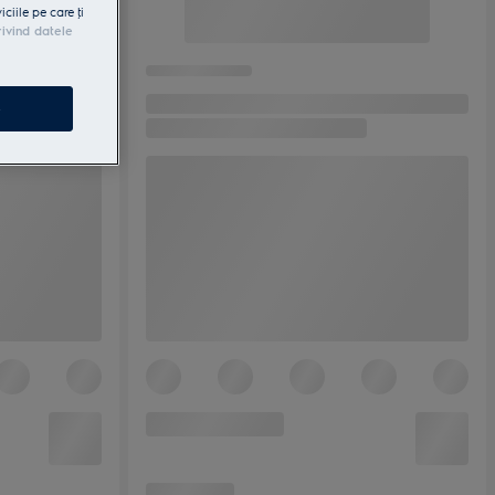
iile pe care ţi
rivind datele
e