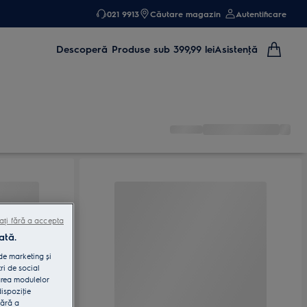
021 9913
Căutare magazin
Autentificare
Descoperă
Produse sub 399,99 lei
Asistenţă
ați fără a accepta
ată.
 de marketing și
ri de social
area modulelor
dispoziţie
fără a