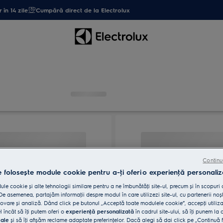
 în 14 zile
Cumpără direct de la Electrolux
Continu
e folosește module cookie pentru a-ţi oferi o experienţă personaliz
le cookie și alte tehnologii similare pentru a ne îmbunătăţi site-ul, precum și în scopuri
e asemenea, partajăm informaţii despre modul în care utilizezi site-ul, cu partenerii noșt
vare și analiză. Dând click pe butonul „Acceptă toate modulele cookie”, accepţi utiliz
l încât să îţi putem oferi o
experienţă personalizată
în cadrul site-ului, să îţi punem la 
iale
și să îţi afișăm reclame adaptate preferinţelor. Dacă alegi să dai click pe „Continuă 