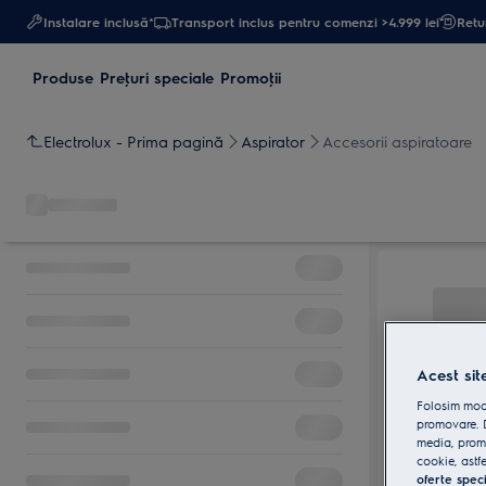
Instalare inclusă*
Transport inclus pentru comenzi >4.999 lei
Retur
Produse
Preţuri speciale
Promoţii
Electrolux - Prima pagină
Aspirator
Accesorii aspiratoare
Acest sit
Folosim modu
promovare. D
media, promo
cookie, astfe
oferte spec