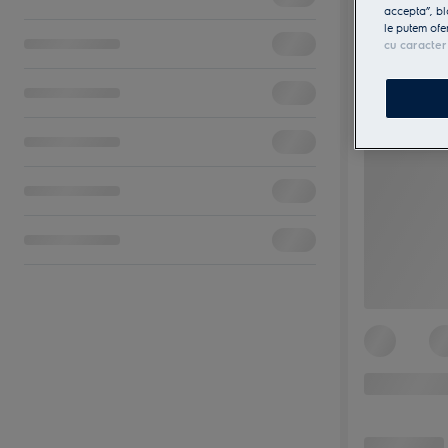
accepta”, bl
le putem ofe
cu caracter