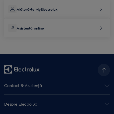
Alătură-te MyElectrolux
Asistenţă online
Contact & Asistenţă
Formular contact
Asistenţă online
Despre Electrolux
Asistenţă service
Articole de asistență