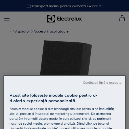
Transport inclus pentru comenzi >4.999 lei
Aspirator
Accesorii aspiratoare
Continuați fără a accepta
Acest site folosește module cookie pentru a-
ţi oferi o experienţă personalizată.
Folosim module cookie și alte tehnologii similare pentru a ne îmbunătăţi
Atinge pentru zoom
site-ul, precum și în scopuri de marketing și promovare. De asemenea,
partajăm informaţii despre modul în care utilizezi site-ul, cu partenerii
noștri de social media, promovare și analiză. Dând click pe butonul
„Acceptă toate modulele cookie”, accepţi utilizarea modulelor cookie,