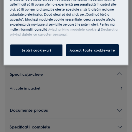
astfel încât să îţi putem oferi o
experienţă personalizată
în cadrul site-
EF129
ului, să îţi punem la dispoziţie
oferte speciale
și să îţi afișăm reclame
Filtru motor aspiratoare fara sac
adaptate preferinţelor. Dacă alegi să dai click pe „Continuă fără a
accepta”, blochezi modulele cookie neesenţiale, ceea ce poate afecta
experienţa de navigare și serviciile pe care ţi le putem oferi. Pentru mai
0 (0)
multe informaţii, consultă
Avizul privind modulele cookie
și
Declaraţia
privind datele cu caracter personal
.
Setări cookie-uri
Accept toate cookie-urile
Specificaţii-cheie
Articole în pachet
1
Documente produs
Specificaţii complete