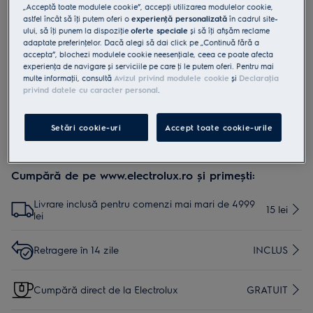
„Acceptă toate modulele cookie”, accepţi utilizarea modulelor cookie,
EF158
astfel încât să îţi putem oferi o
experienţă personalizată
în cadrul site-
Filtru particule fine Pure C9
ului, să îţi punem la dispoziţie
oferte speciale
și să îţi afișăm reclame
adaptate preferinţelor. Dacă alegi să dai click pe „Continuă fără a
accepta”, blochezi modulele cookie neesenţiale, ceea ce poate afecta
experienţa de navigare și serviciile pe care ţi le putem oferi. Pentru mai
0 (0)
multe informaţii, consultă
Avizul privind modulele cookie
și
Declaraţia
privind datele cu caracter personal
.
Setări cookie-uri
Accept toate cookie-urile
Cumpără de pe www.electrolux.ro și primești:
Livrare inclusă pentru comenzi mai mari de 4999
15 lei
lei
Retragere în 14 zile
INCLUS
Cumpără direct de la Electrolux
GRATUIT