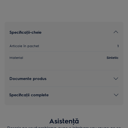
Specificaţii-cheie
Articole în pachet
1
Material
Sintetic
Documente produs
Specificaţii complete
Asistenţă
Descrie pe scurt problema, pune o întrebare sau spune-ne ce