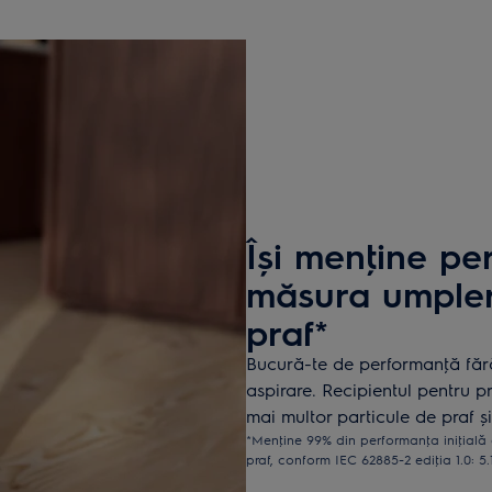
Își menţine pe
măsura umpleri
praf*
Bucură-te de performanţă făr
aspirare. Recipientul pentru p
mai multor particule de praf 
*Menţine 99% din performanţa iniţială 
praf, conform IEC 62885-2 ediţia 1.0: 5.