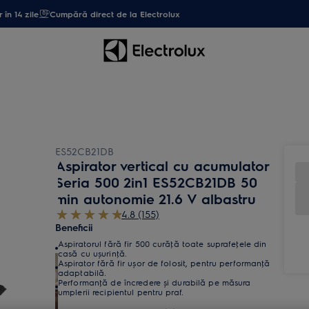
 în 14 zile
Cumpără direct de la Electrolux
ES52CB21DB
Aspirator vertical cu acumulator
Seria 500 2in1 ES52CB21DB 50
min autonomie 21.6 V albastru
4.8 (155)
Beneficii
Aspiratorul fără fir 500 curăţă toate suprafeţele din
casă cu ușurinţă.
Aspirator fără fir ușor de folosit, pentru performanţă
adaptabilă.
Performanţă de încredere și durabilă pe măsura
umplerii recipientul pentru praf.