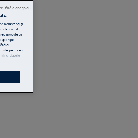
ați fără a accepta
ată.
 de marketing și
ri de social
area modulelor
dispoziţie
fără a
iile pe care ţi
rivind datele
e