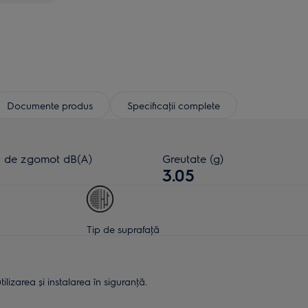
Documente produs
Specificaţii complete
l de zgomot dB(A)
Greutate (g)
3.05
Tip de suprafaţă
lizarea și instalarea în siguranţă.