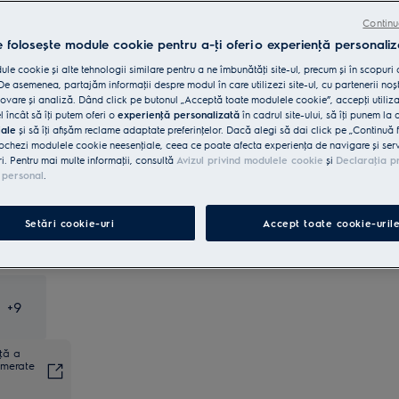
Cumpără de pe www.electrolux.ro și primești:
Continu
e folosește module cookie pentru a-ţi oferi o experienţă personaliz
Livrare inclusă pentru comenzi mai
15 lei
le cookie și alte tehnologii similare pentru a ne îmbunătăţi site-ul, precum și în scopuri
mari de 4999 lei
e asemenea, partajăm informaţii despre modul în care utilizezi site-ul, cu partenerii noșt
vare și analiză. Dând click pe butonul „Acceptă toate modulele cookie”, accepţi utiliz
Reciclare aparat vechi
INCLUSĂ
l încât să îţi putem oferi o
experienţă personalizată
în cadrul site-ului, să îţi punem la 
iale
și să îţi afișăm reclame adaptate preferinţelor. Dacă alegi să dai click pe „Continuă 
ochezi modulele cookie neesenţiale, ceea ce poate afecta experienţa de navigare și servic
ri. Pentru mai multe informaţii, consultă
Avizul privind modulele cookie
și
Declaraţia p
Retragere în 14 zile
INCLUS
 personal
.
Cumpără direct de la Electrolux
GRATUIT
Setări cookie-uri
Accept toate cookie-uril
+
9
nţă a
umerate