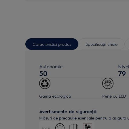
Caracteristici produs
Specificaţii-cheie
Autonomie
Nive
50
79
Gamă ecologică
Perie cu LED
Avertismente de siguranţă
Măsuri de precauţie esenţiale pentru a asigura uti