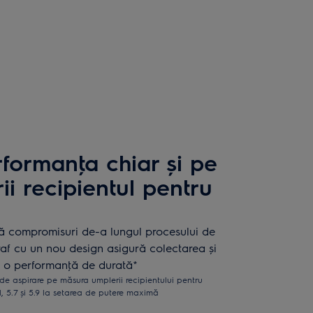
rformanţa chiar și pe
i recipientul pentru
ă compromisuri de-a lungul procesului de
raf cu un nou design asigură colectarea și
și o performanţă de durată*
de aspirare pe măsura umplerii recipientului pentru
1, 5.7 și 5.9 la setarea de putere maximă