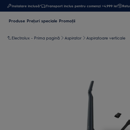
Instalare inclusă*
Transport inclus pentru comenzi >4.999 lei
Retur
Produse
Preţuri speciale
Promoţii
Electrolux - Prima pagină
Aspirator
Aspiratoare verticale