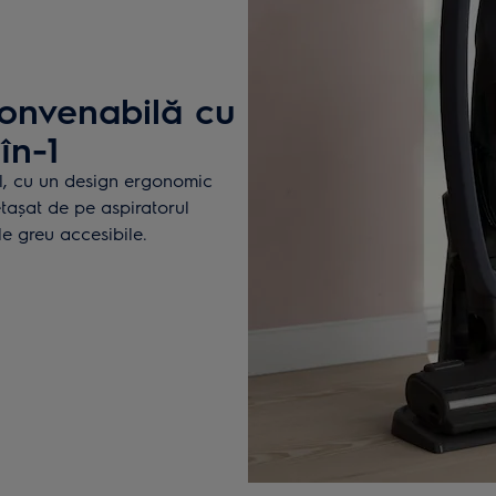
convenabilă cu
în-1
, cu un design ergonomic
tașat de pe aspiratorul
le greu accesibile.