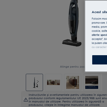
Acest sit
Folosim modu
promovare. D
media, promo
cookie, astfe
oferte spec
accepta”, bl
le putem ofe
cu caracter
Atinge pentru zoom
Instrucţiunile și avertismentele pentru utilizarea în sigura
produsului conform regulamentului UE 2023/988 sunt en
în manualul de utilizare. Pentru utilizarea în siguranţă a
produsului, citește în întregime manualul de utilizare.