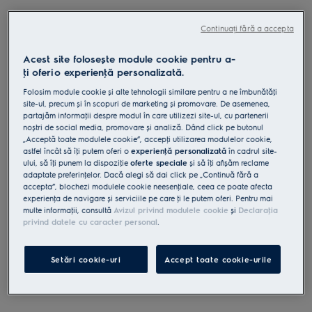
EB51C2DB
Aspirator cu sac Seria 500
Continuați fără a accepta
EB51C2DB
Acest site folosește module cookie pentru a-
4.7 (84)
ţi oferi o experienţă personalizată.
Beneficii
Folosim module cookie și alte tehnologii similare pentru a ne îmbunătăţi
Aspirator compact și ușor de utilizat, cu capacitate mare de aspirare
site-ul, precum și în scopuri de marketing și promovare. De asemenea,
a prafului.
partajăm informaţii despre modul în care utilizezi site-ul, cu partenerii
Putere de aspirare impresionantă pentru îndepărtarea prafului și a
noștri de social media, promovare și analiză. Dând click pe butonul
murdăriei.
Ergonomic și ușor de manevrat pentru o curățare neîntreruptă.
„Acceptă toate modulele cookie”, accepţi utilizarea modulelor cookie,
Design compact, mâner ergonomic și accesorii pe unitate.
astfel încât să îţi putem oferi o
experienţă personalizată
în cadrul site-
ului, să îţi punem la dispoziţie
oferte speciale
și să îţi afișăm reclame
adaptate preferinţelor. Dacă alegi să dai click pe „Continuă fără a
accepta”, blochezi modulele cookie neesenţiale, ceea ce poate afecta
experienţa de navigare și serviciile pe care ţi le putem oferi. Pentru mai
multe informaţii, consultă
Avizul privind modulele cookie
și
Declaraţia
privind datele cu caracter personal
.
Instrucţiunile și avertismentele pentru utilizarea în siguranţă a
produsului conform regulamentului UE 2023/988 sunt
enumerate în manualul de utilizare. Pentru utilizarea în
siguranţă a produsului, citește în întregime manualul de
Setări cookie-uri
Accept toate cookie-urile
utilizare.