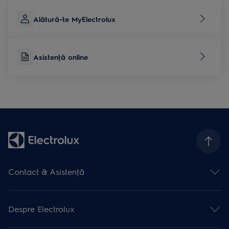
Alătură-te MyElectrolux
Asistenţă online
Contact & Asistenţă
Formular contact
Asistenţă online
Despre Electrolux
Asistenţă service
Articole de asistență