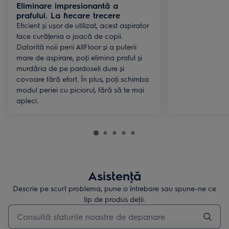
Eliminare impresionantă a
prafului. La fiecare trecere
Eficient și ușor de utilizat, acest aspirator
face curăţenia o joacă de copii.
Datorită noii perii AllFloor și a puterii
mare de aspirare, poţi elimina praful și
murdăria de pe pardoseli dure și
covoare fără efort. În plus, poţi schimba
modul periei cu piciorul, fără să te mai
apleci.
Asistenţă
Descrie pe scurt problema, pune o întrebare sau spune-ne ce
tip de produs deţii.
Type to search for support articles