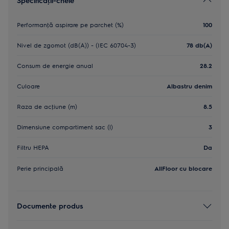
Specificaţii-cheie
Performanţă aspirare pe parchet (%)
100
Nivel de zgomot (dB(A)) - (IEC 60704-3)
78 db(A)
Consum de energie anual
28.2
Culoare
Albastru denim
Raza de acţiune (m)
8.5
Dimensiune compartiment sac (l)
3
Filtru HEPA
Da
Perie principală
AllFloor cu blocare
Documente produs