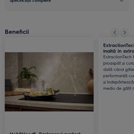
Specificaţii complete
Beneficii
ExtractionTec
înaltă în ext
ExtractionTech 
proaspăt și cura
dată când găteș
performanță cur
și îndepărtează
mediu de gătit 
Hob2Hood®. Partenerul perfect