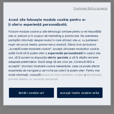
KFIA19R
Continuați fără a accepta
Hotă insulă 600 Hob2Hood 700
m³/h 90 cm negru mat
Acest site folosește module cookie pentru a-
ţi oferi o experienţă personalizată.
5 (13)
Folosim module cookie și alte tehnologii similare pentru a ne îmbunătăţi
Fișa cu informaţii despre produs
site-ul, precum și în scopuri de marketing și promovare. De asemenea,
Beneficii
partajăm informaţii despre modul în care utilizezi site-ul, cu partenerii
noștri de social media, promovare și analiză. Dând click pe butonul
Funcția Hob2Hood® 600 ajustează automat setările hotei.
„Acceptă toate modulele cookie”, accepţi utilizarea modulelor cookie,
Hob2Hood® ajustează hota pe baza setărilor plitei.
ExtractionTech Plus curăță rapid aerul din bucătărie.
astfel încât să îţi putem oferi o
experienţă personalizată
în cadrul site-
ului, să îţi punem la dispoziţie
oferte speciale
și să îţi afișăm reclame
adaptate preferinţelor. Dacă alegi să dai click pe „Continuă fără a
accepta”, blochezi modulele cookie neesenţiale, ceea ce poate afecta
experienţa de navigare și serviciile pe care ţi le putem oferi. Pentru mai
multe informaţii, consultă
Avizul privind modulele cookie
și
Declaraţia
privind datele cu caracter personal
.
Instrucţiunile de siguranţă și avertismentele de siguranţă
conform regulamentului UE 2023/988 sunt enumerate în
Setări cookie-uri
Accept toate cookie-urile
capitolele 1 și 2 din manualul de utilizare. Pentru utilizarea în
siguranţă a produsului, citește manualul de utilizare complet.