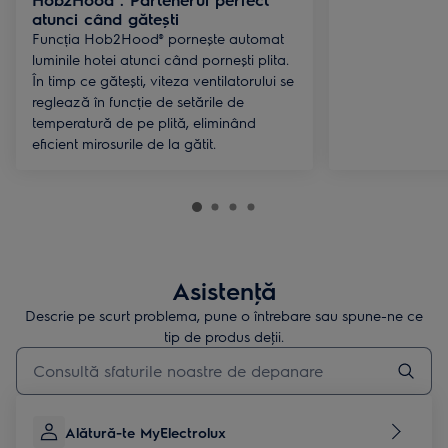
atunci când gătești
Funcția Hob2Hood® pornește automat
luminile hotei atunci când pornești plita.
În timp ce gătești, viteza ventilatorului se
reglează în funcție de setările de
temperatură de pe plită, eliminând
eficient mirosurile de la gătit.
Asistenţă
Descrie pe scurt problema, pune o întrebare sau spune-ne ce
tip de produs deţii.
Type to search for support articles
Alătură-te MyElectrolux