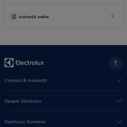
Asistenţă online
Contact & Asistenţă
Formular contact
Asistenţă online
Despre Electrolux
Asistenţă service
Articole de asistență
Promoţii active
Garanţia Electrolux
Promoţii încheiate
Înregistrare produse
Electrolux România
Despre Electrolux