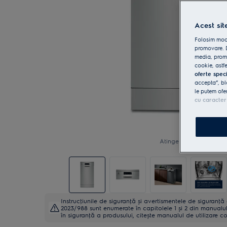
Acest sit
Folosim modu
promovare. D
media, promo
cookie, astfe
oferte spec
accepta”, bl
le putem ofe
cu caracter
Atinge pentru zoom
Instrucţiunile de siguranţă și avertismentele de siguranţ
2023/988 sunt enumerate în capitolele 1 și 2 din manualul 
în siguranţă a produsului, citește manualul de utilizare c