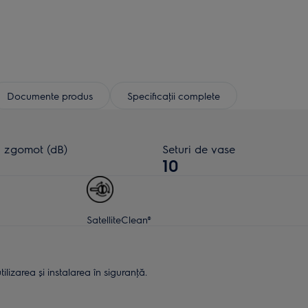
Documente produs
Specificaţii complete
l zgomot (dB)
Seturi de vase
10
SatelliteClean®
lizarea și instalarea în siguranţă.