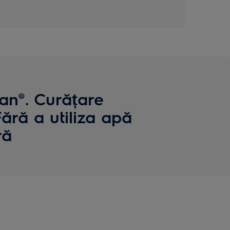
ean®. Curățare
ără a utiliza apă
ră