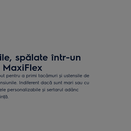
le, spălate într-un
u MaxiFlex
t pentru a primi tacâmuri și ustensile de
siunile. Indiferent dacă sunt mari sau cu
ele personalizabile și sertarul adânc
ință.