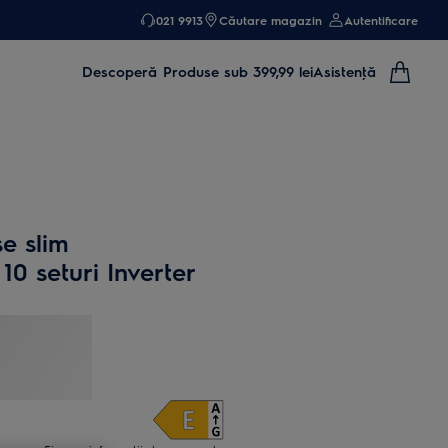
021 9913
Căutare magazin
Autentificare
Descoperă
Produse sub 399,99 lei
Asistenţă
e slim
10 seturi Inverter