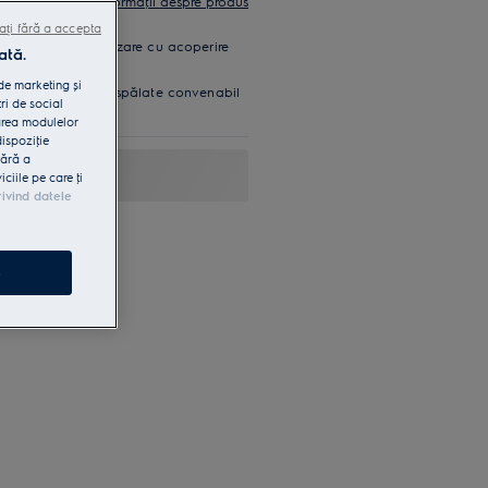
Fișa cu informaţii despre produs
ați fără a accepta
00 oferă o pulverizare cu acoperire
ată.
lean®.
 de marketing și
 dimensiunile sunt spălate convenabil
ri de social
area modulelor
dispoziţie
fără a
iile pe care ţi
rivind datele
e