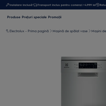
Instalare inclusă*
Transport inclus pentru comenzi >4.999 lei
Retur
Produse
Preţuri speciale
Promoţii
Electrolux - Prima pagină
Mașină de spălat vase
Maşini de