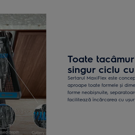
Toate tacâmuri
singur ciclu c
Sertarul MaxiFlex este concepu
aproape toate formele și dimen
forme neobișnuite, separatoar
facilitează încărcarea cu ușur