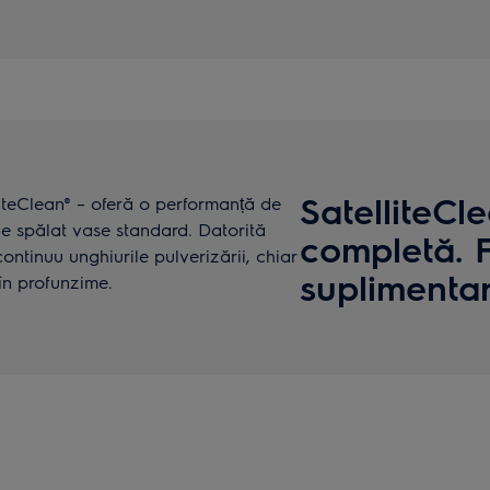
SatelliteCl
liteClean® – oferă o performanță de
 spălat vase standard. Datorită
completă. F
ontinuu unghiurile pulverizării, chiar
suplimenta
 în profunzime.