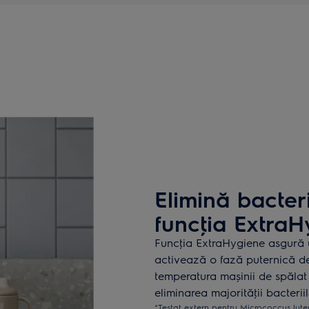
Elimină bacter
funcţia ExtraH
Funcţia ExtraHygiene asgură 
activează o fază puternică de 
temperatura mașinii de spălat
eliminarea majorităţii bacterii
*Testat extern pentru Micrococcus lute