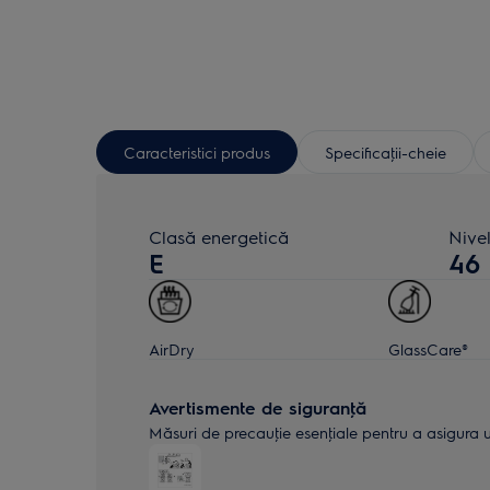
Caracteristici produs
Specificaţii-cheie
Clasă energetică
Nive
E
46
AirDry
GlassCare®
Avertismente de siguranţă
Măsuri de precauţie esenţiale pentru a asigura uti