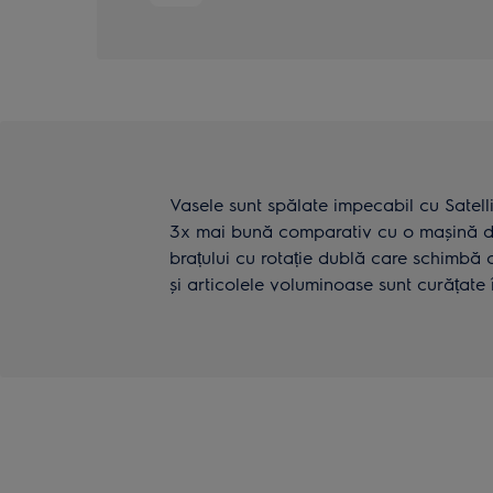
Vasele sunt spălate impecabil cu Satel
3x mai bună comparativ cu o mașină de
brațului cu rotație dublă care schimbă c
și articolele voluminoase sunt curățate