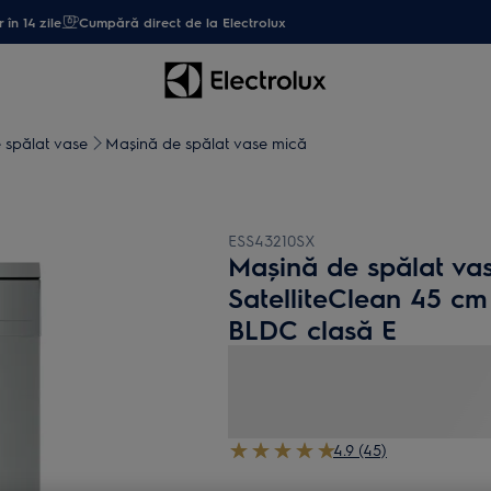
 în 14 zile
Cumpără direct de la Electrolux
 spălat vase
Mașină de spălat vase mică
ESS43210SX
Mașină de spălat vas
SatelliteClean 45 cm 
BLDC clasă E
4.9 (45)