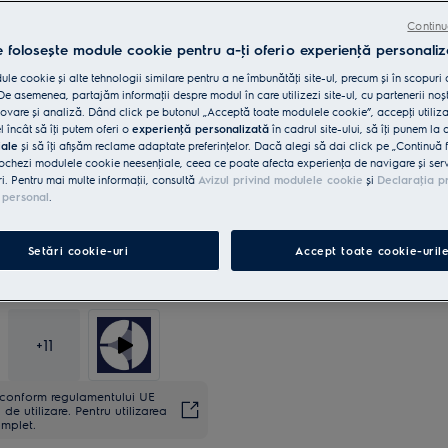
Beneficii
Continu
Mașina de spălat vase SatelliteClean® 6
e folosește module cookie pentru a-ţi oferi o experienţă personaliz
mai bună
Acoperire de 3x mai bună cu SatelliteC
le cookie și alte tehnologii similare pentru a ne îmbunătăţi site-ul, precum și în scopuri
Tacâmurile de aproape toate formele și
e asemenea, partajăm informaţii despre modul în care utilizezi site-ul, cu partenerii noșt
cu MaxiFlex.
vare și analiză. Dând click pe butonul „Acceptă toate modulele cookie”, accepţi utiliz
l încât să îţi putem oferi o
experienţă personalizată
în cadrul site-ului, să îţi punem la 
iale
și să îţi afișăm reclame adaptate preferinţelor. Dacă alegi să dai click pe „Continuă 
ochezi modulele cookie neesenţiale, ceea ce poate afecta experienţa de navigare și servic
ri. Pentru mai multe informaţii, consultă
Avizul privind modulele cookie
și
Declaraţia p
 personal
.
Setări cookie-uri
Accept toate cookie-uril
+
11
ă conform regulamentului UE
de utilizare. Pentru utilizarea
omplet.