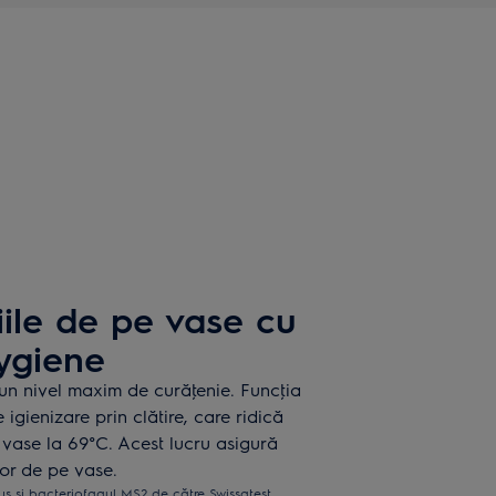
iile de pe vase cu
ygiene
un nivel maxim de curăţenie. Funcţia
igienizare prin clătire, care ridică
 vase la 69°C. Acest lucru asigură
lor de pe vase.
us și bacteriofagul MS2 de către Swissatest