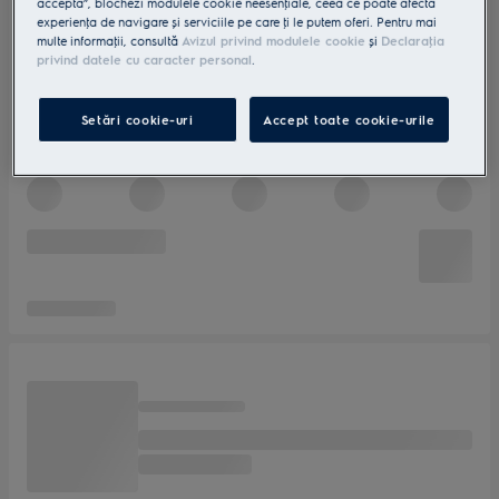
accepta”, blochezi modulele cookie neesenţiale, ceea ce poate afecta
experienţa de navigare și serviciile pe care ţi le putem oferi. Pentru mai
multe informaţii, consultă
Avizul privind modulele cookie
și
Declaraţia
privind datele cu caracter personal
.
Setări cookie-uri
Accept toate cookie-urile