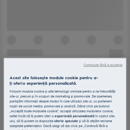
Continuați fără a accepta
Acest site folosește module cookie pentru a-
ţi oferi o experienţă personalizată.
Folosim module cookie și alte tehnologii similare pentru a ne îmbunătăţi
site-ul, precum și în scopuri de marketing și promovare. De asemenea,
partajăm informaţii despre modul în care utilizezi site-ul, cu partenerii
noștri de social media, promovare și analiză. Dând click pe butonul
„Acceptă toate modulele cookie”, accepţi utilizarea modulelor cookie,
astfel încât să îţi putem oferi o
experienţă personalizată
în cadrul site-
ului, să îţi punem la dispoziţie
oferte speciale
și să îţi afișăm reclame
adaptate preferinţelor. Dacă alegi să dai click pe „Continuă fără a