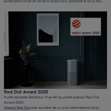
purificatorul Pure A9 să facă acest lucru automat în locul tău.
Poţi verifica progresul într-un interval de timp dat, consulta
rapoarte inteligente sau poţi, pur și simplu, ajusta preferinţele.
Notificările inteligente te vor ajuta să afli mai multe despre
calitatea aerului din casa ta. Aplicaţia Pure A9 este asistentul
ideal pentru un aer de calitate.
Red Dot Award 2020
Purificatoarele Electrolux Pure A9 au primit premiul Red Dot
Award 2020.
Premiul Red Dot
este acordat de un juriu internaţional doar