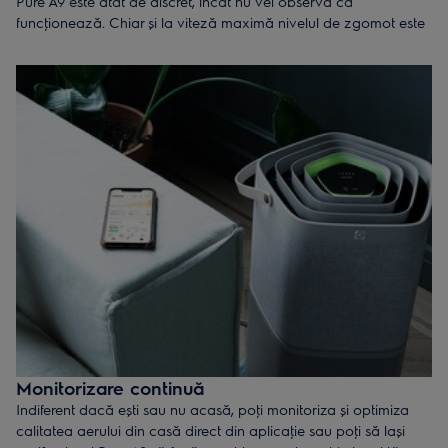
Pure A9 este atât de discret, încât nu vei observa că
funcţionează. Chiar și la viteză maximă nivelul de zgomot este
de doar 46 dB(A)*, mai silenţios decât o conversaţie la cină.
*măsurat la 1m distanţă în faţa aparatului
Monitorizare continuă
Indiferent dacă ești sau nu acasă, poţi monitoriza și optimiza
calitatea aerului din casă direct din aplicaţie sau poţi să lași