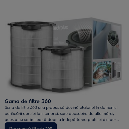
produselor care ies în evidenţă în mod semnificativ prin designul
de calitate excepţională.
Gama de filtre 360
Seria de filtre 360 și-a propus să devină etalonul în domeniul
purificării aerului la interior și, spre deosebire de alte mărci,
acesta nu se limitează doar la îndepărtarea prafului din aer.
Filtrul este proiectat pentru circularea debitelor mari de aer, dar
Descoperă filtrele 360