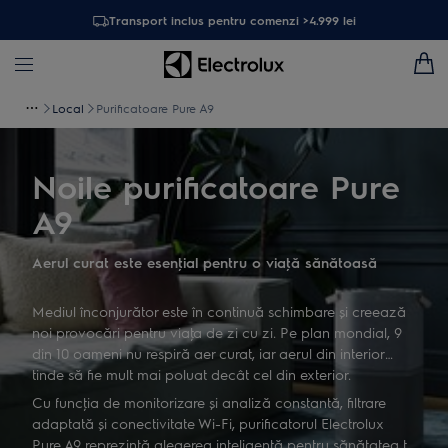
Transport inclus pentru comenzi >4.999 lei
Local
Purificatoare Pure A9
Noile purificatoare Pure
A9
Aerul curat este esenţial pentru o viaţă sănătoasă
Mediul înconjurător este în continuă schimbare și creează
noi provocări pentru viaţa de zi cu zi. Pe plan mondial, 9
din 10 oameni nu respiră aer curat, iar aerul din interior
tinde să fie mult mai poluat decât cel din exterior.
Cu funcţia de monitorizare și analiză constantă, filtrare
adaptată și conectivitate Wi-Fi, purificatorul Electrolux
Pure A9 reprezintă alegerea inteligentă pentru sănătatea ta