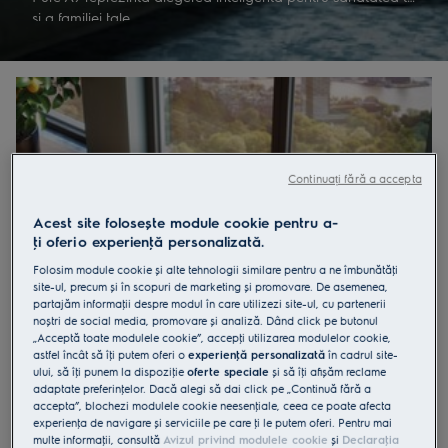
și a familiei tale.
Continuați fără a accepta
Acest site folosește module cookie pentru a-
ţi oferi o experienţă personalizată.
Folosim module cookie și alte tehnologii similare pentru a ne îmbunătăţi
site-ul, precum și în scopuri de marketing și promovare. De asemenea,
partajăm informaţii despre modul în care utilizezi site-ul, cu partenerii
noștri de social media, promovare și analiză. Dând click pe butonul
„Acceptă toate modulele cookie”, accepţi utilizarea modulelor cookie,
astfel încât să îţi putem oferi o
experienţă personalizată
în cadrul site-
ului, să îţi punem la dispoziţie
oferte speciale
și să îţi afișăm reclame
adaptate preferinţelor. Dacă alegi să dai click pe „Continuă fără a
Sistemul PureSense reacţionează în mod
accepta”, blochezi modulele cookie neesenţiale, ceea ce poate afecta
inteligent la scăderea calităţii aerului
experienţa de navigare și serviciile pe care ţi le putem oferi. Pentru mai
multe informaţii, consultă
Avizul privind modulele cookie
și
Declaraţia
Sistemul unic PureSense monitorizează continuu calitatea