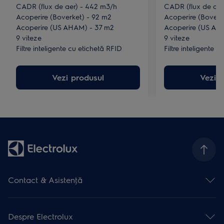
CADR (flux de aer) - 442 m3/h
CADR (flux de aer
Acoperire (Boverket) - 92 m2
Acoperire (Boverk
Acoperire (US AHAM) - 37 m2
Acoperire (US AH
9 viteze
9 viteze
Filtre inteligente cu etichetă RFID
Filtre inteligente 
Vezi produsul
Vezi p
Contact & Asistenţă
Formular contact
Asistenţă online
Despre Electrolux
Asistenţă service