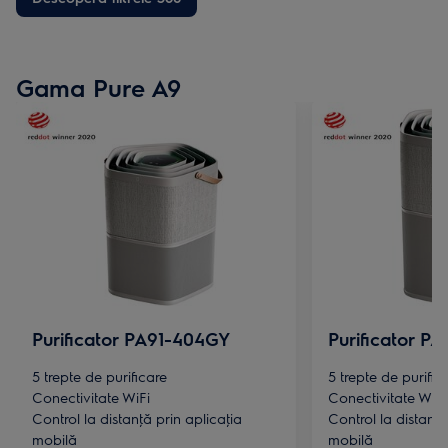
în mod silenţios. Fiecare filtru este prevăzut cu tehnologie
proactivă ce oferă o experienţă de filtrare optimizată pentru
casa ta.
Gama Pure A9
Purificator PA91-404GY
Purificator P
5 trepte de purificare
5 trepte de purific
Conectivitate WiFi
Conectivitate WiFi
Control la distanţă prin aplicaţia
Control la distanţă
mobilă
mobilă