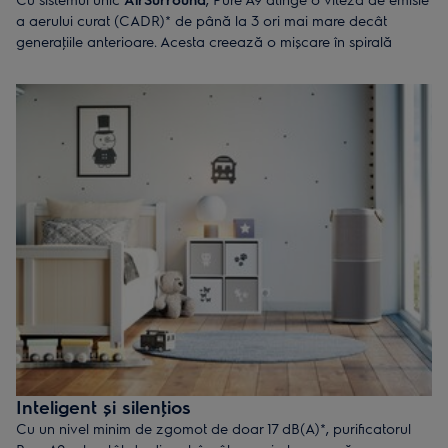
a aerului curat (CADR)* de până la 3 ori mai mare decât
generaţiile anterioare. Acesta creează o mișcare în spirală
puternică, dar uniformă, care circulă și curăţă eficient aerul din
căminul tău.*
*Recomandat pentru camere de până la 129 m2 (pe baza reglementarilor suedeze privind
schimbările de aer pe oră) sau 52 m2 (conform US AHAM) pentru modelul PA91-604GY
Inteligent și silenţios
Cu un nivel minim de zgomot de doar 17 dB(A)*, purificatorul