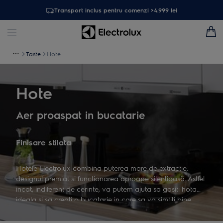
Transport inclus pentru comenzi >4.999 lei
Taste
Hote
Hote
Aer proaspat in bucatarie
Finisare stilata
Hotele Electrolux combina puterea mare de extractie,
designul premiat si functionarea aproape silentioasă. Astfel
incat, indiferent de cerinte, va putem ajuta sa gasiti hota
ideala si sa creati o bucatarie in care sa va simtiti bine.