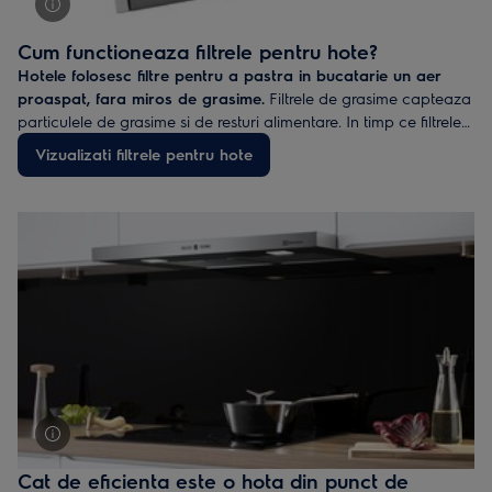
Cum functioneaza filtrele pentru hote?
Hotele folosesc filtre pentru a pastra in bucatarie un aer
proaspat, fara miros de grasime.
Filtrele de grasime capteaza
particulele de grasime si de resturi alimentare. In timp ce filtrele
cu carbon purifica aerul, neutralizand orice miros. Unele filtre
Vizualizati filtrele pentru hote
pot fi spalate si refolosite. Altele trebuie inlocuite - pe acestea le
puteti gasi in magazinul online Electrolux.
Cat de eficienta este o hota din punct de