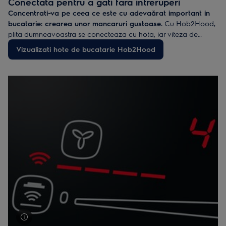
Conectata pentru a gati fara intreruperi
mai incet decat o soapta. In plus, cu Hob2Hood, extractia nu
Concentrati-va pe ceea ce este cu adevaărat important in
va fi niciodata mai zgomotoasa decat trebuie.
bucatarie: crearea unor mancaruri gustoase.
Cu Hob2Hood,
plita dumneavoastra se conecteaza cu hota, iar viteza de
extractie se regleaza in functie de necesitati. Astfel, va puteti
Vizualizati hote de bucatarie Hob2Hood
concentra la gatit, fara a avea grija functionarii hotei.