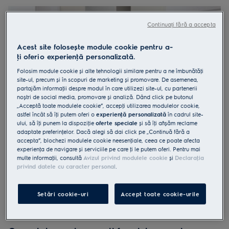
Continuați fără a accepta
Acest site folosește module cookie pentru a-
ţi oferi o experienţă personalizată.
Folosim module cookie și alte tehnologii similare pentru a ne îmbunătăţi
site-ul, precum și în scopuri de marketing și promovare. De asemenea,
partajăm informaţii despre modul în care utilizezi site-ul, cu partenerii
noștri de social media, promovare și analiză. Dând click pe butonul
„Acceptă toate modulele cookie”, accepţi utilizarea modulelor cookie,
astfel încât să îţi putem oferi o
experienţă personalizată
în cadrul site-
ului, să îţi punem la dispoziţie
oferte speciale
și să îţi afișăm reclame
adaptate preferinţelor. Dacă alegi să dai click pe „Continuă fără a
accepta”, blochezi modulele cookie neesenţiale, ceea ce poate afecta
experienţa de navigare și serviciile pe care ţi le putem oferi. Pentru mai
multe informaţii, consultă
Avizul privind modulele cookie
și
Declaraţia
privind datele cu caracter personal
.
Gatiti fara sa va fie distrasa atentia
Optati pentru o hota suficient de puternica pentru a mentine
aerul proaspat chiar si in bucatariile mari, insa suficient de
Setări cookie-uri
Accept toate cookie-urile
silentioasa, incat abia sa sesizati ca functioneaza.
Zgomotul
produs de hotele noastre se situeaza intre 40 si 70 dB, cele mai
silentioase dintre ele auzindu-se - chiar si la putere maxima -