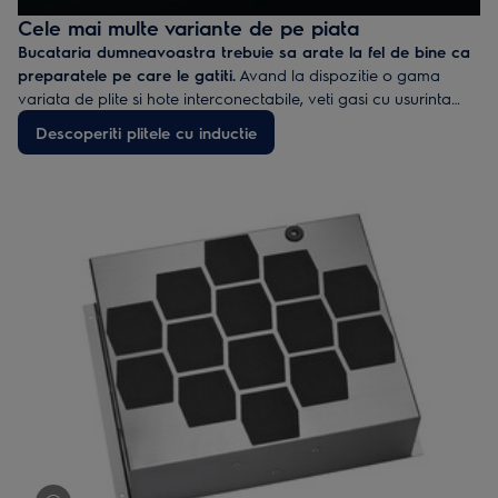
Cele mai multe variante de pe piata
Bucataria dumneavoastra trebuie sa arate la fel de bine ca
preparatele pe care le gatiti.
Avand la dispozitie o gama
variata de plite si hote interconectabile, veti gasi cu usurinta
combinatia potrivita pentru bucataria dumneavoastra. Avem
Descoperiti plitele cu inductie
cele mai multe optiuni disponibile pe piata, daca ne raportam
la hotele cu o tehnologie similara. Bucurati-va de o extractie
silentioasa, eficienta, care nu presupune nici un efort din partea
dumneavoastra.