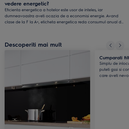
vedere energetic?
Eficienta energetica a hotelor este usor de inteles, iar
dumneavoastra aveti ocazia de a economisi energie. Avand
clase de la F la A+, eticheta energetica reda consumul anual de
energie, filtrarea grasimii, lumina si nivelul de zgomot creat la
viteza maxima. Electrolux va ofera o gama variata de hote
incadrate in clasa A din care sa alegeti.
Descoperiti mai mult
Cumparati fil
Simplu de inlocui
puteti gssi si c
care aveti nevo
dumneavoastra