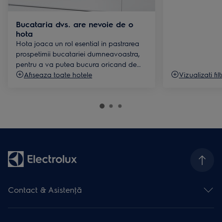
Bucataria dvs. are nevoie de o
hota
Hota joaca un rol esential in pastrarea
prospetimii bucatariei dumneavoastra,
pentru a va putea bucura oricand de
experienta placuta a gatitului.
Afiseaza toate hotele
Vizualizati fi
Contact & Asistenţă
Formular contact