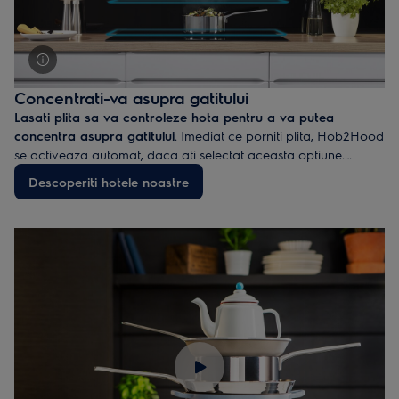
Concentrati-va asupra gatitului
Lasati plita sa va controleze hota pentru a va putea
concentra asupra gatitului
. Imediat ce porniti plita, Hob2Hood
se activeaza automat, daca ati selectat aceasta optiune.
Aceasta functie regleaza puterea hotei in functie de ceea ce
Descoperiti hotele noastre
gatiti. Atunci cand prajiti alimente, puterea hotei creste. In cazul
fierberii la foc mic, puterea este redusa pentru o evacuare a
aerului mai delicata si mai silentioasa.