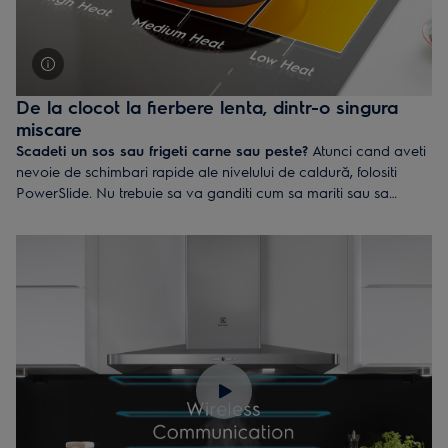
De la clocot la fierbere lenta, dintr-o singura
miscare
Scadeti un sos sau frigeti carne sau peste?
Atunci cand aveti
nevoie de schimbari rapide ale nivelului de caldură, folositi
PowerSlide. Nu trebuie sa va ganditi cum sa mariti sau sa
micsorati temperatura in timp ce gatiti. Treceti pur si simplu
cratita de la un nivel de caldura la altul. PowerSlide va ofera
mai multa libertate si flexibilitate, indiferent de cantitatea de
mancare pe care o preparati.