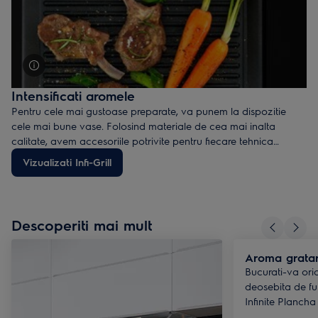
Intensificati aromele
Pentru cele mai gustoase preparate, va punem la dispozitie
cele mai bune vase. Folosind materiale de cea mai inalta
calitate, avem accesoriile potrivite pentru fiecare tehnica
culinara. Astfel ca dumneavoastra sa folositi la capacitate
Vizualizati Infi-Grill
maxima plita cu inductie.
Infi-Grill, un gratar anti-aderent, va
ofera ocazia de a prepara carne sau alte alimente intr-un mod
sanatos, fara grasime.
Descoperiti mai mult
Aroma gratar
Bucurati-va ori
deosebita de fu
Infinite Plancha 