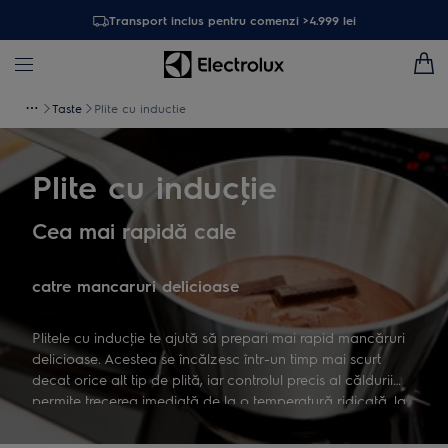
Transport inclus pentru comenzi >4.999 lei
Taste
Plite cu inductie
Plite cu inducţie
Cea mai rapidă cale
catre mancaruri delicioase
Plitele cu inducţie te ajută să prepari mai rapid mancăruri
delicioase. Acestea se încălzesc într-un timp mai scurt
decat orice alt tip de plită, iar controlul precis al căldurii
permite trecerea imediată de la o temperatură ridicată, la
una extrem de scazută. Acestea sunt motivele pentru care
recomandăm plitele cu inducţie, astfel ca te vei bucura de