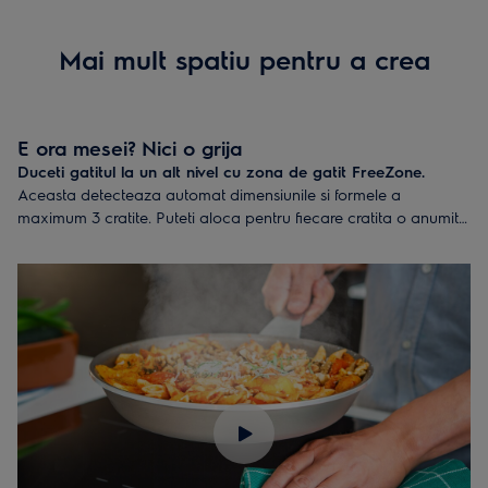
Mai mult spatiu pentru a crea
E ora mesei? Nici o grija
Duceti gatitul la un alt nivel cu zona de gatit FreeZone.
Aceasta detecteaza automat dimensiunile si formele a
maximum 3 cratite. Puteti aloca pentru fiecare cratita o anumita
temperatura, pe care aceasta o va mentine indiferent unde o
mutati in FreeZone. In cazul vaselor mai mari, precum Infi-Grill,
functia Split asigura doua temperaturi de preparare diferite
pentru acelasi vas.