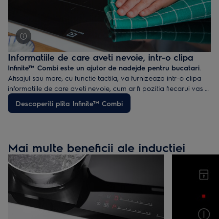
Informatiile de care aveti nevoie, intr-o clipa
Infinite™ Combi
este un ajutor de nadejde pentru bucatari
.
Afisajul sau mare, cu functie tactila, va furnizeaza intr-o clipa
informatiile de care aveti nevoie, cum ar fi pozitia fiecarui vas si
nivelul de caldură de dedesubtul acestuia. Detineti mereu
Descoperiti plita Infinite™ Combi
controlul, deoarece este foarte usor sa reglati temperatura si sa
setati rapid cronometrele. Acest aspect face din Infinite™
Combi plita ideala pentru creatii culinare complexe.
Mai multe beneficii ale inductiei