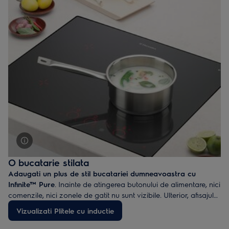
O bucatarie stilata
Adaugati un plus de stil bucatariei dumneavoastra cu
Infinite™ Pure
. Inainte de atingerea butonului de alimentare, nici
comenzile, nici zonele de gatit nu sunt vizibile. Ulterior, afisajul
rosu LED se poate observa foarte clar. Pornita sau oprita,
Vizualizati Plitele cu inductie
plita
Infinite™ Pure
da o nota moderna bucatariei
dumneavoastra.