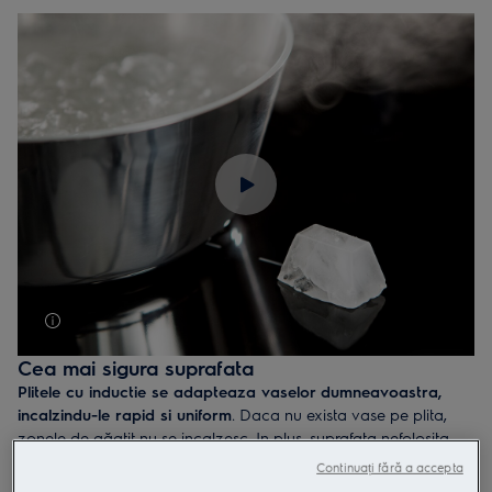
o modalitate mai rapidă și mai sigură de a găti, dar și de
preparate mai gustoase.
Cea mai sigura suprafata
Plitele cu inductie se adapteaza vaselor dumneavoastra,
incalzindu-le rapid si uniform
. Daca nu exista vase pe plita,
zonele de găatit nu se incalzesc. In plus, suprafata nefolosita
ramane rece, motiv pentru care plitele cu inductie sunt mai
Continuați fără a accepta
sigure. Nimic nu se arde, iar suprafata moderna si plata nu