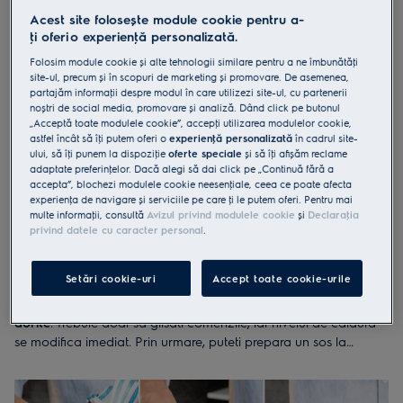
permite acumularea murdariei. Prin urmare, veti dedica mai
Acest site folosește module cookie pentru a-
putin timp curateniei si mai mult timp savurarii preparatelor.
ţi oferi o experienţă personalizată.
Folosim module cookie și alte tehnologii similare pentru a ne îmbunătăţi
site-ul, precum și în scopuri de marketing și promovare. De asemenea,
partajăm informaţii despre modul în care utilizezi site-ul, cu partenerii
noștri de social media, promovare și analiză. Dând click pe butonul
„Acceptă toate modulele cookie”, accepţi utilizarea modulelor cookie,
astfel încât să îţi putem oferi o
experienţă personalizată
în cadrul site-
ului, să îţi punem la dispoziţie
oferte speciale
și să îţi afișăm reclame
adaptate preferinţelor. Dacă alegi să dai click pe „Continuă fără a
accepta”, blochezi modulele cookie neesenţiale, ceea ce poate afecta
experienţa de navigare și serviciile pe care ţi le putem oferi. Pentru mai
multe informaţii, consultă
Avizul privind modulele cookie
și
Declaraţia
privind datele cu caracter personal
.
Setări cookie-uri
Accept toate cookie-urile
Caldura potrivita, intr-o clipa
Cand folositi o plita cu inductie, obtineti fara efort rezultatele
dorite
. Trebuie doar sa glisati comenzile, iar nivelul de caldura
se modifica imediat. Prin urmare, puteti prepara un sos la
temperatura adecvata, fara pericol de ardere. In plus, controlul
precis al caldurii inseamna mai putina risipa de energie.