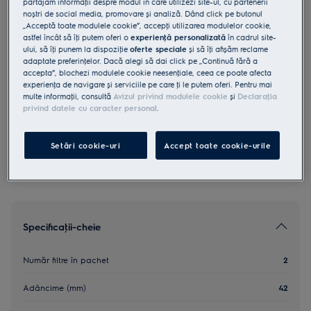
partajăm informaţii despre modul în care utilizezi site-ul, cu partenerii
noștri de social media, promovare și analiză. Dând click pe butonul
ECFB03
„Acceptă toate modulele cookie”, accepţi utilizarea modulelor cookie,
Filtru Carbon OdourClean
astfel încât să îţi putem oferi o
experienţă personalizată
în cadrul site-
ului, să îţi punem la dispoziţie
oferte speciale
și să îţi afișăm reclame
adaptate preferinţelor. Dacă alegi să dai click pe „Continuă fără a
0 (0)
accepta”, blochezi modulele cookie neesenţiale, ceea ce poate afecta
Beneficii
experienţa de navigare și serviciile pe care ţi le putem oferi. Pentru mai
multe informaţii, consultă
Avizul privind modulele cookie
și
Declaraţia
Filtrul cu cărbune OdourClean Standard – filtrare eficientă.
privind datele cu caracter personal
.
Filtrare eficientă cu OdourClean Standard Carbon Filter.
Filtrul OdourClean Standard are o durată de utilizare de 4-6 luni*.
Setări cookie-uri
Accept toate cookie-urile
Specificaţii-cheie
Număr filtre în pachet
2
Adâncime (mm)
42