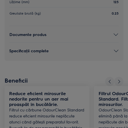
Lăţime (mm)
125
Greutate brută (kg)
0.25
Documente produs
Specificaţii complete
Beneficii
Reduce eficient mirosurile
Filtrul Odou
nedorite pentru un aer mai
Standard. Filt
proaspăt în bucătărie.
mirosurilor.
Filtrul cu cărbune OdourClean Standard
OdourClean Sta
reduce eficient mirosurile neplăcute
elimină până la
atunci când gătești preparatul favorit.
neplăcute din b
Bucură-te de aer proaspăt în bucătărie.
recircula aerul 