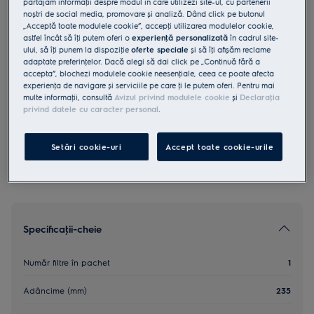
partajăm informaţii despre modul în care utilizezi site-ul, cu partenerii
noștri de social media, promovare și analiză. Dând click pe butonul
MCFE06
„Acceptă toate modulele cookie”, accepţi utilizarea modulelor cookie,
Filtru Carbon OdourClean
astfel încât să îţi putem oferi o
experienţă personalizată
în cadrul site-
ului, să îţi punem la dispoziţie
oferte speciale
și să îţi afișăm reclame
adaptate preferinţelor. Dacă alegi să dai click pe „Continuă fără a
0 (0)
accepta”, blochezi modulele cookie neesenţiale, ceea ce poate afecta
Beneficii
experienţa de navigare și serviciile pe care ţi le putem oferi. Pentru mai
multe informaţii, consultă
Avizul privind modulele cookie
și
Declaraţia
Filtrul cu cărbune OdourClean Standard – filtrare eficientă.
privind datele cu caracter personal
.
Filtrare eficientă cu OdourClean Standard Carbon Filter.
Filtrul OdourClean Standard are o durată de utilizare de 4-6 luni*.
Setări cookie-uri
Accept toate cookie-urile
Specificaţii-cheie
Număr filtre în pachet
1
Adâncime (mm)
235