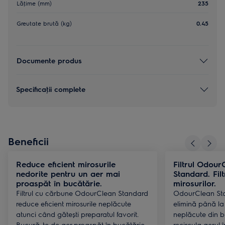
Lăţime (mm)
235
Greutate brută (kg)
0.45
Documente produs
Specificaţii complete
Beneficii
Reduce eficient mirosurile
Filtrul Odou
nedorite pentru un aer mai
Standard. Filt
proaspăt în bucătărie.
mirosurilor.
Filtrul cu cărbune OdourClean Standard
OdourClean Sta
reduce eficient mirosurile neplăcute
elimină până la
atunci când gătești preparatul favorit.
neplăcute din b
Bucură-te de aer proaspăt în bucătărie.
recircula aerul 