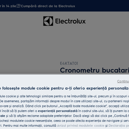
 în 14 zile
Cumpără direct de la Electrolux
E4KTAT01
Cronometru bucatar
Continu
4.2 (5)
e folosește module cookie pentru a-ţi oferi o experienţă personaliz
Beneficii
le cookie și alte tehnologii similare pentru a ne îmbunătăţi site-ul, precum și în scopuri
Cronometru de 60 de minute din inox
e asemenea, partajăm informaţii despre modul în care utilizezi site-ul, cu partenerii noșt
vare și analiză. Dând click pe butonul „Acceptă toate modulele cookie”, accepţi utiliz
l încât să îţi putem oferi o
experienţă personalizată
în cadrul site-ului, să îţi punem la 
iale
și să îţi afișăm reclame adaptate preferinţelor. Dacă alegi să dai click pe „Continuă 
ochezi modulele cookie neesenţiale, ceea ce poate afecta experienţa de navigare și servic
ri. Pentru mai multe informaţii, consultă
Avizul privind modulele cookie
și
Declaraţia p