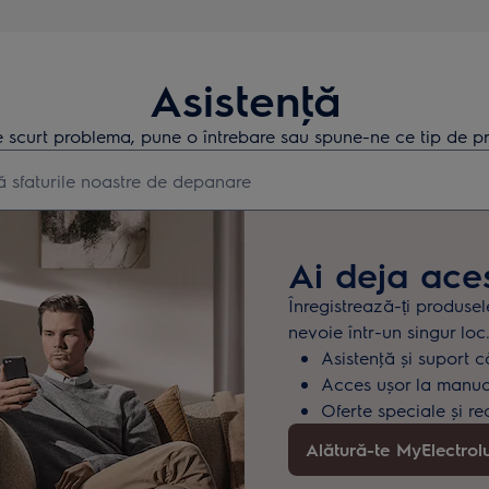
Asistenţă
 scurt problema, pune o întrebare sau spune-ne ce tip de pr
earch for support articles
Ai deja ace
Înregistrează-ți produsel
nevoie într-un singur loc
Asistenţă și suport c
Acces ușor la manuale
Oferte speciale și re
Alătură-te MyElectrol