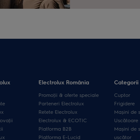
olux
Electrolux România
Categorii
Promoţii & oferte speciale
Cuptor
ate
Parteneri Electrolux
Frigidere
ux
Retete Electrolux
Mașini de s
ovaţii
Electrolux & ECOTIC
Uscătoare 
ii
Platforma B2B
Mașini de s
lux
Platforma E-Lucid
uscător