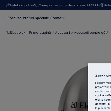
Instalare inclusă*
Transport inclus pentru comenzi >4.999 lei
Retur
Produse
Preţuri speciale
Promoţii
Electrolux - Prima pagină
Accesorii
Accesorii pentru gătit
Acest sit
Folosim modu
promovare. D
media, promo
cookie, astfe
oferte spec
accepta”, bl
le putem ofe