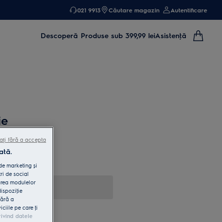
021 9913
Căutare magazin
Autentificare
Descoperă
Produse sub 399,99 lei
Asistenţă
ie
ați fără a accepta
ată.
 de marketing și
ri de social
area modulelor
dispoziţie
fără a
iile pe care ţi
rivind datele