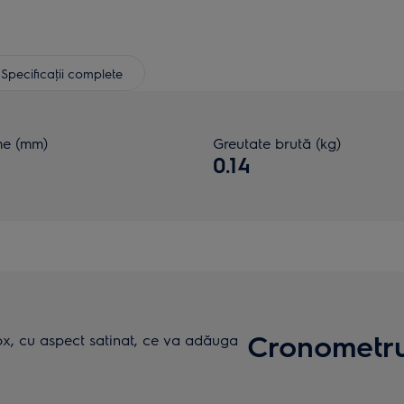
Specificaţii complete
me (mm)
Greutate brută (kg)
0.14
Cronometru
ox, cu aspect satinat, ce va adăuga