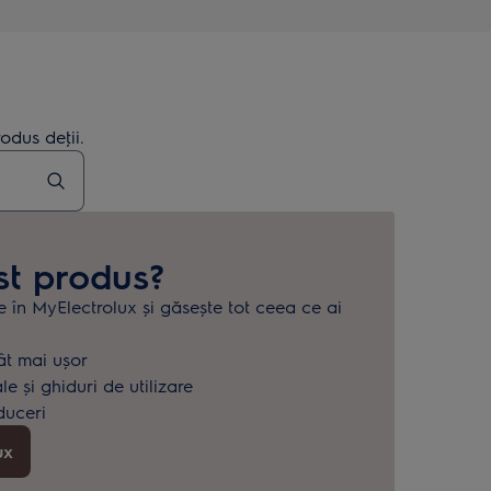
odus deţii.
st produs?
e în MyElectrolux și găsește tot ceea ce ai
.
ât mai ușor
 și ghiduri de utilizare
duceri
ux