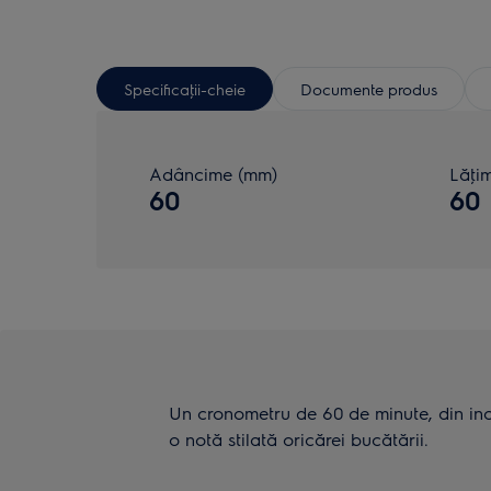
Specificaţii-cheie
Documente produs
Adâncime (mm)
Lăţi
60
60
Un cronometru de 60 de minute, din in
o notă stilată oricărei bucătării.