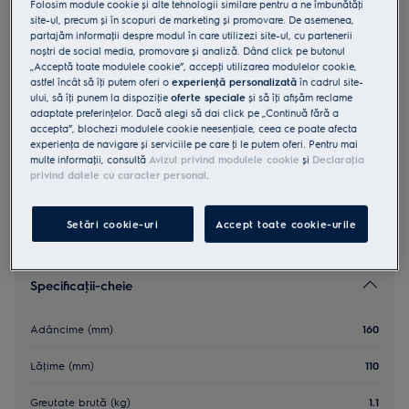
Folosim module cookie și alte tehnologii similare pentru a ne îmbunătăţi
M3GCS200
site-ul, precum și în scopuri de marketing și promovare. De asemenea,
Sare pentru masini de spalat
partajăm informaţii despre modul în care utilizezi site-ul, cu partenerii
noștri de social media, promovare și analiză. Dând click pe butonul
„Acceptă toate modulele cookie”, accepţi utilizarea modulelor cookie,
astfel încât să îţi putem oferi o
experienţă personalizată
în cadrul site-
5 (3)
ului, să îţi punem la dispoziţie
oferte speciale
și să îţi afișăm reclame
Beneficii
adaptate preferinţelor. Dacă alegi să dai click pe „Continuă fără a
accepta”, blochezi modulele cookie neesenţiale, ceea ce poate afecta
Mentine in stare optima masina ta de spalat vase sau masina de
spalat rufe, folosind sare.
experienţa de navigare și serviciile pe care ţi le putem oferi. Pentru mai
multe informaţii, consultă
Avizul privind modulele cookie
și
Declaraţia
privind datele cu caracter personal
.
Setări cookie-uri
Accept toate cookie-urile
Specificaţii-cheie
Adâncime (mm)
160
Lăţime (mm)
110
Greutate brută (kg)
1.1