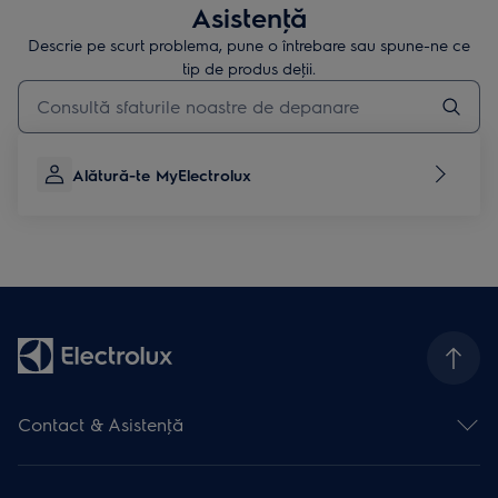
Asistenţă
Descrie pe scurt problema, pune o întrebare sau spune-ne ce
tip de produs deţii.
Type to search for support articles
Alătură-te MyElectrolux
Contact & Asistenţă
Formular contact
Asistenţă online