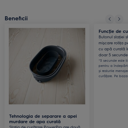
Beneficii
Funcție de cu
Butonul stației 
mișcare rotița p
cu apă curată 
doar 5 secunde
*5 secunde este t
pentru a îndepărt
și resturile menaj
curățare. Pe baza 
Tehnologia de separare a apei
murdare de apa curată
Stația de curățare PowerPro are două