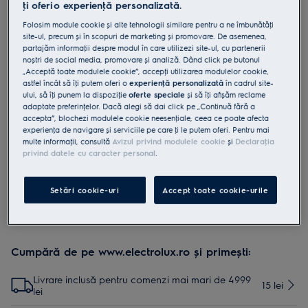
ţi oferi o experienţă personalizată.
EPPCS2
Folosim module cookie și alte tehnologii similare pentru a ne îmbunătăţi
Stație de curățare PowerPro -
site-ul, precum și în scopuri de marketing și promovare. De asemenea,
pentru lavetele rotative utilizate la
partajăm informaţii despre modul în care utilizezi site-ul, cu partenerii
noștri de social media, promovare și analiză. Dând click pe butonul
peria mop
„Acceptă toate modulele cookie”, accepţi utilizarea modulelor cookie,
astfel încât să îţi putem oferi o
experienţă personalizată
în cadrul site-
5 (23)
ului, să îţi punem la dispoziţie
oferte speciale
și să îţi afișăm reclame
adaptate preferinţelor. Dacă alegi să dai click pe „Continuă fără a
accepta”, blochezi modulele cookie neesenţiale, ceea ce poate afecta
experienţa de navigare și serviciile pe care ţi le putem oferi. Pentru mai
multe informaţii, consultă
Avizul privind modulele cookie
și
Declaraţia
Instrucţiunile și avertismentele pentru utilizarea în siguranţă a
privind datele cu caracter personal
.
produsului conform regulamentului UE 2023/988 sunt
enumerate în manualul de utilizare. Pentru utilizarea în
siguranţă a produsului, citește în întregime manualul de
Setări cookie-uri
Accept toate cookie-urile
utilizare.
Cumpără de pe www.electrolux.ro și primești:
Livrare inclusă pentru comenzi mai mari de 4999
15 lei
lei